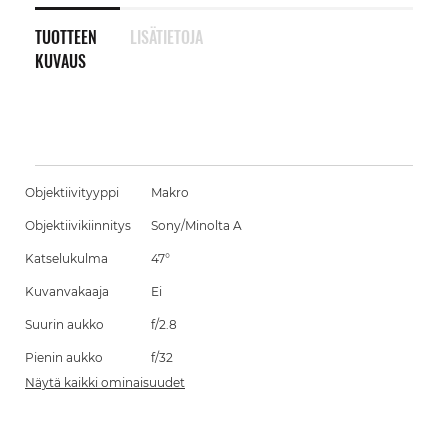
TUOTTEEN
LISÄTIETOJA
KUVAUS
Objektiivityyppi
Makro
Objektiivikiinnitys
Sony/Minolta A
Katselukulma
47°
Kuvanvakaaja
Ei
Suurin aukko
f/2.8
Pienin aukko
f/32
Näytä kaikki ominaisuudet