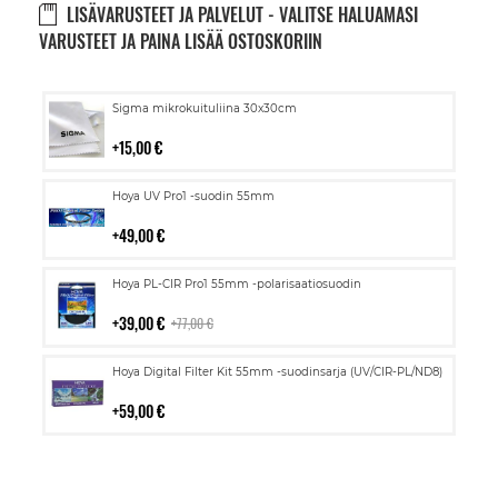
LISÄVARUSTEET JA PALVELUT - VALITSE HALUAMASI
VARUSTEET JA PAINA LISÄÄ OSTOSKORIIN
Lisää
Sigma mikrokuituliina 30x30cm
ostoskoriin
15,00 €
Lisää
Hoya UV Pro1 -suodin 55mm
ostoskoriin
49,00 €
Lisää
Hoya PL-CIR Pro1 55mm -polarisaatiosuodin
ostoskoriin
39,00 €
77,00 €
Lisää
Hoya Digital Filter Kit 55mm -suodinsarja (UV/CIR-PL/ND8)
ostoskoriin
59,00 €