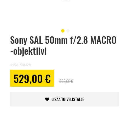
Sony SAL 50mm f/2.8 MACRO
Skip
to
-objektiivi
the
beginning
of
the
44SAL50M28
images
gallery
Alennushinta
529,00 €
550,00 €
LISÄÄ TOIVELISTALLE