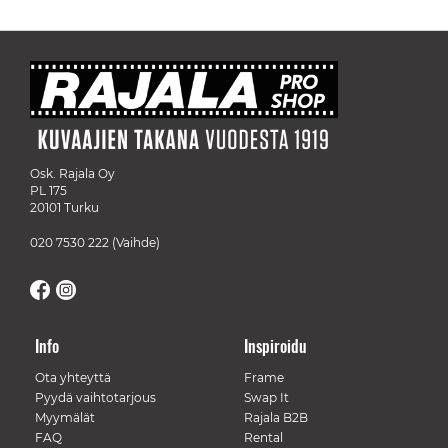
Osk. Rajala Oy
PL 175
20101 Turku
020 7530 222
(Vaihde)
Info
Inspiroidu
Ota yhteyttä
Frame
Pyydä vaihtotarjous
Swap It
Myymälät
Rajala B2B
FAQ
Rental