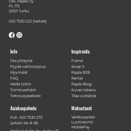
Osk. Rajala Oy
PL 175
20101 Turku
020 7530 222
(Vaihde)
Info
Inspiroidu
Ota yhteyttä
Frame
Pyydä vaihtotarjous
Swap It
Myymälät
Rajala B2B
FAQ
Rental
Meille töihin
Rajala Blogi
Toimitusehdot
Kuvan takana
Tietosuojaseloste
Tilaa uutiskirje
Asiakaspalvelu
Maksutavat
Verkkopankki
Puh.
020 7530 275
Luottokortti
(arkisin klo 8-18)
MobilePay
Matkapuhelin-/pv-maksu 17