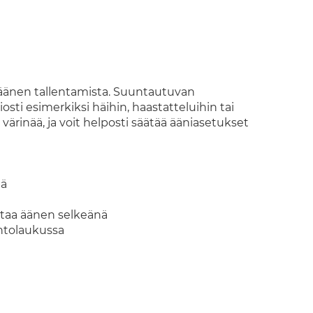
 äänen tallentamista. Suuntautuvan
sti esimerkiksi häihin, haastatteluihin tai
ärinää, ja voit helposti säätää ääniasetukset
ää
ttaa äänen selkeänä
ntolaukussa