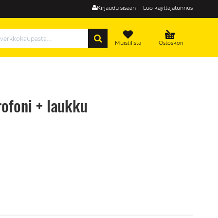
Kirjaudu sisään
Luo käyttäjätunnus
HAE
Muistilista
Ostoskori
ofoni + laukku