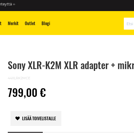
teyttä ››
t
Merkit
Outlet
Blogi
Hae
Sony XLR-K2M XLR adapter + mikr
44XLRK2MCE
799,00 €
LISÄÄ TOIVELISTALLE