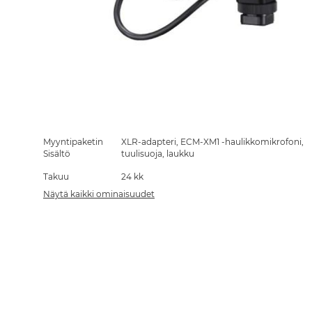
Skip
to
the
Myyntipaketin
XLR-adapteri, ECM-XM1 -haulikkomikrofoni,
beginning
Sisältö
tuulisuoja, laukku
of
Takuu
24 kk
the
images
Näytä kaikki ominaisuudet
gallery