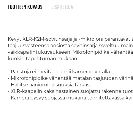
TUOTTEEN KUVAUS
LISÄTIETOJA
Kevyt XLR-K2M-sovitinsarja ja -mikrofoni parantavat
taajuusvasteensa ansiosta sovitinsarja soveltuu mainio
vaikkapa lintukuvaukseen. Mikrofonipidike vähentää v
kunkin tapahtuman mukaan.
- Paristoja ei tarvita – toimii kameran virralla
- Mikrofonipidike vähentää matalan taajuuden värin
- Hallitse ääniominaisuuksia tarkasti
- XLR-kaapelin kaksinastainen suojattu rakenne tuo
- Kamera pysyy suojassa mukana toimitettavassa ka