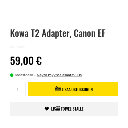
Kowa T2 Adapter, Canon EF
Skip
to
the
beginning
229116436
of
the
59,00 €
images
gallery
Varastossa
Näytä myymäläsaatavuus
LISÄÄ OSTOSKORIIN
LISÄÄ TOIVELISTALLE