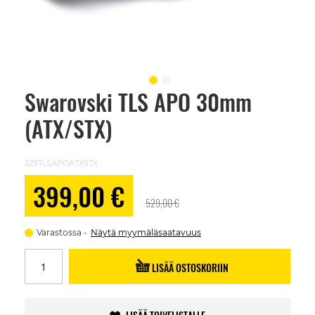
Swarovski TLS APO 30mm
Skip
to
(ATX/STX)
the
beginning
of
the
229TLSAPOATXSTX
images
gallery
Alennushinta
399,00 €
529,00 €
Varastossa
Näytä myymäläsaatavuus
LISÄÄ OSTOSKORIIN