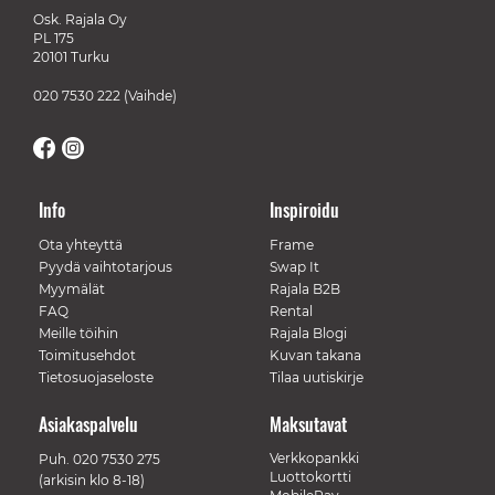
Osk. Rajala Oy
PL 175
20101 Turku
020 7530 222
(Vaihde)
Info
Inspiroidu
Ota yhteyttä
Frame
Pyydä vaihtotarjous
Swap It
Myymälät
Rajala B2B
FAQ
Rental
Meille töihin
Rajala Blogi
Toimitusehdot
Kuvan takana
Tietosuojaseloste
Tilaa uutiskirje
Asiakaspalvelu
Maksutavat
Verkkopankki
Puh.
020 7530 275
Luottokortti
(arkisin klo 8-18)