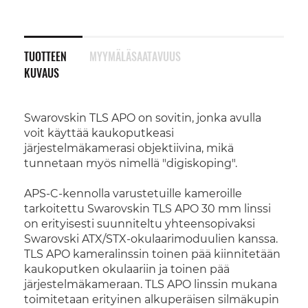
TUOTTEEN
MYYMÄLÄSAATAVUUS
KUVAUS
Swarovskin TLS APO on sovitin, jonka avulla
voit käyttää kaukoputkeasi
järjestelmäkamerasi objektiivina, mikä
tunnetaan myös nimellä "digiskoping".
APS-C-kennolla varustetuille kameroille
tarkoitettu Swarovskin TLS APO 30 mm linssi
on erityisesti suunniteltu yhteensopivaksi
Swarovski ATX/STX-okulaarimoduulien kanssa.
TLS APO kameralinssin toinen pää kiinnitetään
kaukoputken okulaariin ja toinen pää
järjestelmäkameraan. TLS APO linssin mukana
toimitetaan erityinen alkuperäisen silmäkupin