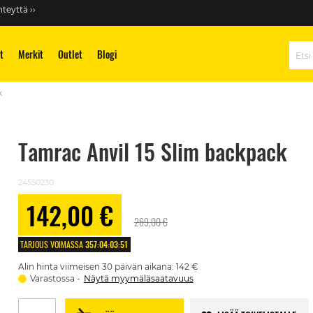
teyttä ››
t
Merkit
Outlet
Blogi
Hae
k
Tamrac Anvil 15 Slim backpack
24550230
142,00 €
Alennushinta
269,00 €
TARJOUS VOIMASSA
357
:
04
:
03
:
51
Alin hinta viimeisen 30 päivän aikana: 142 €
Varastossa
Näytä myymäläsaatavuus