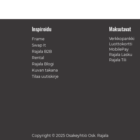
Inspiroidu
Maksutavat
Verkkopankki
Frame
Luottokortti
Swap It
MobilePay
Rajala B2B
Rajala Lasku
Rental
Rajala Tili
Rajala Blogi
Kuvan takana
Tilaa uutiskirje
Copyright © 2025 Osakeyhtiö Osk. Rajala