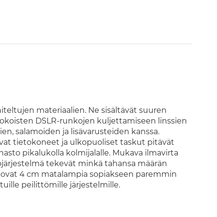
iteltujen materiaalien. Ne sisältävät suuren
kokoisten DSLR-runkojen kuljettamiseen linssien
ien, salamoiden ja lisävarusteiden kanssa.
tietokoneet ja ulkopuoliset taskut pitävät
nasto pikalukolla kolmijalalle. Mukava ilmavirta
 vyöjärjestelmä tekevät minkä tahansa määrän
ut ovat 4 cm matalampia sopiakseen paremmin
lle peilittömille järjestelmille.