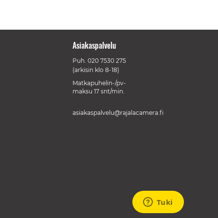
Asiakaspalvelu
Puh.
020 7530 275
(arkisin klo 8-18)
Matkapuhelin-/pv-
maksu 17 snt/min.
asiakaspalvelu@rajalacamera.fi