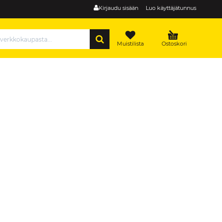
Kirjaudu sisään
Luo käyttäjätunnus
HAE
Muistilista
Ostoskori