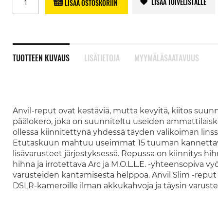
LISÄÄ TOIVELISTALLE
LISÄÄ OSTOSKORIIN
TUOTTEEN KUVAUS
LISÄTIETOJA
MYYMÄLÄSAATAVUUS
Anvil-reput ovat kestäviä, mutta kevyitä, kiitos suunn
päälokero, joka on suunniteltu useiden ammattilais
ollessa kiinnitettynä yhdessä täyden valikoiman linss
Etutaskuun mahtuu useimmat 15 tuuman kannettavat 
lisävarusteet järjestyksessä. Repussa on kiinnitys hih
hihna ja irrotettava Arc ja M.O.L.L.E. -yhteensopiva
varusteiden kantamisesta helppoa. Anvil Slim -rep
DSLR-kameroille ilman akkukahvoja ja täysin varustetui