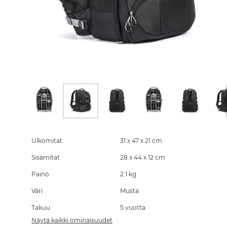
Skip
to
the
Ulkomitat
31 x 47 x 21 cm
beginning
Sisämitat
28 x 44 x 12 cm
of
the
Paino
2.1 kg
images
gallery
Väri
Musta
Takuu
5 vuotta
Näytä kaikki ominaisuudet