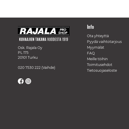
Info
Ota yhteyttä
Pyydä vaihtotarjous
Myymälät
Osk. Rajala Oy
PL 175
FAQ
20101 Turku
Meille töihin
Toimitusehdot
020 7530 222
(Vaihde)
Tietosuojaseloste