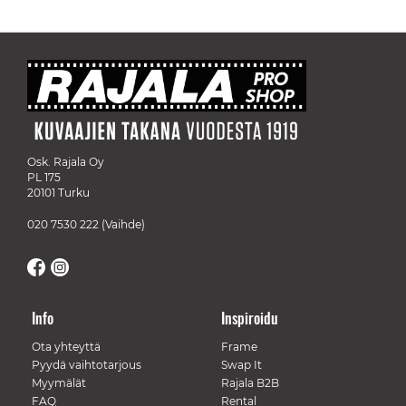
Osk. Rajala Oy
PL 175
20101 Turku
020 7530 222
(Vaihde)
Info
Inspiroidu
Ota yhteyttä
Frame
Pyydä vaihtotarjous
Swap It
Myymälät
Rajala B2B
FAQ
Rental