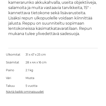
kamerarunko akkukahvalla, useita objektiiveja,
salamoita ja muita vastaavia tarvikkeita, 15" -
kannettava tietokone sekä lisävarusteita.
Lisäksi repun ulkopuolelle voidaan kiinnittää
jalusta. Reppu on suunniteltu sopimaan
lentokoneissa käsimatkatavaratilaan. Repun
mukana tulee ylivedettävä sadesuoja.
Ulkomitat
31 x 47 x 25 cm
Sisämitat
28 x 44 x 16 cm
Paino
2.1 kg
Väri
Musta
Takuu
5 vuotta
Näytä kaikki ominaisuudet