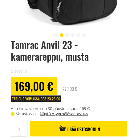
Tamrac Anvil 23 -
Skip
to
kamerareppu, musta
the
beginning
of
the
24550240
images
gallery
Alennushinta
169,00 €
279,00 €
TARJOUS VOIMASSA
358
:
23
:
26
:
06
Alin hinta viimeisen 30 päivän aikana: 169 €
Varastossa
Näytä myymäläsaatavuus
LISÄÄ OSTOSKORIIN