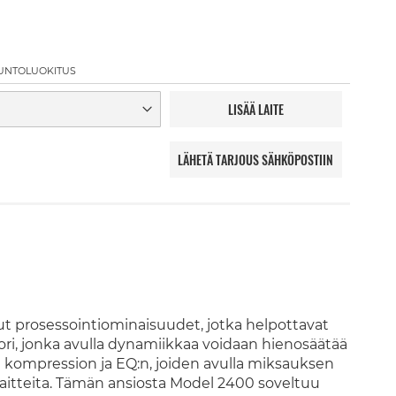
UNTOLUOKITUS
LISÄÄ LAITE
LÄHETÄ TARJOUS SÄHKÖPOSTIIN
t prosessointiominaisuudet, jotka helpottavat
ri, jonka avulla dynamiikkaa voidaan hienosäätää
ää kompression ja EQ:n, joiden avulla miksauksen
ia laitteita. Tämän ansiosta Model 2400 soveltuu