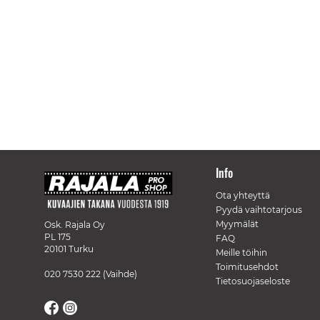
Info
Ota yhteyttä
Pyydä vaihtotarjous
Myymälät
Osk. Rajala Oy
PL 175
FAQ
20101 Turku
Meille töihin
Toimitusehdot
020 7530 222
(Vaihde)
Tietosuojaseloste