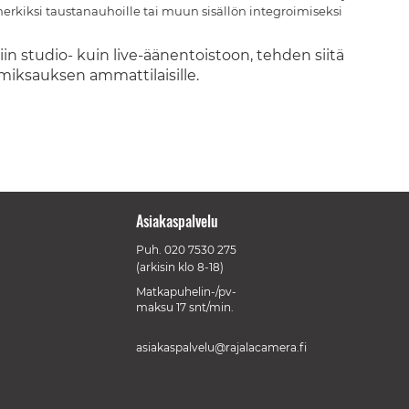
kiksi taustanauhoille tai muun sisällön integroimiseksi
n studio- kuin live-äänentoistoon, tehden siitä
miksauksen ammattilaisille.
Asiakaspalvelu
Puh.
020 7530 275
(arkisin klo 8-18)
Matkapuhelin-/pv-
maksu 17 snt/min.
asiakaspalvelu@rajalacamera.fi