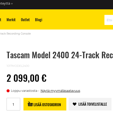
teyttä ››
t
Merkit
Outlet
Blogi
Hae
rack Recording Console
Tascam Model 2400 24-Track Rec
1017MODEL2400
2 099,00 €
Loppu varastosta
Näytä myymäläsaatavuus
LISÄÄ TOIVELISTALLE
LISÄÄ OSTOSKORIIN