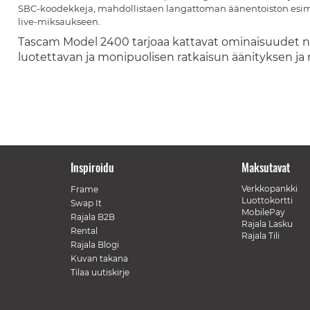
SBC-koodekkeja, mahdollistaen langattoman äänentoiston esimer
live-miksaukseen.
Tascam Model 2400 tarjoaa kattavat ominaisuudet nii
luotettavan ja monipuolisen ratkaisun äänityksen ja 
Inspiroidu
Maksutavat
Verkkopankki
Frame
Luottokortti
Swap It
MobilePay
Rajala B2B
Rajala Lasku
Rental
Rajala Tili
Rajala Blogi
Kuvan takana
Tilaa uutiskirje