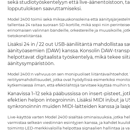
sekä studiotyöskentelyyn että live-äänentoistoon, ta
lopputuloksen saavuttamiseksi.
Model 2400 toimii sekä miksauskonsoleina että äänitysjärjestel
tallentaa 24 raitaa suoraan SD-kortille, mikä sopii niin perinte
erinomaisen valinnan bändeille, orkestereille ja muusikoille, jot
tietokoneliitäntää.
Lisäksi 24 in / 22 out USB-ääniliitäntä mahdollistaa 
äänityöasemien (DAW) kanssa. Konsolin DAW-transpo
helpottavat digitaalista työskentelyä, mikä tekee si
äänitysympäristöön.
Model 2400:n vahvuus on sen monipuoliset liitäntävaihtoehdot. Vi
reititysmahdollisuudet, jotka ovat hyödyllisiä esimerkiksi monit
kytkemisessä ilman, että efektilähtöjä tarvitsee käyttää muihin t
Kanavissa 1–12 sekä pääbussissa on insert-pisteet, jo
efektien helpon integroinnin. Lisäksi MIDI in/out ja U
synkronoinnin muiden MIDI-laitteiden kanssa ja laaje
Live-käyttöä varten Model 2400 sisältää ominaisuuksia, jotka he
varmistaa selkeän viestinnän esiintyjien kanssa, ja kahdet kuulo
toiminto LED-merkkivaloilla helpottaa signaalien hallintaa ja val