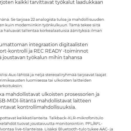
rjoten kaikki tarvittavat työkalut laadukkaan
mänä. Se tarjoaa 22 analogista tuloa ja mahdollisuuden
iseen kuin moderniinkin työnkulkuun. Tämä tekee siitä
ka haluavat tallentaa korkealaatuisia äänityksiä ilman
saumattoman integraation digitaalisten
rt-kontrolli ja REC READY -toiminnot
itä joustavan työkalun mihin tahansa
isi Aux-lähtöä ja neljä stereoaliryhmää tarjoavat laajat
orimiksausten luomisessa tai ulkoisten laitteiden
arkoituksiin.
tka mahdollistavat ulkoisten prosessorien ja
SB-MIDI-liitäntä mahdollistavat laitteen
ntavat kontrollimahdollisuuksia.
lpottavat keikkatilanteita. Talkback-XLR-mikrofonitulo
kelähdöt tuovat joustavuutta monitorointiin. PFL/AFL-
vontaa live-tilanteissa. Lisäksi Bluetooth-tulo tukee AAC- ja