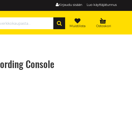
Kirjaudu sisään
Luo käyttäjätunnus
HAE
Muistilista
Ostoskori
ording Console