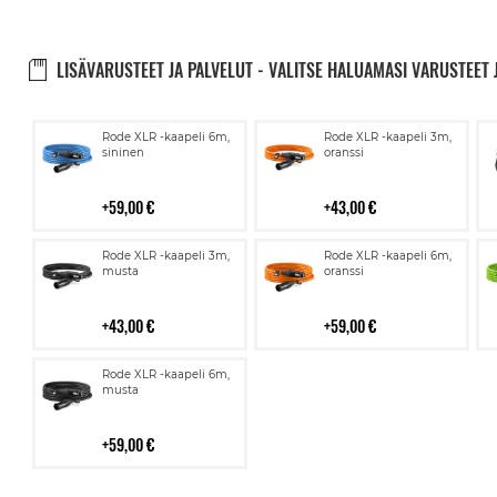
LISÄVARUSTEET JA PALVELUT - VALITSE HALUAMASI VARUSTEET 
Lisää
Lisää
Rode XLR -kaapeli 6m,
Rode XLR -kaapeli 3m,
ostoskoriin
ostoskoriin
sininen
oranssi
59,00 €
43,00 €
Lisää
Lisää
Rode XLR -kaapeli 3m,
Rode XLR -kaapeli 6m,
ostoskoriin
ostoskoriin
musta
oranssi
43,00 €
59,00 €
Lisää
Rode XLR -kaapeli 6m,
ostoskoriin
musta
59,00 €