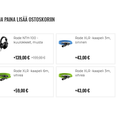
JA PAINA LISÄÄ OSTOSKORIIN
Lisää
Lisää
Rode NTH-100 -
Rode XLR -kaapeli 3m,
ostoskoriin
ostoskoriin
kuulokkeet, musta
sininen
139,00 €
43,00 €
199,00 €
Lisää
Lisää
Rode XLR -kaapeli 6m,
Rode XLR -kaapeli 3m,
ostoskoriin
ostoskoriin
vihreä
vihreä
59,00 €
43,00 €