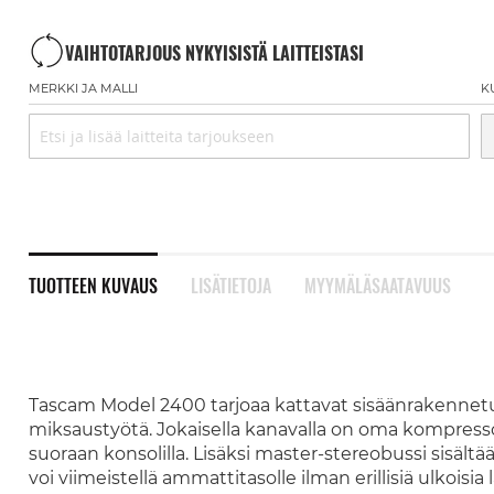
VAIHTOTARJOUS NYKYISISTÄ LAITTEISTASI
MERKKI JA MALLI
K
TUOTTEEN KUVAUS
LISÄTIETOJA
MYYMÄLÄSAATAVUUS
Tascam Model 2400 tarjoaa kattavat sisäänrakennetu
miksaustyötä. Jokaisella kanavalla on oma kompresso
suoraan konsolilla. Lisäksi master-stereobussi sisält
voi viimeistellä ammattitasolle ilman erillisiä ulkois