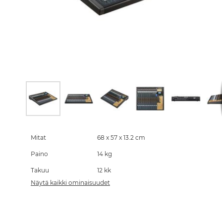
Skip
to
the
Mitat
68 x 57 x 13.2 cm
beginning
Paino
14 kg
of
the
Takuu
12 kk
images
gallery
Näytä kaikki ominaisuudet