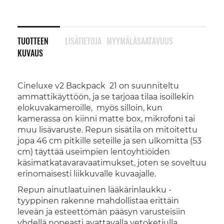
TUOTTEEN
LISÄTIETOJA
MYYMÄLÄSAATAVUUS
KUVAUS
Cineluxe v2 Backpack 21 on suunniteltu
ammattikäyttöön, ja se tarjoaa tilaa isoillekin
elokuvakameroille, myös silloin, kun
kamerassa on kiinni matte box, mikrofoni tai
muu lisävaruste. Repun sisätila on mitoitettu
jopa 46 cm pitkille seteille ja sen ulkomitta (53
cm) täyttää useimpien lentoyhtiöiden
käsimatkatavaravaatimukset, joten se soveltuu
erinomaisesti liikkuvalle kuvaajalle.
Repun ainutlaatuinen lääkärinlaukku -
tyyppinen rakenne mahdollistaa erittäin
leveän ja esteettömän pääsyn varusteisiin
yhdellä nopeasti avattavalla vetoketjulla.