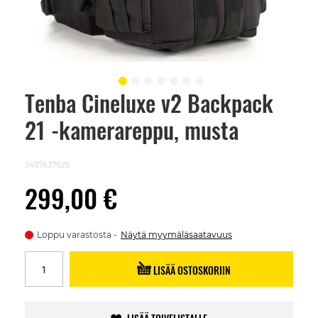
Tenba Cineluxe v2 Backpack
Skip
to
21 -kamerareppu, musta
the
beginning
of
the
2457637529
images
gallery
299,00 €
Loppu varastosta
Näytä myymäläsaatavuus
LISÄÄ OSTOSKORIIN