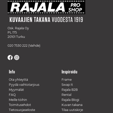
Osk. Rajala Oy
PL 175
20101 Turku
020 7530 222
(Vaihde)
Info
Inspiroidu
Ota yhteyttä
Frame
Pyydä vaihtotarjous
Swap It
Myymälät
Rajala B2B
FAQ
Rental
Meille töihin
Rajala Blogi
Toimitusehdot
Kuvan takana
Tietosuojaseloste
Tilaa uutiskirje