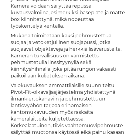
Kamera voidaan säilyttää repussa
kuvausvalmiina, esimerkiksi baseplate ja matte
box kiinnitettynä, mikä nopeuttaa
työskentelyä kentällä.
Mukana toimitetaan kaksi pehmustettua
suojaa ja vetoketjullinen suojapussi, jotka
suojaavat objektiiveja ja herkkiä lisävarusteita.
Kameran turvallisuus on varmistettu
pehmustetulla linssityynyllä sekä
kiinnityshihnalla, joka pitää rungon vakaasti
paikoillaan kuljetuksen aikana.
Valokuvauksen ammattilaisille suunniteltu
Pivot-Fit-olkavaljasjärjestelmä yhdistettynä
ilmankiertokanaviin ja pehmustettuun
lantiovyöhön tarjoaa erinomaisen
kantomukavuuden myös raskaita
kameralaitteita kuljetettaessa.
Korkealaatuinen, tiivis vaahtomuovipehmuste
säilyttää muotonsa käytössä eikä painu kasaan