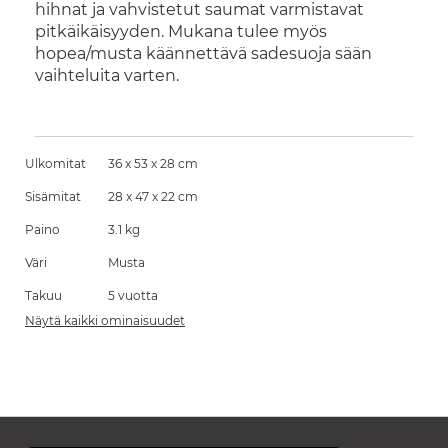
hihnat ja vahvistetut saumat varmistavat
pitkäikäisyyden. Mukana tulee myös
hopea/musta käännettävä sadesuoja sään
vaihteluita varten.
Ulkomitat
36 x 53 x 28 cm
Sisämitat
28 x 47 x 22 cm
Paino
3.1 kg
Väri
Musta
Takuu
5 vuotta
Näytä kaikki ominaisuudet