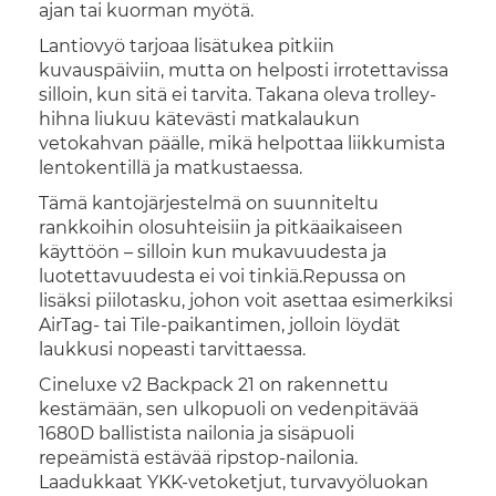
ajan tai kuorman myötä.
Lantiovyö tarjoaa lisätukea pitkiin
kuvauspäiviin, mutta on helposti irrotettavissa
silloin, kun sitä ei tarvita. Takana oleva trolley-
hihna liukuu kätevästi matkalaukun
vetokahvan päälle, mikä helpottaa liikkumista
lentokentillä ja matkustaessa.
Tämä kantojärjestelmä on suunniteltu
rankkoihin olosuhteisiin ja pitkäaikaiseen
käyttöön – silloin kun mukavuudesta ja
luotettavuudesta ei voi tinkiä.Repussa on
lisäksi piilotasku, johon voit asettaa esimerkiksi
AirTag- tai Tile-paikantimen, jolloin löydät
laukkusi nopeasti tarvittaessa.
Cineluxe v2 Backpack 21 on rakennettu
kestämään, sen ulkopuoli on vedenpitävää
1680D ballistista nailonia ja sisäpuoli
repeämistä estävää ripstop-nailonia.
Laadukkaat YKK-vetoketjut, turvavyöluokan