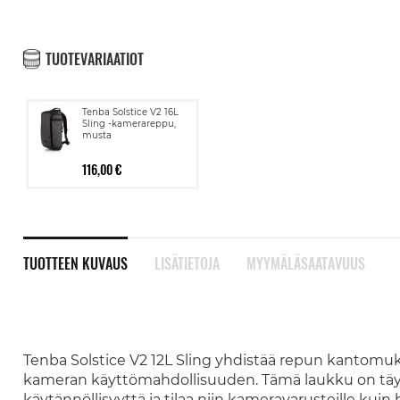
TUOTEVARIAATIOT
Tenba Solstice V2 16L
Sling -kamerareppu,
musta
116,00 €
TUOTTEEN KUVAUS
LISÄTIETOJA
MYYMÄLÄSAATAVUUS
Tenba Solstice V2 12L Sling yhdistää repun kantom
kameran käyttömahdollisuuden. Tämä laukku on täydel
käytännöllisyyttä ja tilaa niin kameravarusteille kuin h