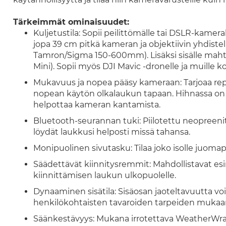
Tärkeimmät ominaisuudet:
Kuljetustila: Sopii peilittömälle tai DSLR-kamer
jopa 39 cm pitkä kameran ja objektiivin yhdistelm
Tamron/Sigma 150-600mm). Lisäksi sisälle maht
Mini). Sopii myös DJI Mavic -dronelle ja muille k
Mukavuus ja nopea pääsy kameraan: Tarjoaa r
nopean käytön olkalaukun tapaan. Hihnassa on C
helpottaa kameran kantamista.
Bluetooth-seurannan tuki: Piilotettu neopreenitas
löydät laukkusi helposti missä tahansa.
Monipuolinen sivutasku: Tilaa joko isolle juomapul
Säädettävät kiinnitysremmit: Mahdollistavat es
kiinnittämisen laukun ulkopuolelle.
Dynaaminen sisätila: Sisäosan jaoteltavuutta vo
henkilökohtaisten tavaroiden tarpeiden mukaa
Säänkestävyys: Mukana irrotettava WeatherWrap