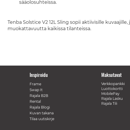
sääolosuhteissa.
Tenba Solstice V2 12L Sling sopii aktiivisille kuvaajill
muokattavuutta kaikissa tilanteissa.
Inspiroidu
Maksutavat
Verkkopankki
Frame
Luottokortti
Swap It
MobilePay
Rajala B2B
Rajala Lasku
Rental
Rajala Tili
Rajala Blogi
Kuvan takana
Tilaa uutiskirje