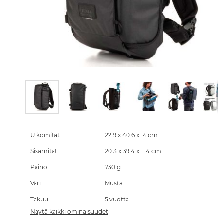
Skip
to
the
Ulkomitat
22.9 x 40.6 x 14 cm
beginning
Sisämitat
20.3 x 39.4 x 11.4 cm
of
the
Paino
730 g
images
gallery
Väri
Musta
Takuu
5 vuotta
Näytä kaikki ominaisuudet