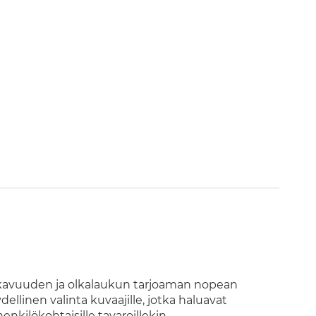
ukavuuden ja olkalaukun tarjoaman nopean
linen valinta kuvaajille, jotka haluavat
enkilökohtaisille tavaroillekin.