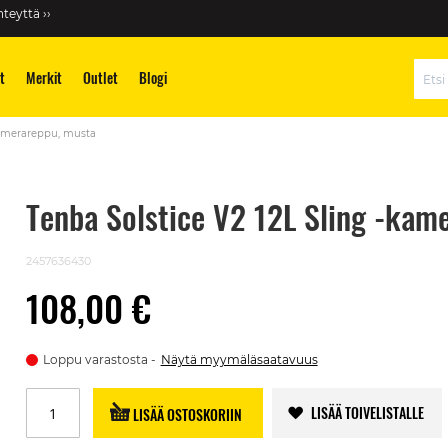
teyttä ››
t
Merkit
Outlet
Blogi
Hae
kamerareppu, musta
Tenba Solstice V2 12L Sling -kam
2457636430
108,00 €
Loppu varastosta
Näytä myymäläsaatavuus
LISÄÄ TOIVELISTALLE
LISÄÄ OSTOSKORIIN