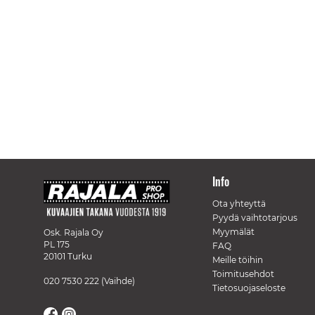
Info
Ota yhteyttä
Pyydä vaihtotarjous
Myymälät
Osk. Rajala Oy
PL 175
FAQ
20101 Turku
Meille töihin
Toimitusehdot
020 7530 222
(Vaihde)
Tietosuojaseloste