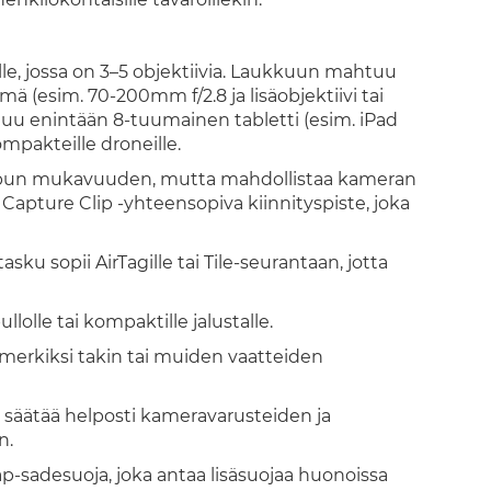
alle, jossa on 3–5 objektiivia. Laukkuun mahtuu
ä (esim. 70-200mm f/2.8 ja lisäobjektiivi tai
uu enintään 8-tuumainen tabletti (esim. iPad
ompakteille droneille.
epun mukavuuden, mutta mahdollistaa kameran
apture Clip -yhteensopiva kiinnityspiste, joka
ku sopii AirTagille tai Tile-seurantaan, jotta
lolle tai kompaktille jalustalle.
imerkiksi takin tai muiden vaatteiden
i säätää helposti kameravarusteiden ja
n.
-sadesuoja, joka antaa lisäsuojaa huonoissa