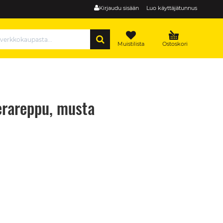
Kirjaudu sisään
Luo käyttäjätunnus
HAE
Muistilista
Ostoskori
erareppu, musta