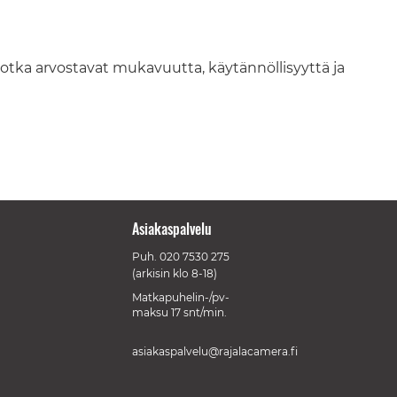
e, jotka arvostavat mukavuutta, käytännöllisyyttä ja
Asiakaspalvelu
Puh.
020 7530 275
(arkisin klo 8-18)
Matkapuhelin-/pv-
maksu 17 snt/min.
asiakaspalvelu@rajalacamera.fi