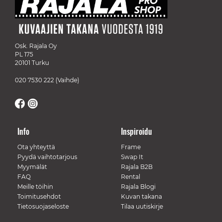
Osk. Rajala Oy
PL 175
20101 Turku
020 7530 222
(Vaihde)
Info
Inspiroidu
Ota yhteyttä
Frame
Pyydä vaihtotarjous
Swap It
Myymälät
Rajala B2B
FAQ
Rental
Meille töihin
Rajala Blogi
Toimitusehdot
Kuvan takana
Tietosuojaseloste
Tilaa uutiskirje