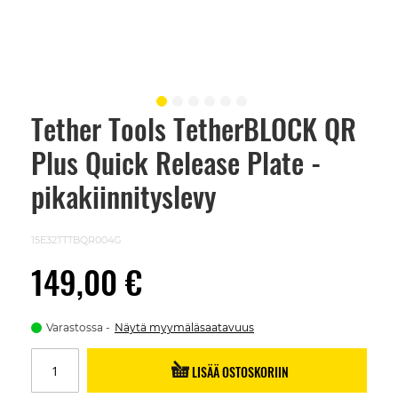
Tether Tools TetherBLOCK QR
Skip
to
Plus Quick Release Plate -
the
beginning
of
pikakiinnityslevy
the
images
gallery
15E32TTTBQR004G
149,00 €
Varastossa
Näytä myymäläsaatavuus
LISÄÄ OSTOSKORIIN