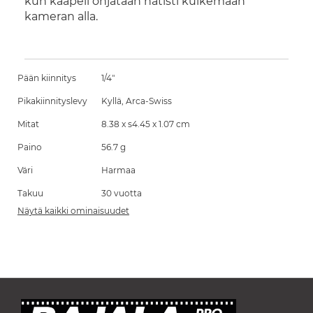
kun kaapeli ohjataan nätisti kulkemaan
kameran alla.
Pään kiinnitys
1/4"
Pikakiinnityslevy
Kyllä, Arca-Swiss
Mitat
8.38 x s4.45 x 1.07 cm
Paino
56.7 g
Väri
Harmaa
Takuu
30 vuotta
Näytä kaikki ominaisuudet