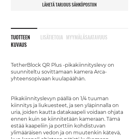
LÄHETÄ TARJOUS SÄHKÖPOSTIIN
TUOTTEEN
LISÄTIETOJA
MYYMÄLÄSAATAVUUS
KUVAUS
TetherBlock QR Plus -pikakiinnityslevy on
suunniteltu sovittamaan kamera Arca-
yhteensopivaan kuulapäähän.
Pikakiinnityslevyn päällä on 1/4 tuuman
kiinnitys ja liukuesteet, ja sen yläpinnalla on
uria, joiden kautta datakaapeli voidaan ohjata
ennen kuin se kiinnitetään kameraan. Tämä
estää kaapeliin ja porttiin kohdistuvan
ylimääräisen vedon ja on muutenkin kätevä,