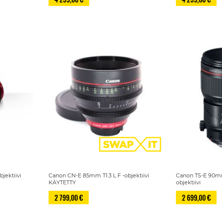
jektiivi
Canon CN-E 85mm T1.3 L F -objektiivi
Canon TS-E 90mm
KÄYTETTY
objektiivi
2 799,00 €
2 699,00 €