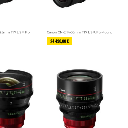
95mm T1.7 L SP, PL-
Canon CN-E 14-35mm T1.7 L SP, PL-Mount
24 490,00 €