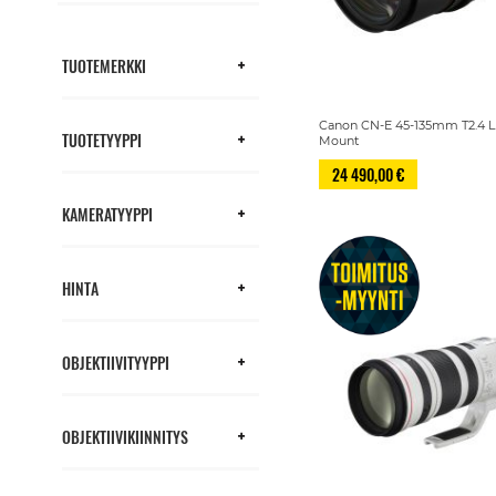
TUOTEMERKKI
Canon CN-E 45-135mm T2.4 L 
TUOTETYYPPI
Mount
24 490,00 €
KAMERATYYPPI
HINTA
OBJEKTIIVITYYPPI
OBJEKTIIVIKIINNITYS