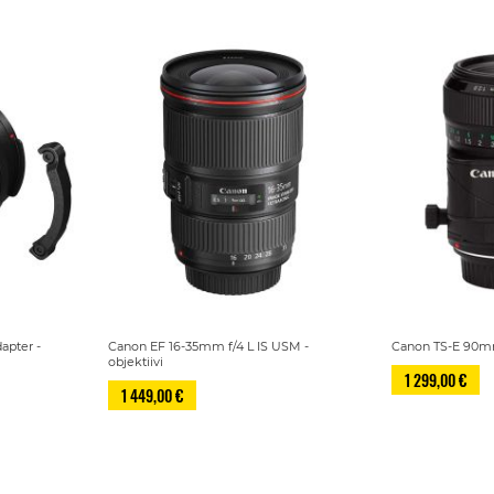
apter -
Canon EF 16-35mm f/4 L IS USM -
Canon TS-E 90mm 
objektiivi
1 299,00 €
1 449,00 €