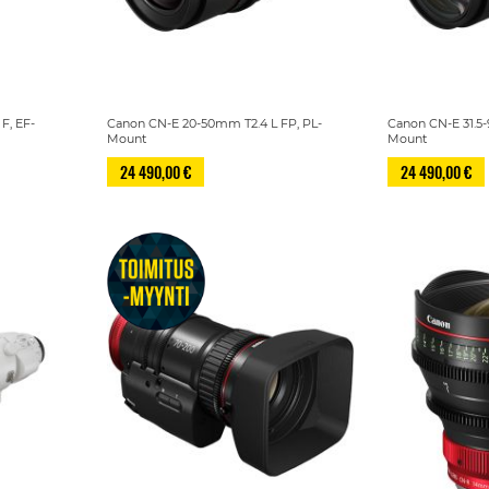
F, EF-
Canon CN-E 20-50mm T2.4 L FP, PL-
Canon CN-E 31.5-
Mount
Mount
24 490,00 €
24 490,00 €