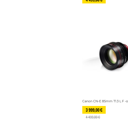
Canon CN-E 85mm T1.3 L F -ob
3 999,00 €
4 499,00 €