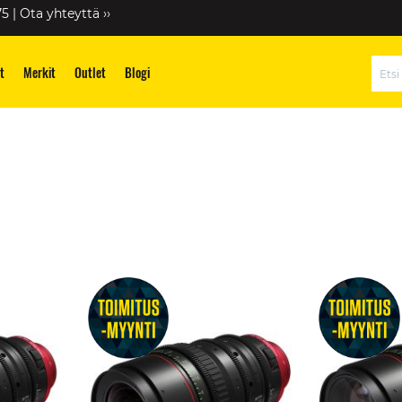
75 |
Ota yhteyttä ››
t
Merkit
Outlet
Blogi
Hae