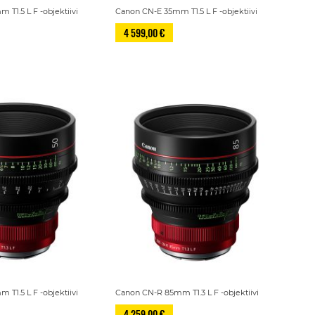
T1.5 L F -objektiivi
Canon CN-E 35mm T1.5 L F -objektiivi
4 599,00 €
T1.5 L F -objektiivi
Canon CN-R 85mm T1.3 L F -objektiivi
4 259,00 €