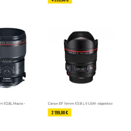
 f/2.8L Macro -
Canon EF 14mm f/2.8 L II USM -objektiivi
2 199,00 €