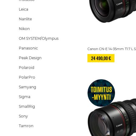
Leica
Nanlite
Nikon
OM SYSTEM/Olympus
Panasonic
Canon CN-E 14-35mm T1.7 L 
24 490,00 €
Peak Design
Polaroid
PolarPro
Samyang
Sigma
SmallRig
Sony
Tamron