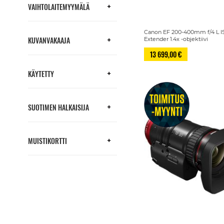
VAIHTOLAITEMYYMÄLÄ
Canon EF 200-400mm f/4 L 
KUVANVAKAAJA
Extender 1.4x -objektiivi
13 699,00 €
KÄYTETTY
SUOTIMEN HALKAISIJA
MUISTIKORTTI