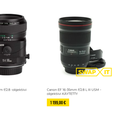
f/2.8 -objektiivi
Canon EF 16-35mm f/2.8 L III USM -
objektiivi KÄYTETTY
1 199,00 €