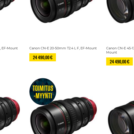
S, EF-Mount
Canon CN-E 20-50mm T2.4 L F, EF-Mount
Canon CN-E 45-1
Mount
24 490,00 €
24 490,00 €