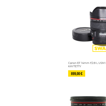
Canon EF 14mm f/2.8 L USM II
KÄYTETTY
899,00 €