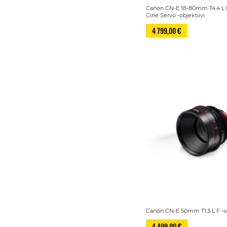
Canon CN-E 18-80mm T4.4 L 
Cine Servo -objektiivi
4 799,00 €
Canon CN-E 50mm T1.3 L F -ob
4 499,00 €