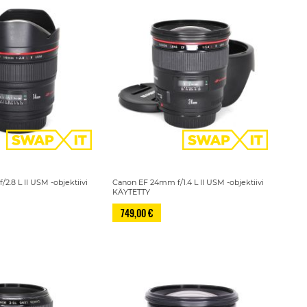
2.8 L II USM -objektiivi
Canon EF 24mm f/1.4 L II USM -objektiivi
KÄYTETTY
749,00 €