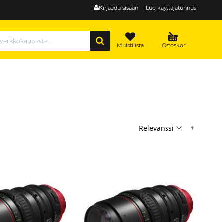
Kirjaudu sisään
Luo käyttäjätunnus
HAE
Muistilista
Ostoskori
Nousev