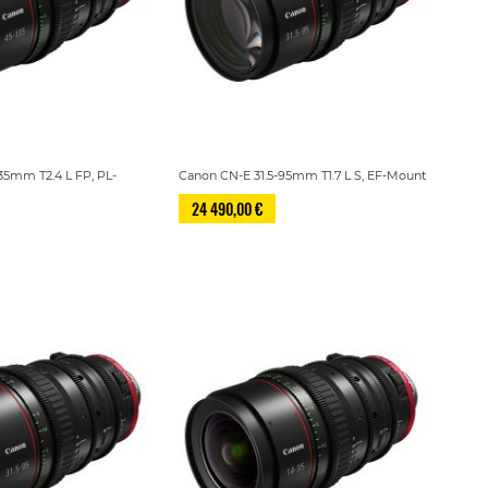
35mm T2.4 L FP, PL-
Canon CN-E 31.5-95mm T1.7 L S, EF-Mount
24 490,00 €