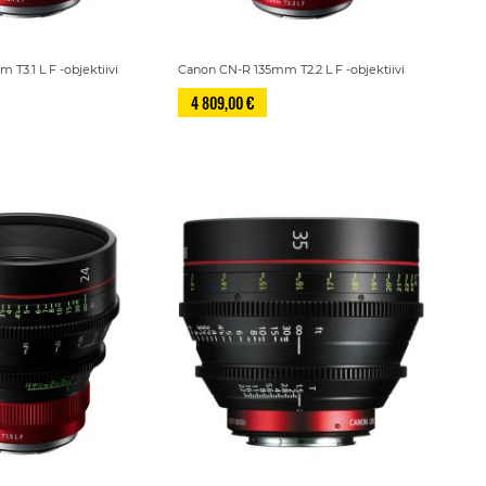
T3.1 L F -objektiivi
Canon CN-R 135mm T2.2 L F -objektiivi
4 809,00 €