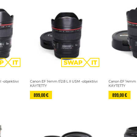
 -objektiivi
Canon EF 14mm f/2.8 L II USM -objektiivi
Canon EF 14mm f/
KÄYTETTY
KÄYTETTY
899,00 €
899,00 €