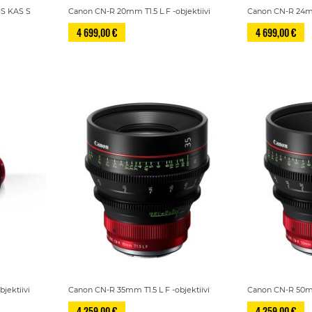
IS KAS S
Canon CN-R 20mm T1.5 L F -objektiivi
Canon CN-R 24mm 
4 699,00 €
4 699,00 €
jektiivi
Canon CN-R 35mm T1.5 L F -objektiivi
Canon CN-R 50mm 
4 259,00 €
4 259,00 €