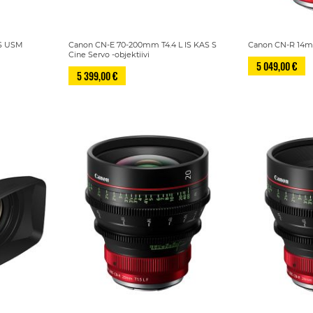
IS USM
Canon CN-E 70-200mm T4.4 L IS KAS S
Canon CN-R 14mm 
Cine Servo -objektiivi
5 049,00 €
5 399,00 €