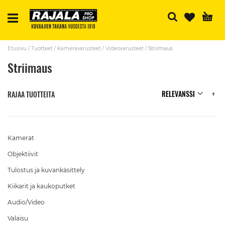
H
Etusivu
Tuotteet
Kameravarusteet
Videovarusteet
Striimaus
Striimaus
N
RAJAA TUOTTEITA
Kamerat
Objektiivit
Tulostus ja kuvankäsittely
Kiikarit ja kaukoputket
Audio/Video
Valaisu