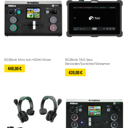
RGBlink Mini 4ch HDMI Mixer
RGBlink TAO 1pro
Recorder/Switcher/Streamer
449,00 €
439,00 €