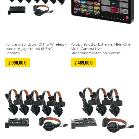
Hollyland Solidcom C1 Pro Wireless -
YoloLiv YoloBox Extreme All-in-One
intercom-järjestelmä (8 ENC
Multi-Camera Live
Headset)
Streaming/Switching System
2 990,00 €
2 489,00 €