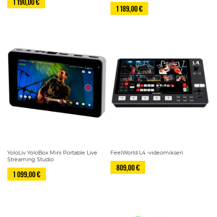
1 190,00 €
1 189,00 €
YoloLiv YoloBox Mini Portable Live
FeelWorld L4 -videomikseri
Streaming Studio
809,00 €
1 099,00 €