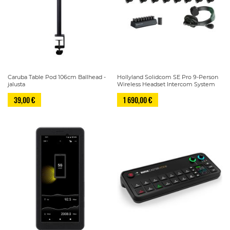
Caruba Table Pod 106cm Ballhead -
Hollyland Solidcom SE Pro 9-Person
jalusta
Wireless Headset Intercom System
39,00 €
1 690,00 €