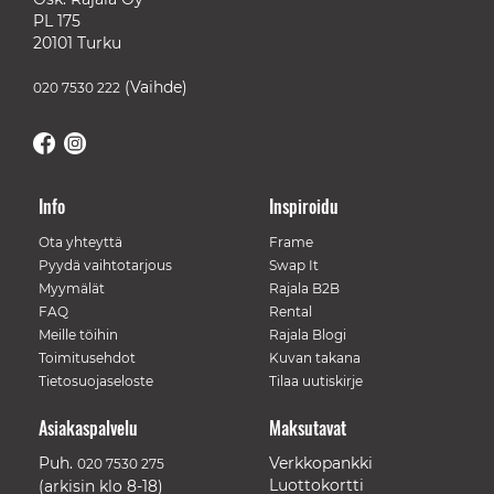
PL 175
20101 Turku
(Vaihde)
020 7530 222
Info
Inspiroidu
Ota yhteyttä
Frame
Pyydä vaihtotarjous
Swap It
Myymälät
Rajala B2B
FAQ
Rental
Meille töihin
Rajala Blogi
Toimitusehdot
Kuvan takana
Tietosuojaseloste
Tilaa uutiskirje
Asiakaspalvelu
Maksutavat
Puh.
Verkkopankki
020 7530 275
Luottokortti
(arkisin klo 8-18)