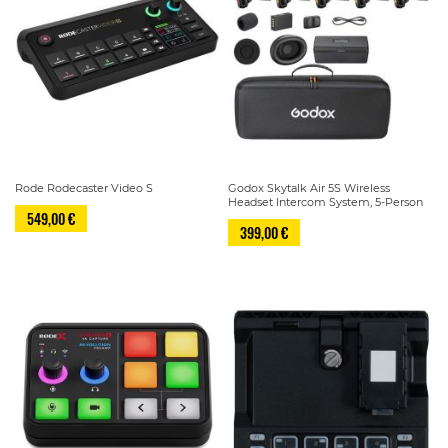
Rode Rodecaster Video S
Godox Skytalk Air 5S Wireless
Headset Intercom System, 5-Person
549,00 €
399,00 €