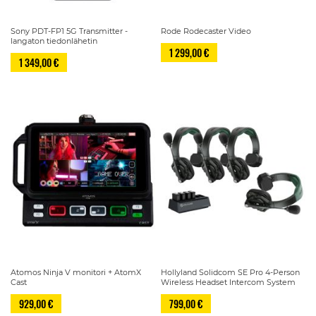
Sony PDT-FP1 5G Transmitter -
Rode Rodecaster Video
langaton tiedonlähetin
1 299,00 €
1 349,00 €
Atomos Ninja V monitori + AtomX
Hollyland Solidcom SE Pro 4-Person
Cast
Wireless Headset Intercom System
929,00 €
799,00 €