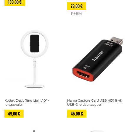
139,00 €
79,00 €
115,00 €
Kodak Desk Ring Light 10” -
Hama Capture Card USB HDMI 4K
rengasvalo
USB-C -videokaappari
49,00 €
45,00 €