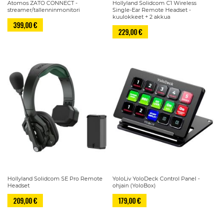
Atomos ZATO CONNECT -
Hollyland Solidcom C1 Wireless
streamer/tallenninmonitori
Single-Ear Remote Headset -
kuulokkeet + 2 akkua
399,00 €
229,00 €
Hollyland Solidcom SE Pro Remote
YoloLiv YoloDeck Control Panel -
Headset
ohjain (YoloBox)
209,00 €
179,00 €