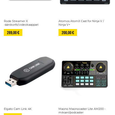
Rode Streamer X
Atomos AtomX Cast for Ninja V /
-äänikortti/videokaappari
Ninja V+
289,00 €
200,00 €
Elgato Cam Link 4K
Maono Maonocaster Lite AM200 -
mikseri/podcaster