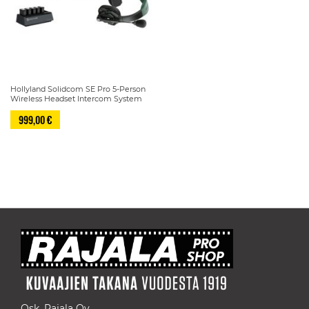
Hollyland Solidcom SE Pro 5-Person
Wireless Headset Intercom System
999,00 €
Sivu
Osk. Rajala Oy