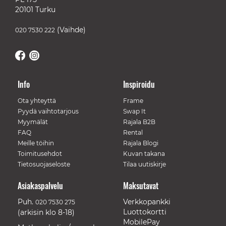
20101 Turku
(Vaihde)
020 7530 222
Info
Inspiroidu
Ota yhteyttä
Frame
Pyydä vaihtotarjous
Swap It
Myymälät
Rajala B2B
FAQ
Rental
Meille töihin
Rajala Blogi
Toimitusehdot
Kuvan takana
Tietosuojaseloste
Tilaa uutiskirje
Asiakaspalvelu
Maksutavat
Puh.
Verkkopankki
020 7530 275
Luottokortti
(arkisin klo 8-18)
MobilePay