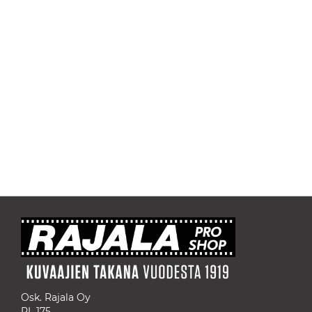
Osk. Rajala Oy
PL 175