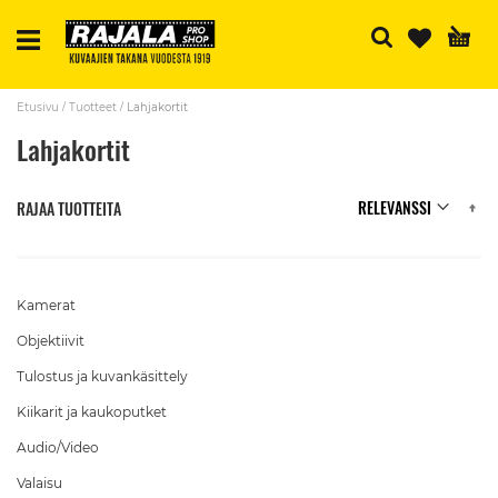
H
Etusivu
Tuotteet
Lahjakortit
Lahjakortit
N
RAJAA TUOTTEITA
Kamerat
Objektiivit
Tulostus ja kuvankäsittely
Kiikarit ja kaukoputket
Audio/Video
Valaisu