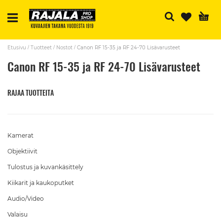
H
Etusivu
Tuotteet
Nostot
Canon RF 15-35 ja RF 24-70 Lisävarusteet
Canon RF 15-35 ja RF 24-70 Lisävarusteet
RAJAA TUOTTEITA
Kamerat
Objektiivit
Tulostus ja kuvankäsittely
Kiikarit ja kaukoputket
Audio/Video
Valaisu