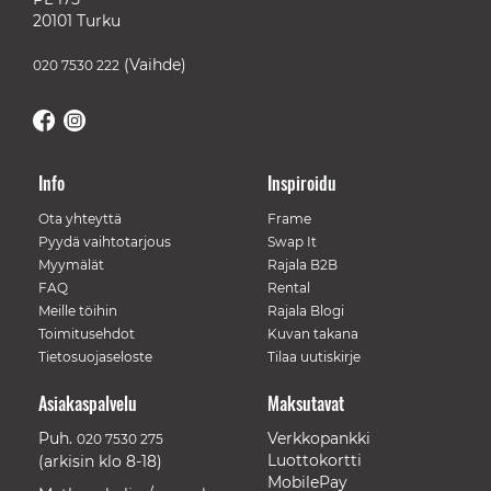
20101 Turku
(Vaihde)
020 7530 222
Info
Inspiroidu
Ota yhteyttä
Frame
Pyydä vaihtotarjous
Swap It
Myymälät
Rajala B2B
FAQ
Rental
Meille töihin
Rajala Blogi
Toimitusehdot
Kuvan takana
Tietosuojaseloste
Tilaa uutiskirje
Asiakaspalvelu
Maksutavat
Puh.
Verkkopankki
020 7530 275
Luottokortti
(arkisin klo 8-18)
MobilePay