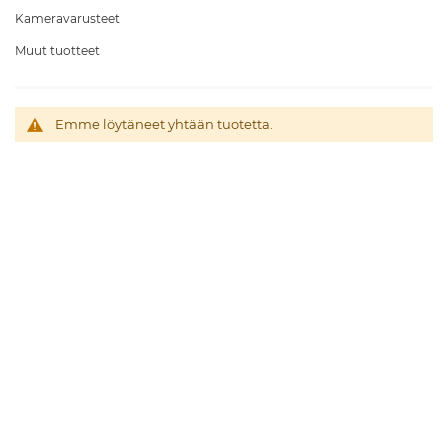
Kameravarusteet
Muut tuotteet
Emme löytäneet yhtään tuotetta.