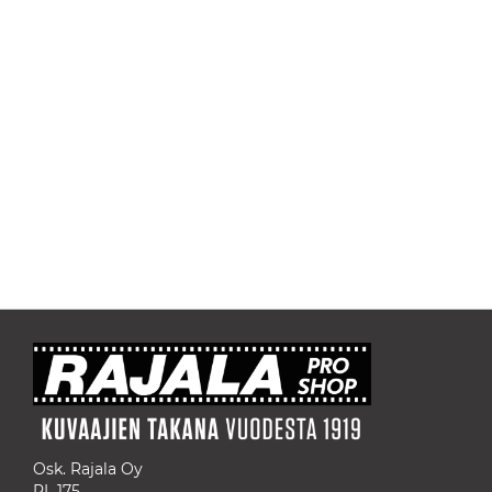
Osk. Rajala Oy
PL 175