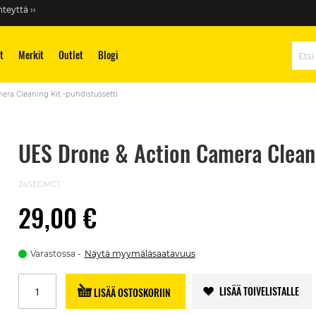
teyttä ››
t
Merkit
Outlet
Blogi
Hae
ra Cleaning Kit -puhdistussetti
UES Drone & Action Camera Cleani
24SEDMC1
29,00 €
Varastossa
Näytä myymäläsaatavuus
LISÄÄ TOIVELISTALLE
LISÄÄ OSTOSKORIIN