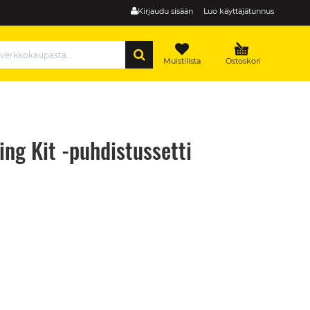
Kirjaudu sisään
Luo käyttäjätunnus
HAE
Muistilista
Ostoskori
ng Kit -puhdistussetti