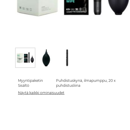
Skip
to
the
Myyntipaketin
Puhdistuskynä, ilmapumppu, 20 x
beginning
Sisältö
puhdistusliina
of
Näytä kaikki ominaisuudet
the
images
gallery