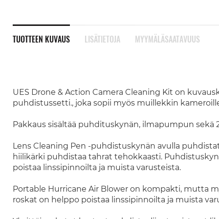
TUOTTEEN KUVAUS
LISÄTIETOJA
MYYMÄLÄSAATAVUUS
UES Drone & Action Camera Cleaning Kit on kuvausko
puhdistussetti., joka sopii myös muillekkin kameroille, 
Pakkaus sisältää puhdituskynän, ilmapumpun sekä 20
Lens Cleaning Pen -puhdistuskynän avulla puhdistat r
hiilikärki puhdistaa tahrat tehokkaasti. Puhdistuskynä
poistaa linssipinnoilta ja muista varusteista.
Portable Hurricane Air Blower on kompakti, mutta m
roskat on helppo poistaa linssipinnoilta ja muista var