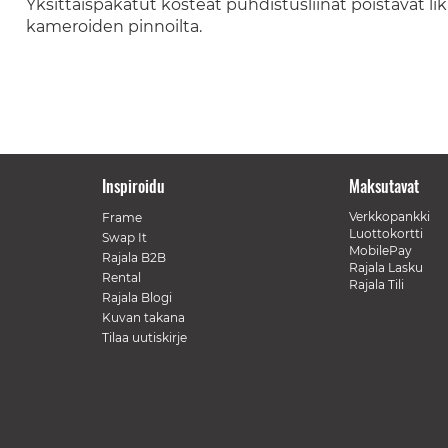
Yksittäispakatut kosteat puhdistusliinat poistavat lik
kameroiden pinnoilta.
Inspiroidu
Maksutavat
Verkkopankki
Frame
Luottokortti
Swap It
MobilePay
Rajala B2B
Rajala Lasku
Rental
Rajala Tili
Rajala Blogi
Kuvan takana
Tilaa uutiskirje