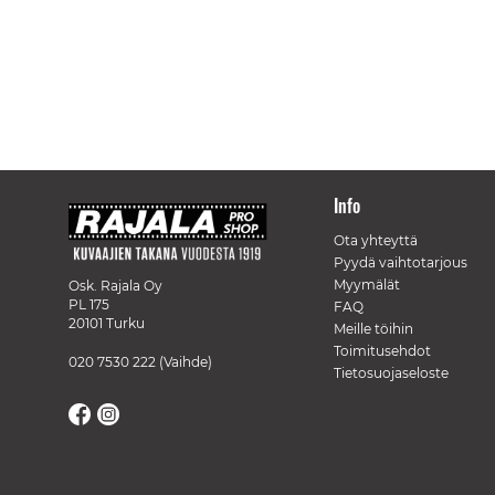
Info
Ota yhteyttä
Pyydä vaihtotarjous
Myymälät
Osk. Rajala Oy
PL 175
FAQ
20101 Turku
Meille töihin
Toimitusehdot
020 7530 222
(Vaihde)
Tietosuojaseloste