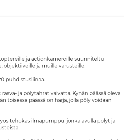
ptereille ja actionkameroille suunniteltu
objektiiveille ja muille varusteille.
 puhdistusliinaa.
asva- ja pölytahrat vaivatta. Kynän päässä oleva
n toisessa päässä on harja, jolla pöly voidaan
yös tehokas ilmapumppu, jonka avulla pölyt ja
usteista.