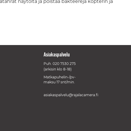
atahrat näytöltä ja poistaa bakteereja kopterin ja
Asiakaspalvelu
Puh.
020 7530 275
(arkisin klo 8-18)
Matkapuhelin-/pv-
maksu 17 snt/min.
asiakaspalvelu@rajalacamera.fi