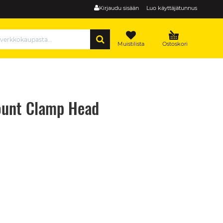
Kirjaudu sisään
Luo käyttäjätunnus
HAE
Muistilista
Ostoskori
ount Clamp Head