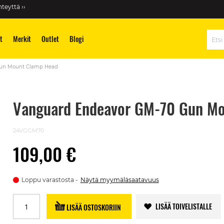
teyttä ››
t
Merkit
Outlet
Blogi
Hae
Gun Mount Clamp Head
Vanguard Endeavor GM-70 Gun M
24VGGM70
109,00 €
Loppu varastosta
Näytä myymäläsaatavuus
LISÄÄ TOIVELISTALLE
LISÄÄ OSTOSKORIIN