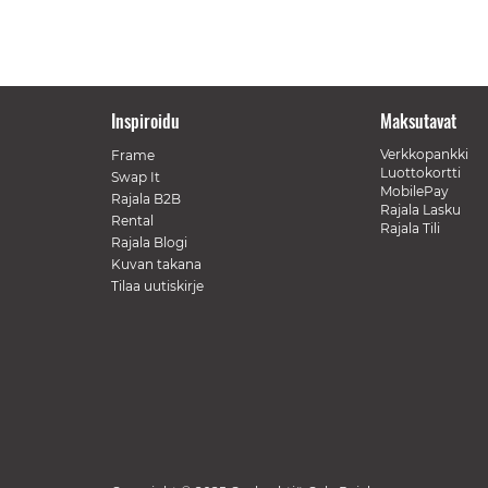
Inspiroidu
Maksutavat
Verkkopankki
Frame
Luottokortti
Swap It
MobilePay
Rajala B2B
Rajala Lasku
Rental
Rajala Tili
Rajala Blogi
Kuvan takana
Tilaa uutiskirje