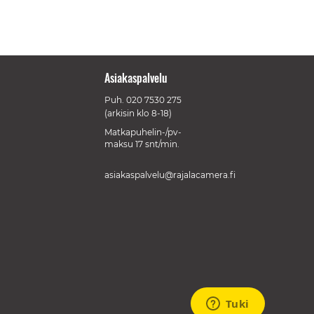
Asiakaspalvelu
Puh.
020 7530 275
(arkisin klo 8-18)
Matkapuhelin-/pv-
maksu 17 snt/min.
asiakaspalvelu@rajalacamera.fi