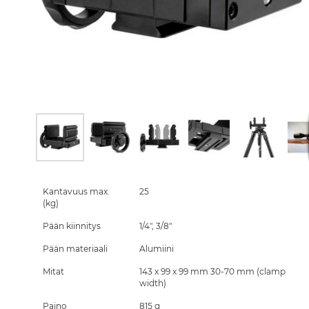
Skip
to
the
Kantavuus max.
25
beginning
(kg)
of
Pään kiinnitys
1/4", 3/8"
the
images
Pään materiaali
Alumiini
gallery
Mitat
143 x 99 x 99 mm 30-70 mm (clamp
width)
Paino
815 g