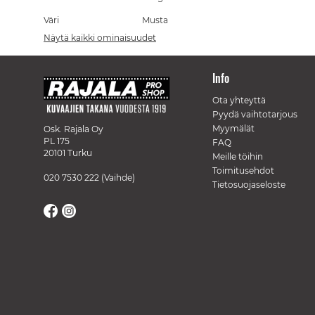
Väri
Musta
Näytä kaikki ominaisuudet
Info
Ota yhteyttä
Pyydä vaihtotarjous
Myymälät
Osk. Rajala Oy
PL 175
FAQ
20101 Turku
Meille töihin
Toimitusehdot
020 7530 222
(Vaihde)
Tietosuojaseloste