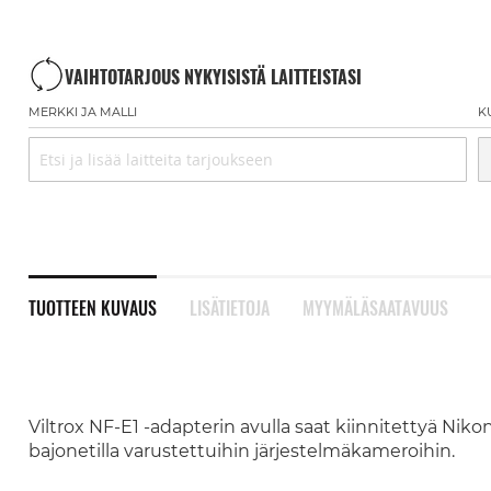
VAIHTOTARJOUS NYKYISISTÄ LAITTEISTASI
MERKKI JA MALLI
K
TUOTTEEN KUVAUS
LISÄTIETOJA
MYYMÄLÄSAATAVUUS
Viltrox NF-E1 -adapterin avulla saat kiinnitettyä Nikon 
bajonetilla varustettuihin järjestelmäkameroihin.