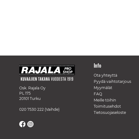
Info
Ota yhteyttä
Pyydä vaihtotarjous
Myymälät
Osk. Rajala Oy
PL 175
FAQ
20101 Turku
Meille töihin
Toimitusehdot
020 7530 222
(Vaihde)
Tietosuojaseloste