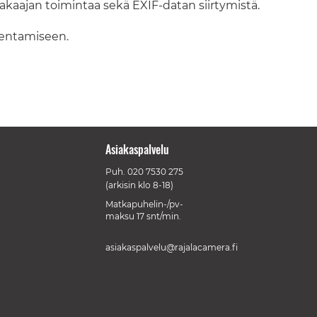
aajan toimintaa sekä EXIF-datan siirtymistä.
sentamiseen.
Asiakaspalvelu
Puh.
020 7530 275
(arkisin klo 8-18)
Matkapuhelin-/pv-
maksu 17 snt/min.
asiakaspalvelu@rajalacamera.fi