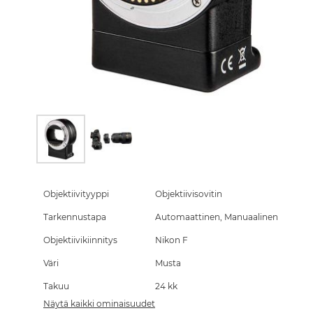
Skip
to
the
Objektiivityyppi
Objektiivisovitin
beginning
Tarkennustapa
Automaattinen, Manuaalinen
of
the
Objektiivikiinnitys
Nikon F
images
gallery
Väri
Musta
Takuu
24 kk
Näytä kaikki ominaisuudet