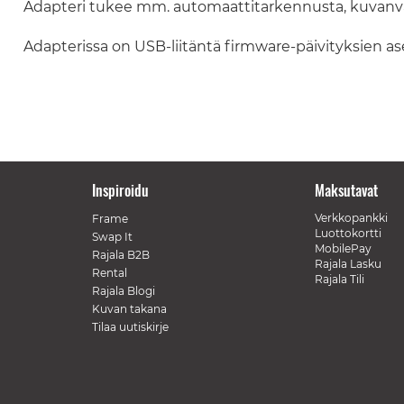
Adapteri tukee mm. automaattitarkennusta, kuvanvak
Adapterissa on USB-liitäntä firmware-päivityksien a
Inspiroidu
Maksutavat
Verkkopankki
Frame
Luottokortti
Swap It
MobilePay
Rajala B2B
Rajala Lasku
Rental
Rajala Tili
Rajala Blogi
Kuvan takana
Tilaa uutiskirje