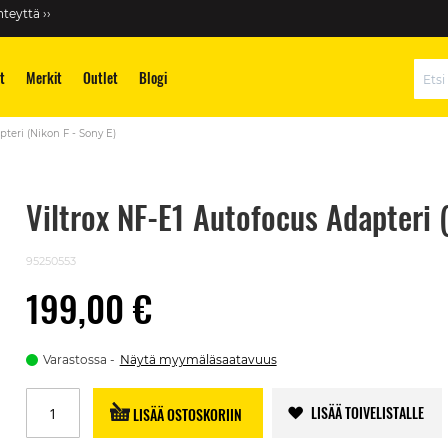
teyttä ››
t
Merkit
Outlet
Blogi
Hae
pteri (Nikon F - Sony E)
Viltrox NF-E1 Autofocus Adapteri (
95250553
199,00 €
Varastossa
Näytä myymäläsaatavuus
LISÄÄ TOIVELISTALLE
LISÄÄ OSTOSKORIIN