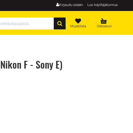
Kirjaudu sisään
Luo käyttäjätunnus
HAE
Muistilista
Ostoskori
Nikon F - Sony E)