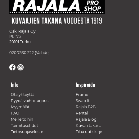
Osk. Rajala Oy
PL 175
20101 Turku
020 7530 222
(Vaihde)
Info
Inspiroidu
Ota yhteyttä
Frame
Pyydä vaihtotarjous
Swap It
Myymälät
Rajala B2B
FAQ
Rental
Meille töihin
Rajala Blogi
Toimitusehdot
Kuvan takana
Tietosuojaseloste
Tilaa uutiskirje