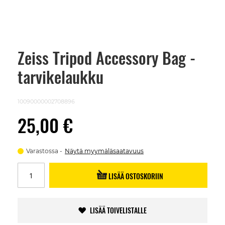
Zeiss Tripod Accessory Bag -
Skip
to
tarvikelaukku
the
beginning
of
the
10090000002708896
images
gallery
25,00 €
Varastossa
Näytä myymäläsaatavuus
LISÄÄ OSTOSKORIIN
LISÄÄ TOIVELISTALLE