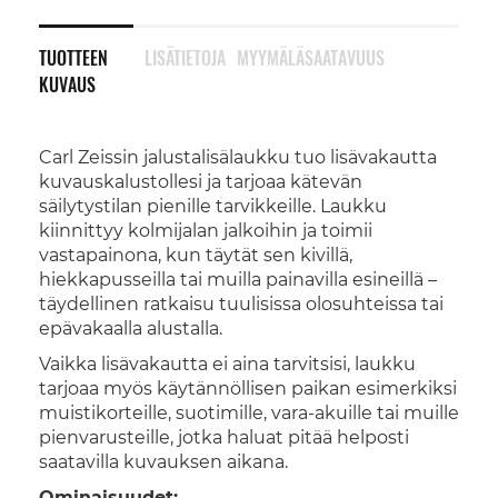
TUOTTEEN
LISÄTIETOJA
MYYMÄLÄSAATAVUUS
KUVAUS
Carl Zeissin jalustalisälaukku tuo lisävakautta
kuvauskalustollesi ja tarjoaa kätevän
säilytystilan pienille tarvikkeille. Laukku
kiinnittyy kolmijalan jalkoihin ja toimii
vastapainona, kun täytät sen kivillä,
hiekkapusseilla tai muilla painavilla esineillä –
täydellinen ratkaisu tuulisissa olosuhteissa tai
epävakaalla alustalla.
Vaikka lisävakautta ei aina tarvitsisi, laukku
tarjoaa myös käytännöllisen paikan esimerkiksi
muistikorteille, suotimille, vara-akuille tai muille
pienvarusteille, jotka haluat pitää helposti
saatavilla kuvauksen aikana.
Ominaisuudet: