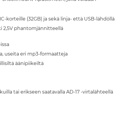
korteille (32GB) ja sekä linja- että USB-lähdöllä
ki 2,5V phantomjännitteellä
issa
, useita eri mp3-formaatteja
isiltä äänipiikeiltä
uilla tai erikseen saatavalla AD-17 -virtalähteellä