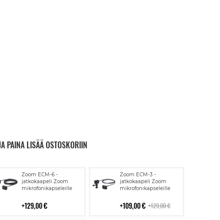
JA PAINA LISÄÄ OSTOSKORIIN
Lisää
Lisää
Zoom ECM-6 -
Zoom ECM-3 -
ostoskoriin
ostoskoriin
jatkokaapeli Zoom
jatkokaapeli Zoom
mikrofonikapseleille
mikrofonikapseleille
129,00 €
109,00 €
129,00 €