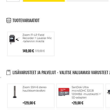
TUOTEVARIAATIOT
Zoom F1-LP Field
Recorder + Lavalier Mic
-tallennin mikillä
149,00 €
179,00 €
LISÄVARUSTEET JA PALVELUT - VALITSE HALUAMASI VARUSTEET 
,
Lisää
Lisää
Zoom SSH-6 stereo
SanDisk Ultra
ostoskoriin
ostoskoriin
haulikkomikrofoni
microSDHC 32GB
120MB/s -muistikortti +
SD-adapteri
129,00 €
29,00 €