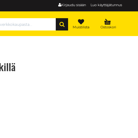
Kirjaudu sisään
Luo käyttäjätunnus
HAE
Muistilista
Ostoskori
illä