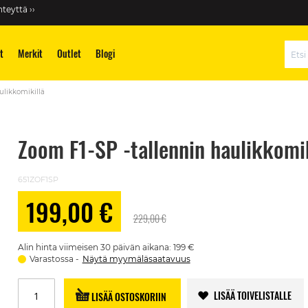
teyttä ››
t
Merkit
Outlet
Blogi
Hae
ulikkomikillä
Zoom F1-SP -tallennin haulikkomik
651ZOF1SP
199,00 €
Alennushinta
229,00 €
Alin hinta viimeisen 30 päivän aikana: 199 €
Varastossa
Näytä myymäläsaatavuus
LISÄÄ TOIVELISTALLE
LISÄÄ OSTOSKORIIN