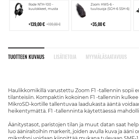
Lisää
Lisää
Rode NTH-100 -
Zoom HWS-6 -
ostoskoriin
ostoskoriin
kuulokkeet, musta
tuulisuoja (SGH-6 SSH-6)
139,00 €
35,00 €
199,00 €
TUOTTEEN KUVAUS
LISÄTIETOJA
MYYMÄLÄSAATAVUUS
Haulikkomikillä varustettu Zoom F1 -tallennin sopii e
tilanteisiin
. Kompaktin kokoinen F1 -tallennin kulkee
MikroSD-kortille tallentuvaa laadukasta ääntä voida
heikentymättä. F1 -tallenninta käytettäessä mahdolli
Äänitystasot, paristojen tilan ja muut datan saat help
luo ääniraitoihin markerit, joiden avulla kuva ja ään
mikrofoni voidaan kiinnittää mukana tulevaan SMF-