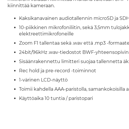
kiinnittää kameraan.
Kaksikanavainen audiotallennin microSD ja SDHC-
10-piikkinen mikrofoniliitin, sekä 3,5mm tulojak
elektreettimikrofoneille
Zoom F1 tallentaa sekä .wav että .mp3 -formaate
24bit/96kHz .wav-tiedostot BWF-yhteensopivina
Sisäänrakennettu limitteri suojaa tallennetta äkill
Rec hold ja pre-record -toiminnot
1-värinen LCD-näyttö
Toimii kahdella AAA-paristolla, samankokoisilla ak
Käyttöaika 10 tuntia / paristopari