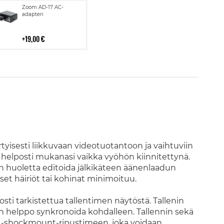
Lisää
Zoom AD-17 AC-
ostoskoriin
adapteri
19,00 €
rtyisesti liikkuvaan videotuotantoon ja vaihtuviin
 helposti mukanasi vaikka vyöhön kiinnitettynä.
an huoletta editoida jälkikäteen äänenlaadun
set häiriöt tai kohinat minimoituu.
osti tarkistettua tallentimen näytöstä. Tallenin
i on helppo synkronoida kohdalleen. Tallennin sekä
1 -shockmount-ripustimeen, joka voidaan