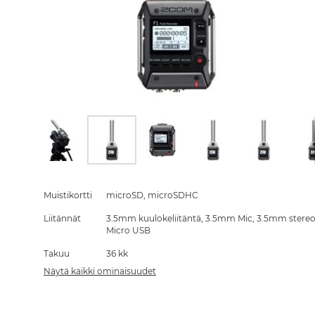
Skip
to
the
Muistikortti
microSD, microSDHC
beginning
Liitännät
3.5mm kuulokeliitäntä, 3.5mm Mic, 3.5mm stereo
of
Micro USB
the
images
Takuu
36 kk
gallery
Näytä kaikki ominaisuudet