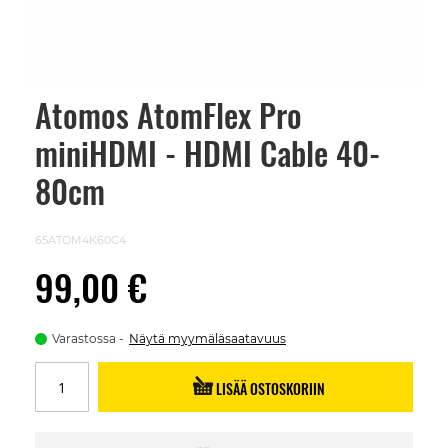
Atomos AtomFlex Pro
Skip
to
miniHDMI - HDMI Cable 40-
the
beginning
of
80cm
the
images
gallery
65ATOM4K60C4
99,00 €
Varastossa
Näytä myymäläsaatavuus
LISÄÄ OSTOSKORIIN