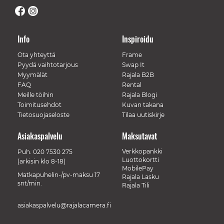
Info
Inspiroidu
Ota yhteyttä
Frame
Pyydä vaihtotarjous
Swap It
Myymälät
Rajala B2B
FAQ
Rental
Meille töihin
Rajala Blogi
Toimitusehdot
Kuvan takana
Tietosuojaseloste
Tilaa uutiskirje
Asiakaspalvelu
Maksutavat
Verkkopankki
Puh.
020 7530 275
Luottokortti
(arkisin klo 8-18)
MobilePay
Matkapuhelin-/pv-maksu 17
Rajala Lasku
snt/min.
Rajala Tili
asiakaspalvelu@rajalacamera.fi