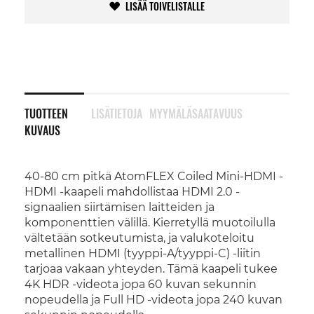
LISÄÄ TOIVELISTALLE
TUOTTEEN
LISÄTIETOJA
MYYMÄLÄSAATAVUUS
KUVAUS
40-80 cm pitkä AtomFLEX Coiled Mini-HDMI -
HDMI -kaapeli mahdollistaa HDMI 2.0 -
signaalien siirtämisen laitteiden ja
komponenttien välillä. Kierretyllä muotoilulla
vältetään sotkeutumista, ja valukoteloitu
metallinen HDMI (tyyppi-A/tyyppi-C) -liitin
tarjoaa vakaan yhteyden. Tämä kaapeli tukee
4K HDR -videota jopa 60 kuvan sekunnin
nopeudella ja Full HD -videota jopa 240 kuvan