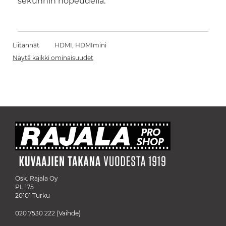
sekunnin nopeudella.
Liitännät
HDMI, HDMImini
Näytä kaikki ominaisuudet
Osk. Rajala Oy
PL 175
20101 Turku
020 7530 222
(Vaihde)