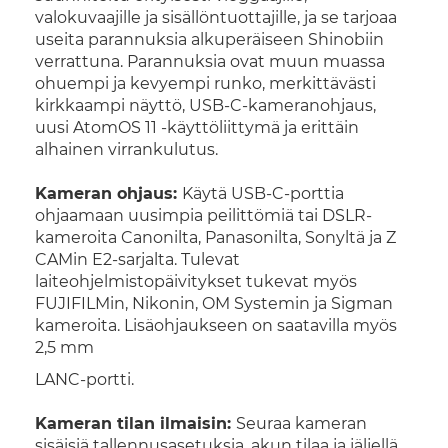
valokuvaajille ja sisällöntuottajille, ja se tarjoaa
useita parannuksia alkuperäiseen Shinobiin
verrattuna. Parannuksia ovat muun muassa
ohuempi ja kevyempi runko, merkittävästi
kirkkaampi näyttö, USB-C-kameranohjaus,
uusi AtomOS 11 -käyttöliittymä ja erittäin
alhainen virrankulutus.
Kameran ohjaus:
Käytä USB-C-porttia
ohjaamaan uusimpia peilittömiä tai DSLR-
kameroita Canonilta, Panasonilta, Sonyltä ja Z
CAMin E2-sarjalta. Tulevat
laiteohjelmistopäivitykset tukevat myös
FUJIFILMin, Nikonin, OM Systemin ja Sigman
kameroita. Lisäohjaukseen on saatavilla myös
2,5 mm
LANC-portti.
Kameran tilan ilmaisin:
Seuraa kameran
sisäisiä tallennusasetuksia, akun tilaa ja jäljellä