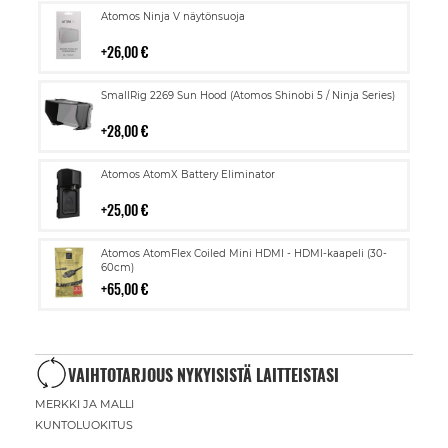
Lisää
Atomos Ninja V näytönsuoja
ostoskoriin
26,00 €
Lisää
SmallRig 2269 Sun Hood (Atomos Shinobi 5 / Ninja Series)
ostoskoriin
28,00 €
Lisää
Atomos AtomX Battery Eliminator
ostoskoriin
25,00 €
Lisää
Atomos AtomFlex Coiled Mini HDMI - HDMI-kaapeli (30-
ostoskoriin
60cm)
65,00 €
VAIHTOTARJOUS NYKYISISTÄ LAITTEISTASI
MERKKI JA MALLI
KUNTOLUOKITUS