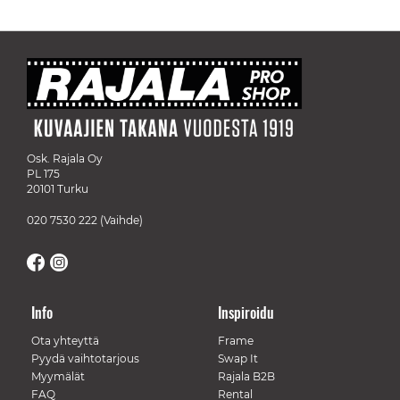
Osk. Rajala Oy
PL 175
20101 Turku
020 7530 222
(Vaihde)
Info
Inspiroidu
Ota yhteyttä
Frame
Pyydä vaihtotarjous
Swap It
Myymälät
Rajala B2B
FAQ
Rental