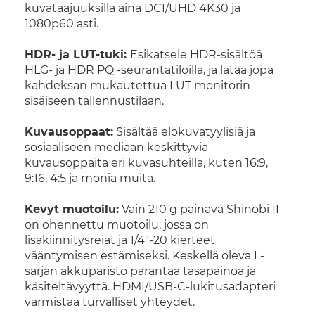
kuvataajuuksilla aina DCI/UHD 4K30 ja
1080p60 asti.
HDR- ja LUT-tuki:
Esikatsele HDR-sisältöä
HLG- ja HDR PQ -seurantatiloilla, ja lataa jopa
kahdeksan mukautettua LUT monitorin
sisäiseen tallennustilaan.
Kuvausoppaat:
Sisältää elokuvatyylisiä ja
sosiaaliseen mediaan keskittyviä
kuvausoppaita eri kuvasuhteilla, kuten 16:9,
9:16, 4:5 ja monia muita.
Kevyt muotoilu:
Vain 210 g painava Shinobi II
on ohennettu muotoilu, jossa on
lisäkiinnitysreiät ja 1/4"-20 kierteet
vääntymisen estämiseksi. Keskellä oleva L-
sarjan akkuparisto parantaa tasapainoa ja
käsiteltävyyttä. HDMI/USB-C-lukitusadapteri
varmistaa turvalliset yhteydet.