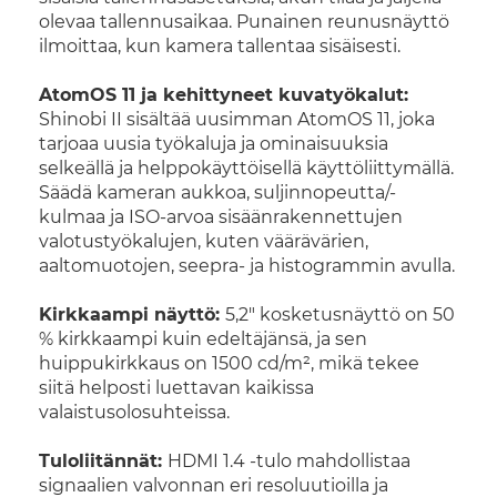
olevaa tallennusaikaa. Punainen reunusnäyttö
ilmoittaa, kun kamera tallentaa sisäisesti.
AtomOS 11 ja kehittyneet kuvatyökalut:
Shinobi II sisältää uusimman AtomOS 11, joka
tarjoaa uusia työkaluja ja ominaisuuksia
selkeällä ja helppokäyttöisellä käyttöliittymällä.
Säädä kameran aukkoa, suljinnopeutta/-
kulmaa ja ISO-arvoa sisäänrakennettujen
valotustyökalujen, kuten väärävärien,
aaltomuotojen, seepra- ja histogrammin avulla.
Kirkkaampi näyttö:
5,2" kosketusnäyttö on 50
% kirkkaampi kuin edeltäjänsä, ja sen
huippukirkkaus on 1500 cd/m², mikä tekee
siitä helposti luettavan kaikissa
valaistusolosuhteissa.
Tuloliitännät:
HDMI 1.4 -tulo mahdollistaa
signaalien valvonnan eri resoluutioilla ja