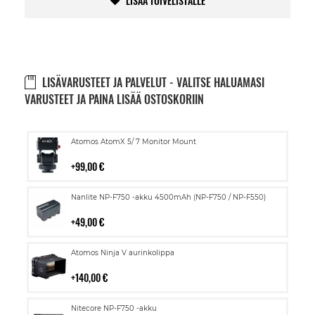
LISÄÄ TOIVELISTALLE
LISÄVARUSTEET JA PALVELUT - VALITSE HALUAMASI
VARUSTEET JA PAINA LISÄÄ OSTOSKORIIN
Lisää
Atomos AtomX 5/ 7 Monitor Mount
ostoskoriin
99,00 €
Lisää
Nanlite NP-F750 -akku 4500mAh (NP-F750 / NP-F550)
ostoskoriin
49,00 €
Lisää
Atomos Ninja V aurinkolippa
ostoskoriin
140,00 €
Lisää
Nitecore NP-F750 -akku