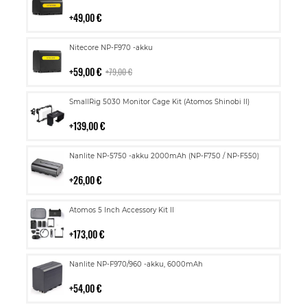
ostoskoriin
49,00 €
Lisää
Nitecore NP-F970 -akku
ostoskoriin
59,00 €
79,00 €
Lisää
SmallRig 5030 Monitor Cage Kit (Atomos Shinobi II)
ostoskoriin
139,00 €
Lisää
Nanlite NP-5750 -akku 2000mAh (NP-F750 / NP-F550)
ostoskoriin
26,00 €
Lisää
Atomos 5 Inch Accessory Kit II
ostoskoriin
173,00 €
Lisää
Nanlite NP-F970/960 -akku, 6000mAh
ostoskoriin
54,00 €