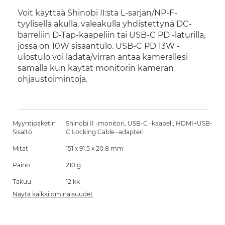
Voit käyttää Shinobi II:sta L-sarjan/NP-F-
tyylisellä akulla, valeakulla yhdistettynä DC-
barreliin D-Tap-kaapeliin tai USB-C PD -laturilla,
jossa on 10W sisääntulo. USB-C PD 13W -
ulostulo voi ladata/virran antaa kamerallesi
samalla kun käytät monitorin kameran
ohjaustoimintoja.
Myyntipaketin
Shinobi II -monitori, USB-C -kaapeli, HDMI+USB-
Sisältö
C Locking Cable -adapteri
Mitat
151 x 91.5 x 20.8 mm
Paino
210 g
Takuu
12 kk
Näytä kaikki ominaisuudet