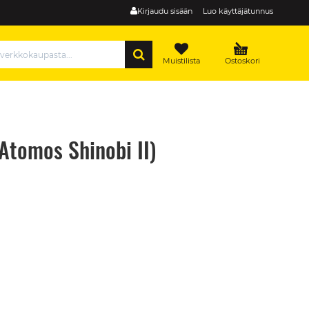
Kirjaudu sisään
Luo käyttäjätunnus
HAE
Muistilista
Ostoskori
Atomos Shinobi II)