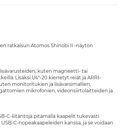
en ratkaisun Atomos Shinobi II -näytön
isävarusteiden, kuten magneetti- tai
llä. Lisäksi 1/4"-20 kierretyt reiät ja ARRI-
uten monitoritukien ja lisävarsimallien,
ttomien mikrofonien, videonsiirtolaitteiden ja
-C-liitäntöjä pitämällä kaapelit tukevasti
a USB-C-nopeakaapeleiden kanssa, ja se voidaan