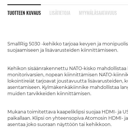
TUOTTEEN KUVAUS
LISÄTIETOJA
MYYMÄLÄSAATAVUUS
SmallRig 5030 -kehikko tarjoaa kevyen ja monipuolis
suojaamiseen ja lisävarusteiden kiinnittämiseen.
Kehikon sisäänrakennettu NATO-kisko mahdollistaa l
monitorivarsien, nopean kiinnittämisen NATO-kiinnikkei
lokointireiät tarjoavat joustavuutta lisävarusteiden, k
asentamiseen. Kylmäkenkäkiinnike mahdollistaa langa
muiden tarvikkeiden kiinnittämisen.
Mukana toimitettava kaapeliklipsi suojaa HDMI- ja USB
paikallaan. Klipsi on yhteensopiva Atomosin HDMI- j
asentaa joko suoraan näyttöön tai kehikkoon.