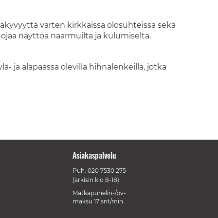
yvyyttä varten kirkkaissa olosuhteissa sekä
uojaa näyttöä naarmuilta ja kulumiselta.
- ja alapäässä olevilla hihnalenkeillä, jotka
Asiakaspalvelu
Puh.
020 7530 275
(arkisin klo 8-18)
Matkapuhelin-/pv-
maksu 17 snt/min.