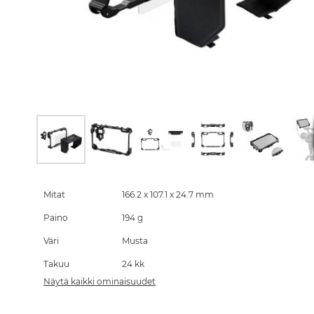
Skip
to
the
Mitat
166.2 x 107.1 x 24.7 mm
beginning
Paino
194 g
of
the
Väri
Musta
images
gallery
Takuu
24 kk
Näytä kaikki ominaisuudet