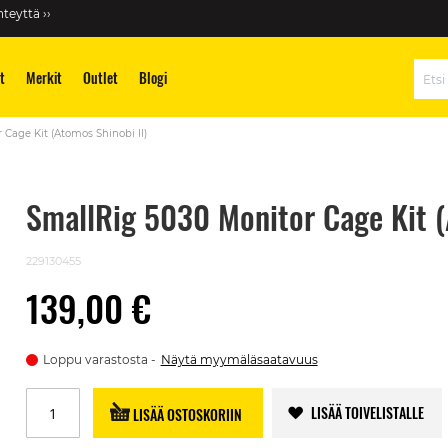
teyttä ››
t
Merkit
Outlet
Blogi
Hae
Cage Kit (Atomos Shinobi II)
SmallRig 5030 Monitor Cage Kit (
229130455
139,00 €
Loppu varastosta
Näytä myymäläsaatavuus
LISÄÄ TOIVELISTALLE
LISÄÄ OSTOSKORIIN