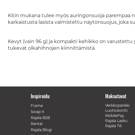
Kitin mukana tulee myös auringonsuoja parempaa näk
karkaistusta lasista valmistettu näytönsuojus, joka s
Kevyt (vain 96 g) ja kompakti kehikko on varustettu ylä
tukevat olkahihnojen kiinnittämistä.
Inspiroidu
Maksutavat
Verkkopankki
Frame
Luottokortti
Swap It
MobilePay
Rajala B2B
Rajala Lasku
Rental
Rajala Tili
Rajala Blogi