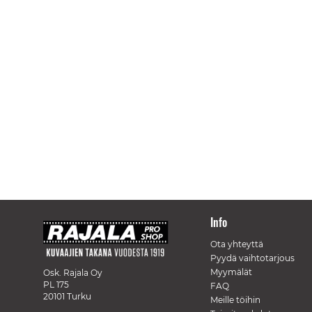
Info
Ota yhteyttä
Pyydä vaihtotarjous
Myymälät
Osk. Rajala Oy
PL 175
FAQ
20101 Turku
Meille töihin