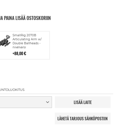
JA PAINA LISÄÄ OSTOSKORIIN
Lisää
SmallRig 2070B
ostoskoriin
Articulating Arm w/
Double Ballheads -
nivelvarsi
88,00 €
UNTOLUOKITUS
LISÄÄ LAITE
LÄHETÄ TARJOUS SÄHKÖPOSTIIN