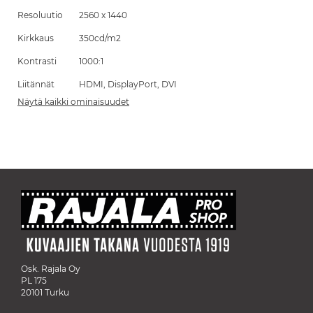
Resoluutio
2560 x 1440
Kirkkaus
350cd/m2
Kontrasti
1000:1
Liitännät
HDMI, DisplayPort, DVI
Näytä kaikki ominaisuudet
Osk. Rajala Oy
PL 175
20101 Turku