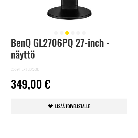
BenQ GL2706PQ 27-inch -
Skip
to
näyttö
the
beginning
of
the
2369HLFJLBQBE
images
gallery
349,00 €
LISÄÄ TOIVELISTALLE