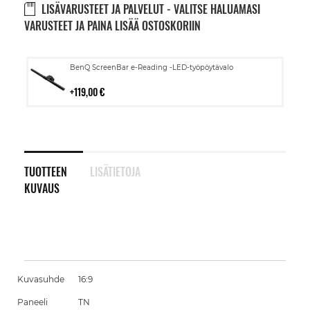
LISÄVARUSTEET JA PALVELUT - VALITSE HALUAMASI
VARUSTEET JA PAINA LISÄÄ OSTOSKORIIN
Lisää
BenQ ScreenBar e-Reading -LED-työpöytävalo
ostoskoriin
119,00 €
TUOTTEEN
LISÄTIETOJA
KUVAUS
Kuvasuhde
16:9
Paneeli
TN