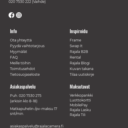
020 7530 222
(Vaihde)
Info
Inspiroidu
Ota yhteyttä
Frame
Pyydä vaihtotarjous
Swap It
Myymälät
Rajala B2B
FAQ
Rental
Meille töihin
Rajala Blogi
Toimitusehdot
Kuvan takana
Tietosuojaseloste
Tilaa uutiskirje
Asiakaspalvelu
Maksutavat
Verkkopankki
Puh.
020 7530 275
Luottokortti
(arkisin klo 8-18)
MobilePay
Matkapuhelin-/pv-maksu 17
Rajala Lasku
snt/min.
Rajala Tili
asiakaspalvelu@rajalacamera.fi