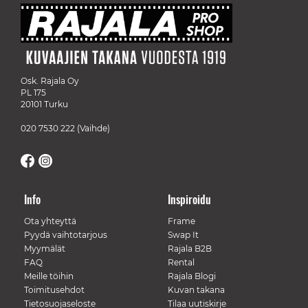
Osk. Rajala Oy
PL 175
20101 Turku
020 7530 222
(Vaihde)
Info
Inspiroidu
Ota yhteyttä
Frame
Pyydä vaihtotarjous
Swap It
Myymälät
Rajala B2B
FAQ
Rental
Meille töihin
Rajala Blogi
Toimitusehdot
Kuvan takana
Tietosuojaseloste
Tilaa uutiskirje