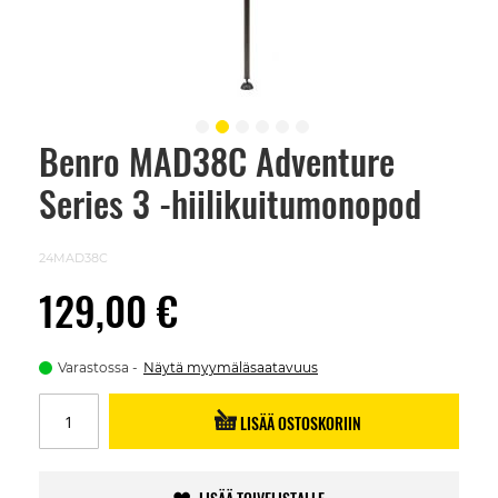
Benro MAD38C Adventure
Skip
to
Series 3 -hiilikuitumonopod
the
beginning
of
the
24MAD38C
images
gallery
129,00 €
Varastossa
Näytä myymäläsaatavuus
LISÄÄ OSTOSKORIIN