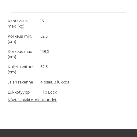
Kantavuus
16
max. (kg)
Korkeus min.
52,5
(cm)
Korkeus max.
158,5
(cm)
Kuljetuspituus
52,5
(cm)
Jalan rakenne
4 osaa, 3 lukkoa
Lukkotyyppi
Flip Lock
Näytä kaikki ominaisuudet