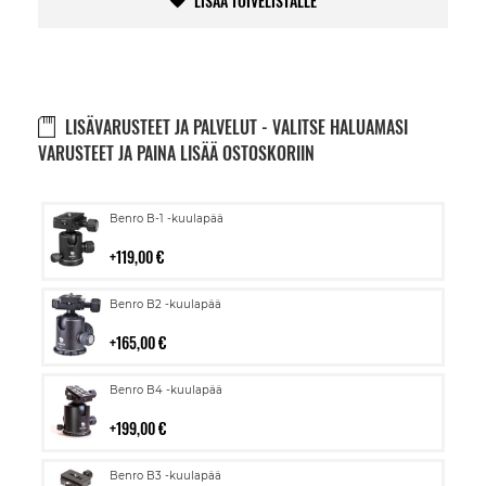
LISÄÄ TOIVELISTALLE
LISÄVARUSTEET JA PALVELUT - VALITSE HALUAMASI
VARUSTEET JA PAINA LISÄÄ OSTOSKORIIN
Lisää
Benro B-1 -kuulapää
ostoskoriin
119,00 €
Lisää
Benro B2 -kuulapää
ostoskoriin
165,00 €
Lisää
Benro B4 -kuulapää
ostoskoriin
199,00 €
Lisää
Benro B3 -kuulapää