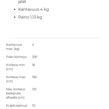
jalat
Kantavuus 4 kg
Paino 1,13 kg
Kantavuus
4
max. (kg)
Pään kiinnitys
3/8"
Korkeus min.
18
(cm)
Korkeus max.
156
(cm)
Max. korkeus
133
keskiputki
alhaalla (cm)
Kuljetuspituus
52