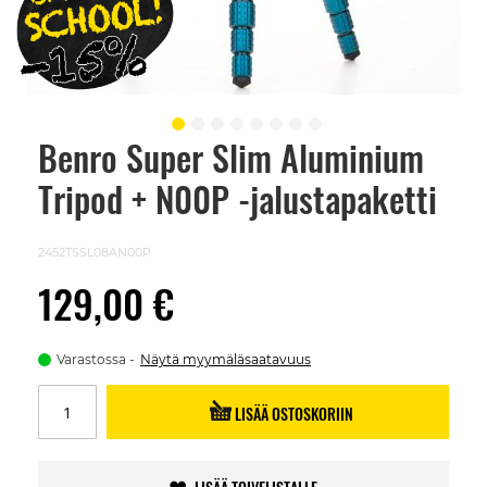
Benro Super Slim Aluminium
Skip
to
Tripod + N00P -jalustapaketti
the
beginning
of
the
2452TSSL08AN00P
images
gallery
129,00 €
Varastossa
Näytä myymäläsaatavuus
LISÄÄ OSTOSKORIIN