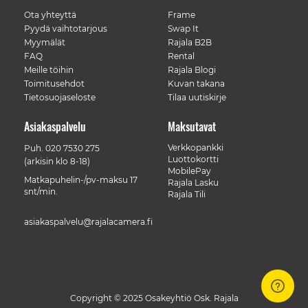
Ota yhteyttä
Frame
Pyydä vaihtotarjous
Swap It
Myymälät
Rajala B2B
FAQ
Rental
Meille töihin
Rajala Blogi
Toimitusehdot
Kuvan takana
Tietosuojaseloste
Tilaa uutiskirje
Asiakaspalvelu
Maksutavat
Verkkopankki
Puh.
020 7530 275
Luottokortti
(arkisin klo 8-18)
MobilePay
Matkapuhelin-/pv-maksu 17
Rajala Lasku
snt/min.
Rajala Tili
asiakaspalvelu@rajalacamera.fi
Copyright © 2025 Osakeyhtiö Osk. Rajala