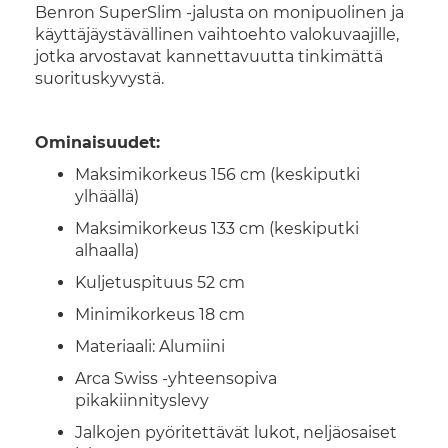
Benron SuperSlim -jalusta on monipuolinen ja
käyttäjäystävällinen vaihtoehto valokuvaajille,
jotka arvostavat kannettavuutta tinkimättä
suorituskyvystä.
Ominaisuudet:
Maksimikorkeus 156 cm (keskiputki
ylhäällä)
Maksimikorkeus 133 cm (keskiputki
alhaalla)
Kuljetuspituus 52 cm
Minimikorkeus 18 cm
Materiaali: Alumiini
Arca Swiss -yhteensopiva
pikakiinnityslevy
Jalkojen pyöritettävät lukot, neljäosaiset