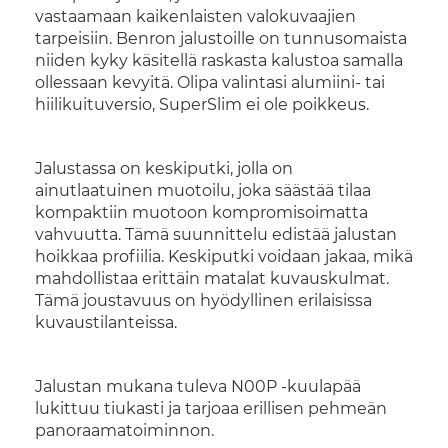
vastaamaan kaikenlaisten valokuvaajien
tarpeisiin. Benron jalustoille on tunnusomaista
niiden kyky käsitellä raskasta kalustoa samalla
ollessaan kevyitä. Olipa valintasi alumiini- tai
hiilikuituversio, SuperSlim ei ole poikkeus.
Jalustassa on keskiputki, jolla on
ainutlaatuinen muotoilu, joka säästää tilaa
kompaktiin muotoon kompromisoimatta
vahvuutta. Tämä suunnittelu edistää jalustan
hoikkaa profiilia. Keskiputki voidaan jakaa, mikä
mahdollistaa erittäin matalat kuvauskulmat.
Tämä joustavuus on hyödyllinen erilaisissa
kuvaustilanteissa.
Jalustan mukana tuleva N00P -kuulapää
lukittuu tiukasti ja tarjoaa erillisen pehmeän
panoraamatoiminnon.