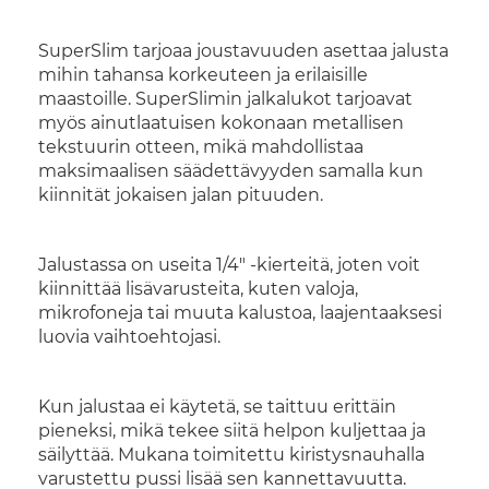
SuperSlim tarjoaa joustavuuden asettaa jalusta
mihin tahansa korkeuteen ja erilaisille
maastoille. SuperSlimin jalkalukot tarjoavat
myös ainutlaatuisen kokonaan metallisen
tekstuurin otteen, mikä mahdollistaa
maksimaalisen säädettävyyden samalla kun
kiinnität jokaisen jalan pituuden.
Jalustassa on useita 1/4" -kierteitä, joten voit
kiinnittää lisävarusteita, kuten valoja,
mikrofoneja tai muuta kalustoa, laajentaaksesi
luovia vaihtoehtojasi.
Kun jalustaa ei käytetä, se taittuu erittäin
pieneksi, mikä tekee siitä helpon kuljettaa ja
säilyttää. Mukana toimitettu kiristysnauhalla
varustettu pussi lisää sen kannettavuutta.