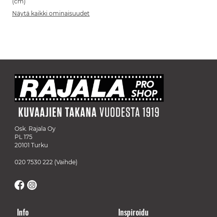
(cm)
Näytä kaikki ominaisuudet
Osk. Rajala Oy
PL 175
20101 Turku
020 7530 222
(Vaihde)
Info
Inspiroidu