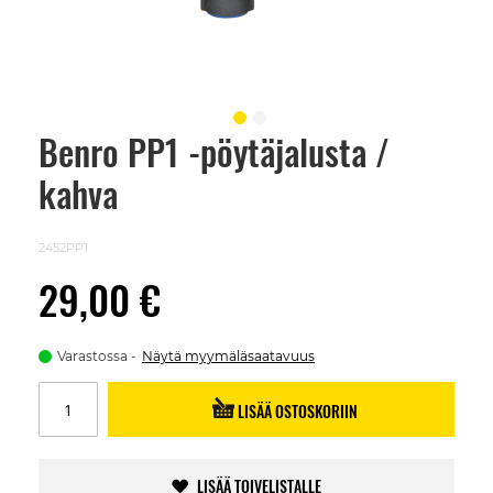
Benro PP1 -pöytäjalusta /
Skip
to
kahva
the
beginning
of
the
2452PP1
images
gallery
29,00 €
Varastossa
Näytä myymäläsaatavuus
LISÄÄ OSTOSKORIIN
LISÄÄ TOIVELISTALLE