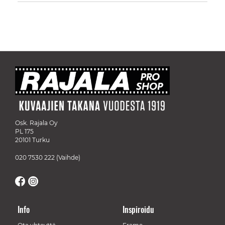
Osk. Rajala Oy
PL 175
20101 Turku
020 7530 222
(Vaihde)
Info
Inspiroidu