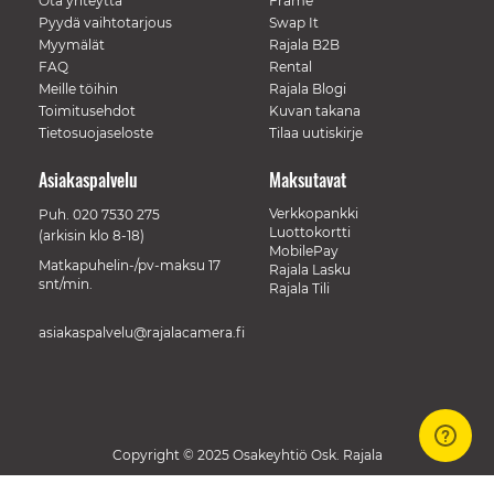
Ota yhteyttä
Frame
Pyydä vaihtotarjous
Swap It
Myymälät
Rajala B2B
FAQ
Rental
Meille töihin
Rajala Blogi
Toimitusehdot
Kuvan takana
Tietosuojaseloste
Tilaa uutiskirje
Asiakaspalvelu
Maksutavat
Verkkopankki
Puh.
020 7530 275
Luottokortti
(arkisin klo 8-18)
MobilePay
Matkapuhelin-/pv-maksu 17
Rajala Lasku
snt/min.
Rajala Tili
asiakaspalvelu@rajalacamera.fi
Copyright © 2025 Osakeyhtiö Osk. Rajala
// Track a page view, by UPI