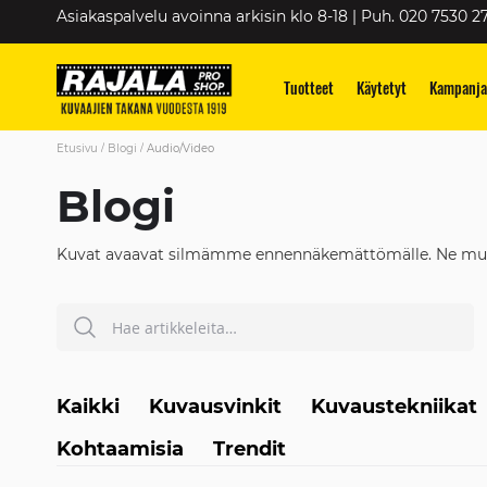
Skip
Asiakaspalvelu avoinna arkisin klo 8-18 | Puh. 020 7530 2
to
Content
Tuotteet
Käytetyt
Kampanja
Etusivu
Blogi
Audio/Video
Blogi
Kuvat avaavat silmämme ennennäkemättömälle. Ne muuttav
Hae
HAE
Kaikki
Kuvausvinkit
Kuvaustekniikat
Kohtaamisia
Trendit