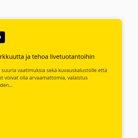
N
kkuutta ja tehoa livetuotantoihin
 suuria vaatimuksia sekä kuvauskalustolle että
et voivat olla arvaamattomia, valaistus
den...