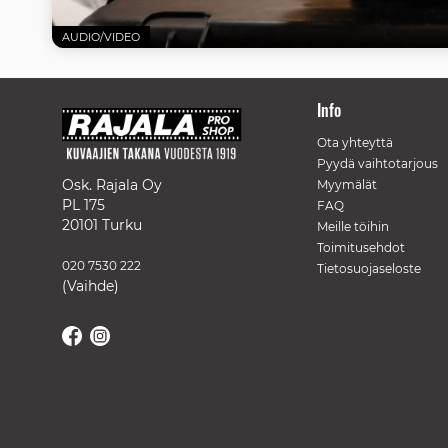
AUDIO/VIDEO
Info
Ota yhteyttä
Pyydä vaihtotarjous
Osk. Rajala Oy
Myymälät
PL 175
FAQ
20101 Turku
Meille töihin
Toimitusehdot
020 7530 222
Tietosuojaseloste
(Vaihde)