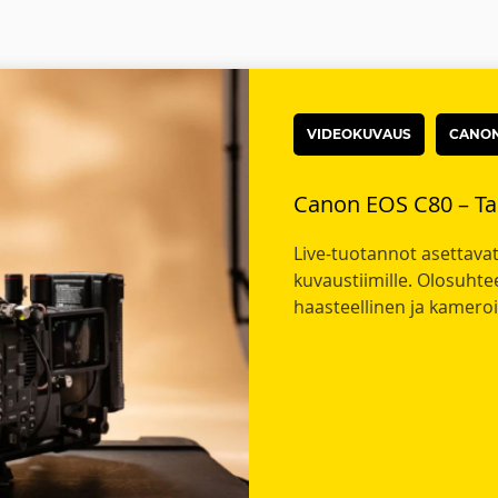
VIDEOKUVAUS
CANO
Canon EOS C80 – Tar
Live-tuotannot asettavat
kuvaustiimille. Olosuhte
haasteellinen ja kameroi