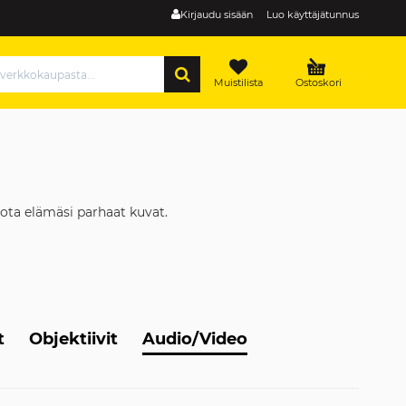
Kirjaudu sisään
Luo käyttäjätunnus
HAE
Muistilista
Ostoskori
ota elämäsi parhaat kuvat.
t
Objektiivit
Audio/Video