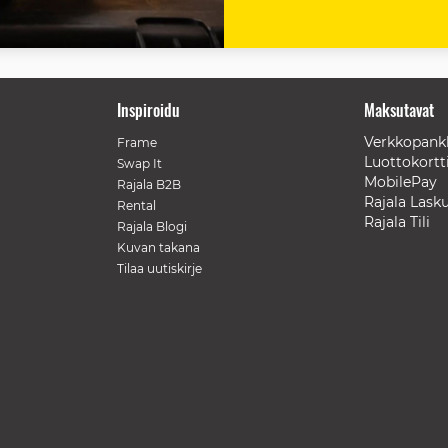
Inspiroidu
Maksutavat
Verkkopank
Frame
Luottokortt
Swap It
MobilePay
Rajala B2B
Rajala Lask
Rental
Rajala Tili
Rajala Blogi
Kuvan takana
Tilaa uutiskirje