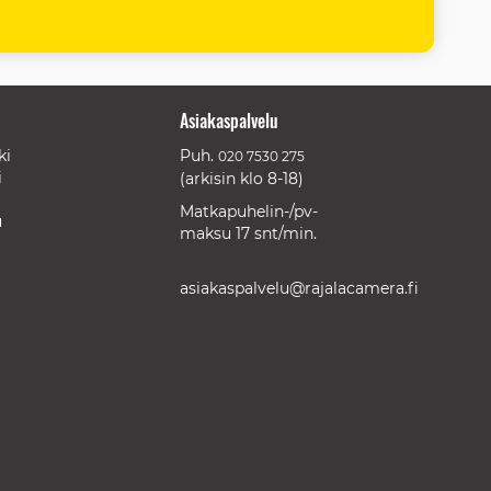
Asiakaspalvelu
ki
Puh.
020 7530 275
i
(arkisin klo 8-18)
Matkapuhelin-/pv-
u
maksu 17 snt/min.
asiakaspalvelu@rajalacamera.fi