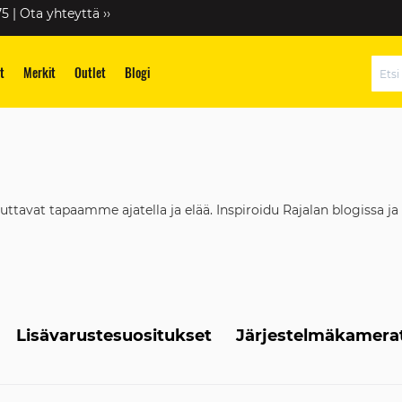
75 |
Ota yhteyttä ››
t
Merkit
Outlet
Blogi
Hae
at tapaamme ajatella ja elää. Inspiroidu Rajalan blogissa ja 
Lisävarustesuositukset
Järjestelmäkamera