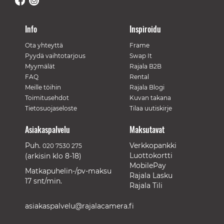
Info
Inspiroidu
Ota yhteyttä
Frame
Pyydä vaihtotarjous
Swap It
Myymälät
Rajala B2B
FAQ
Rental
Meille töihin
Rajala Blogi
Toimitusehdot
Kuvan takana
Tietosuojaseloste
Tilaa uutiskirje
Asiakaspalvelu
Maksutavat
Puh.
Verkkopankki
020 7530 275
Luottokortti
(arkisin klo 8-18)
MobilePay
Matkapuhelin-/pv-maksu
Rajala Lasku
17 snt/min.
Rajala Tili
asiakaspalvelu@rajalacamera.fi