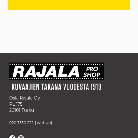
Osk. Rajala Oy
PL 175
20101 Turku
(Vaihde)
020 7530 222