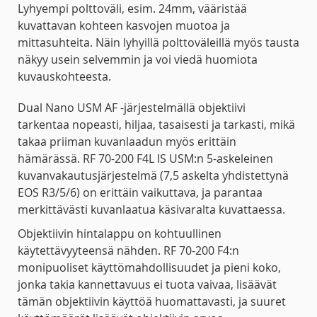
Lyhyempi polttoväli, esim. 24mm, vääristää
kuvattavan kohteen kasvojen muotoa ja
mittasuhteita. Näin lyhyillä polttoväleillä myös tausta
näkyy usein selvemmin ja voi viedä huomiota
kuvauskohteesta.
Dual Nano USM AF -järjestelmällä objektiivi
tarkentaa nopeasti, hiljaa, tasaisesti ja tarkasti, mikä
takaa priiman kuvanlaadun myös erittäin
hämärässä. RF 70-200 F4L IS USM:n 5-askeleinen
kuvanvakautusjärjestelmä (7,5 askelta yhdistettynä
EOS R3/5/6) on erittäin vaikuttava, ja parantaa
merkittävästi kuvanlaatua käsivaralta kuvattaessa.
Objektiivin hintalappu on kohtuullinen
käytettävyyteensä nähden. RF 70-200 F4:n
monipuoliset käyttömahdollisuudet ja pieni koko,
jonka takia kannettavuus ei tuota vaivaa, lisäävät
tämän objektiivin käyttöä huomattavasti, ja suuret