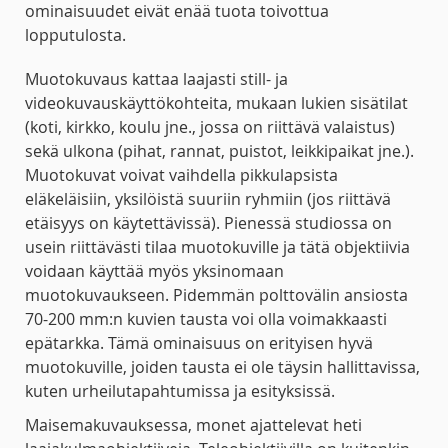
ominaisuudet eivät enää tuota toivottua
lopputulosta.
Muotokuvaus kattaa laajasti still- ja
videokuvauskäyttökohteita, mukaan lukien sisätilat
(koti, kirkko, koulu jne., jossa on riittävä valaistus)
sekä ulkona (pihat, rannat, puistot, leikkipaikat jne.).
Muotokuvat voivat vaihdella pikkulapsista
eläkeläisiin, yksilöistä suuriin ryhmiin (jos riittävä
etäisyys on käytettävissä). Pienessä studiossa on
usein riittävästi tilaa muotokuville ja tätä objektiivia
voidaan käyttää myös yksinomaan
muotokuvaukseen. Pidemmän polttovälin ansiosta
70-200 mm:n kuvien tausta voi olla voimakkaasti
epätarkka. Tämä ominaisuus on erityisen hyvä
muotokuville, joiden tausta ei ole täysin hallittavissa,
kuten urheilutapahtumissa ja esityksissä.
Maisemakuvauksessa, monet ajattelevat heti