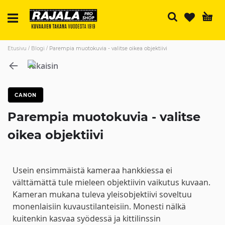
H
Etusivu
Blogi
Parempia muotokuvia - valitse oikea objektiivi
Takaisin
CANON
Parempia muotokuvia - valitse
oikea objektiivi
Usein ensimmäistä kameraa hankkiessa ei
välttämättä tule mieleen objektiivin vaikutus kuvaan.
Kameran mukana tuleva yleisobjektiivi soveltuu
monenlaisiin kuvaustilanteisiin. Monesti nälkä
kuitenkin kasvaa syödessä ja kittilinssin