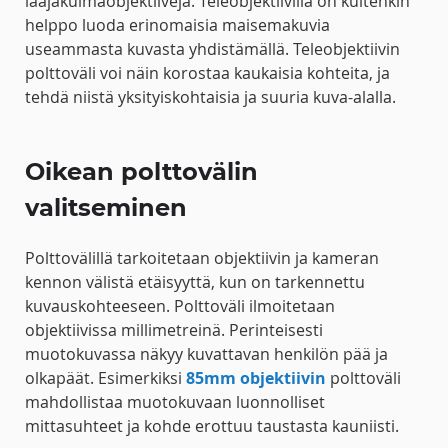
laajakulmaobjektiiveja. Teleobjektiivilla on kuitenkin
helppo luoda erinomaisia ​​maisemakuvia
useammasta kuvasta yhdistämällä. Teleobjektiivin
polttoväli voi näin korostaa kaukaisia kohteita, ja
tehdä niistä yksityiskohtaisia ja suuria kuva-alalla.
Oikean polttovälin
valitseminen
Polttovälillä tarkoitetaan objektiivin ja kameran
kennon välistä etäisyyttä, kun on tarkennettu
kuvauskohteeseen. Polttoväli ilmoitetaan
objektiivissa millimetreinä. Perinteisesti
muotokuvassa näkyy kuvattavan henkilön pää ja
olkapäät. Esimerkiksi
85mm objektiivin
polttoväli
mahdollistaa muotokuvaan luonnolliset
mittasuhteet ja kohde erottuu taustasta kauniisti.