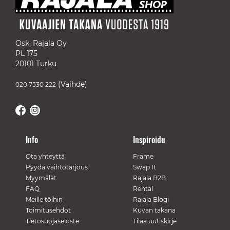
Osk. Rajala Oy
PL 175
20101 Turku
(Vaihde)
020 7530 222
Info
Inspiroidu
Ota yhteyttä
Frame
Pyydä vaihtotarjous
Swap It
Myymälät
Rajala B2B
FAQ
Rental
Meille töihin
Rajala Blogi
Toimitusehdot
Kuvan takana
Tietosuojaseloste
Tilaa uutiskirje