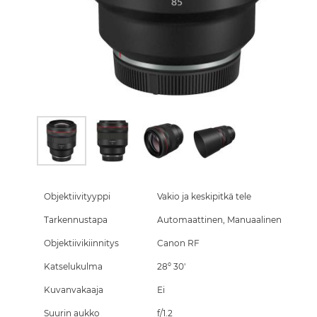
Skip
to
the
Objektiivityyppi
Vakio ja keskipitkä tele
beginning
Tarkennustapa
Automaattinen, Manuaalinen
of
the
Objektiivikiinnitys
Canon RF
images
gallery
Katselukulma
28º 30'
Kuvanvakaaja
Ei
Suurin aukko
f/1.2