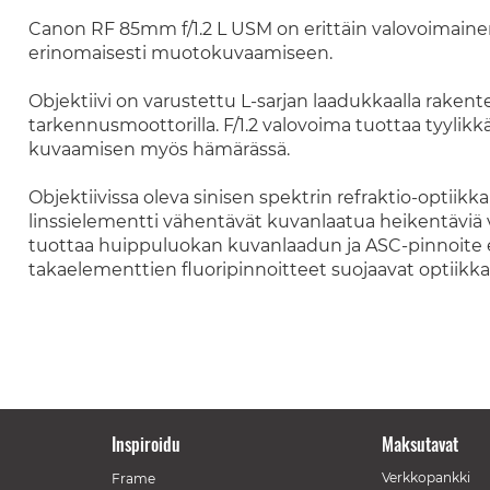
Canon RF 85mm f/1.2 L USM on erittäin valovoimainen 
erinomaisesti muotokuvaamiseen.
Objektiivi on varustettu L-sarjan laadukkaalla rakent
tarkennusmoottorilla. F/1.2 valovoima tuottaa tyylik
kuvaamisen myös hämärässä.
Objektiivissa oleva sinisen spektrin refraktio-optiikk
linssielementti vähentävät kuvanlaatua heikentäviä v
tuottaa huippuluokan kuvanlaadun ja ASC-pinnoite e
takaelementtien fluoripinnoitteet suojaavat optiikkaa
Inspiroidu
Maksutavat
Verkkopankki
Frame