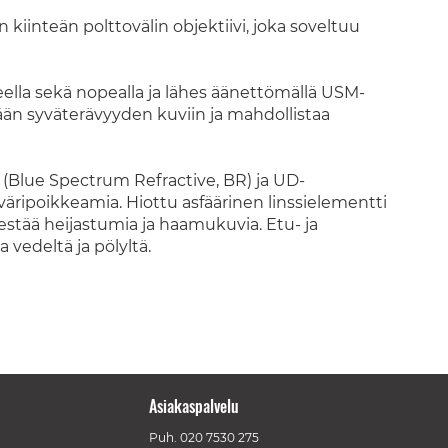
kiinteän polttovälin objektiivi, joka soveltuu
eella sekä nopealla ja lähes äänettömällä USM-
kään syväterävyyden kuviin ja mahdollistaa
a (Blue Spectrum Refractive, BR) ja UD-
äripoikkeamia. Hiottu asfäärinen linssielementti
stää heijastumia ja haamukuvia. Etu- ja
 vedeltä ja pölyltä.
Asiakaspalvelu
Puh.
020 7530 275