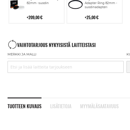
ostoskoriin
ostoskoriin
82mm -suodin
Adapter Ring 82mm -
suodinadapteri
209,00 €
25,00 €
VAIHTOTARJOUS NYKYISISTÄ LAITTEISTASI
MERKKI JA MALLI
K
TUOTTEEN KUVAUS
LISÄTIETOJA
MYYMÄLÄSAATAVUUS