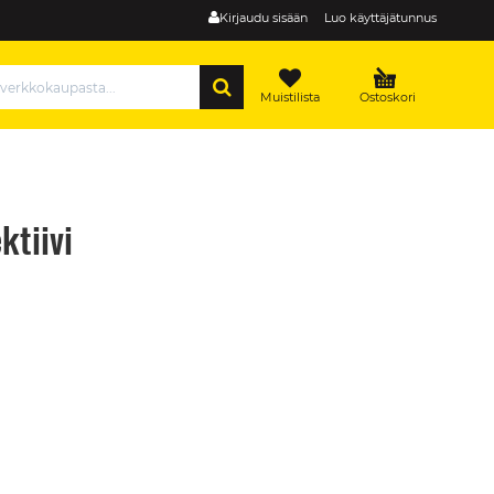
Kirjaudu sisään
Luo käyttäjätunnus
HAE
Muistilista
Ostoskori
tiivi