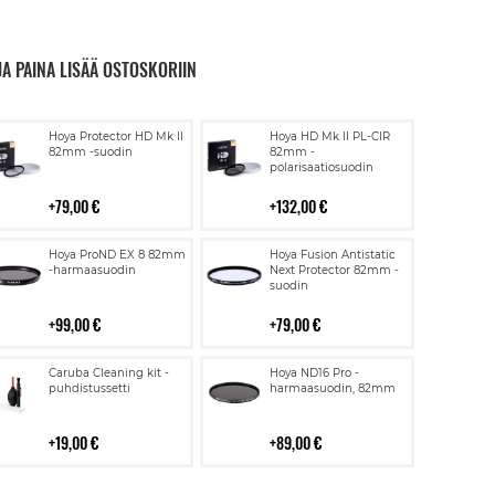
JA PAINA LISÄÄ OSTOSKORIIN
Lisää
Lisää
Hoya Protector HD Mk II
Hoya HD Mk II PL-CIR
ostoskoriin
ostoskoriin
82mm -suodin
82mm -
polarisaatiosuodin
79,00 €
132,00 €
Lisää
Lisää
Hoya ProND EX 8 82mm
Hoya Fusion Antistatic
ostoskoriin
ostoskoriin
-harmaasuodin
Next Protector 82mm -
suodin
99,00 €
79,00 €
Lisää
Lisää
Caruba Cleaning kit -
Hoya ND16 Pro -
ostoskoriin
ostoskoriin
puhdistussetti
harmaasuodin, 82mm
19,00 €
89,00 €