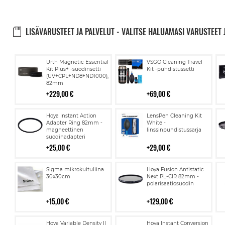
LISÄVARUSTEET JA PALVELUT - VALITSE HALUAMASI VARUSTEET 
Lisää
Lisää
Urth Magnetic Essential
VSGO Cleaning Travel
ostoskoriin
ostoskoriin
Kit Plus+ -suodinsetti
Kit -puhdistussetti
(UV+CPL+ND8+ND1000),
82mm
229,00 €
69,00 €
Lisää
Lisää
Hoya Instant Action
LensPen Cleaning Kit
ostoskoriin
ostoskoriin
Adapter Ring 82mm -
White -
magneettinen
linssinpuhdistussarja
suodinadapteri
25,00 €
29,00 €
Lisää
Lisää
Sigma mikrokuituliina
Hoya Fusion Antistatic
ostoskoriin
ostoskoriin
30x30cm
Next PL-CIR 82mm -
polarisaatiosuodin
15,00 €
129,00 €
Lisää
Lisää
Hoya Variable Density II
Hoya Instant Conversion