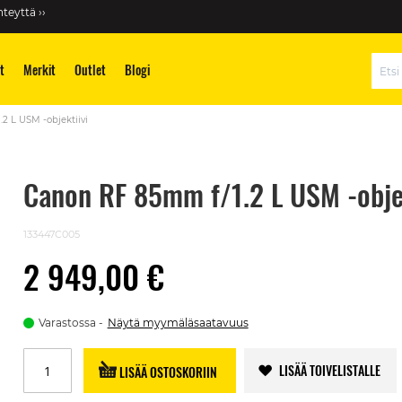
teyttä ››
t
Merkit
Outlet
Blogi
Hae
2 L USM -objektiivi
Canon RF 85mm f/1.2 L USM -objek
133447C005
2 949,00 €
Varastossa
Näytä myymäläsaatavuus
LISÄÄ TOIVELISTALLE
LISÄÄ OSTOSKORIIN