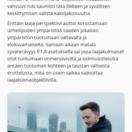
vahvuus tuki kauniisti tätä liikkeen ja syvällisen
keskittymisen välistä kaksijakoisuutta.
Erittäin laaja perspektiivi auttoi korostamaan
urheilijoiden ympäristöä saaden jokaisen
ympäristön tuntumaan valtavalta ja
elokuvamaiselta. Samaan aikaan matala
syväterävyys f/1.8-asetuksella sai jopa laajakulmaiset
otot tuntumaan immersiivisiltä ja kolmiulotteisilta
antaen tuntuman kohteen ja taustan välisestä
erottelusta, mitä on usein vaikea saavuttaa
laajakulmaobjektiivilla.