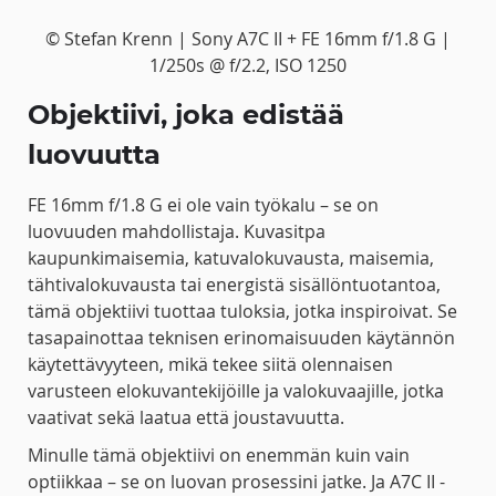
© Stefan Krenn | Sony A7C II + FE 16mm f/1.8 G |
1/250s @ f/2.2, ISO 1250
Objektiivi, joka edistää
luovuutta
FE 16mm f/1.8 G ei ole vain työkalu – se on
luovuuden mahdollistaja. Kuvasitpa
kaupunkimaisemia, katuvalokuvausta, maisemia,
tähtivalokuvausta tai energistä sisällöntuotantoa,
tämä objektiivi tuottaa tuloksia, jotka inspiroivat. Se
tasapainottaa teknisen erinomaisuuden käytännön
käytettävyyteen, mikä tekee siitä olennaisen
varusteen elokuvantekijöille ja valokuvaajille, jotka
vaativat sekä laatua että joustavuutta.
Minulle tämä objektiivi on enemmän kuin vain
optiikkaa – se on luovan prosessini jatke. Ja A7C II -