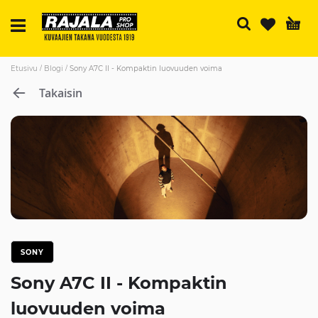
H
Etusivu
Blogi
Sony A7C II - Kompaktin luovuuden voima
Takaisin
SONY
Sony A7C II - Kompaktin
luovuuden voima