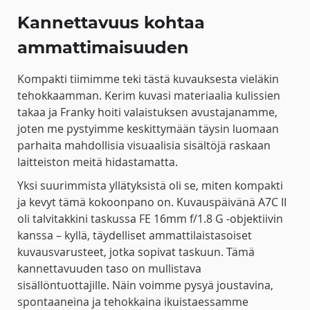
Kannettavuus kohtaa
ammattimaisuuden
Kompakti tiimimme teki tästä kuvauksesta vieläkin
tehokkaamman. Kerim kuvasi materiaalia kulissien
takaa ja Franky hoiti valaistuksen avustajanamme,
joten me pystyimme keskittymään täysin luomaan
parhaita mahdollisia visuaalisia sisältöjä raskaan
laitteiston meitä hidastamatta.
Yksi suurimmista yllätyksistä oli se, miten kompakti
ja kevyt tämä kokoonpano on. Kuvauspäivänä A7C II
oli talvitakkini taskussa FE 16mm f/1.8 G -objektiivin
kanssa – kyllä, täydelliset ammattilaistasoiset
kuvausvarusteet, jotka sopivat taskuun. Tämä
kannettavuuden taso on mullistava
sisällöntuottajille. Näin voimme pysyä joustavina,
spontaaneina ja tehokkaina ikuistaessamme