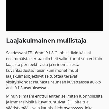
Laajakulmainen mullistaja
Saadessani FE 16mm f/1.8 G -objektiivin käsiini
ensimmäistä kertaa olin heti vaikuttunut sen erittäin
laajasta perspektiivistä ja erinomaisesta
kuvanlaadusta. Toisin kuin monet muut
laajakulmaobjektiivit se tuottaa terävät
yksityiskohdat reunasta reunaan kuvattaessa aukko
auki f/1.8-asetuksessa.
Minun silmääni erottui eniten se, miten luonnollisilta
ja immersiivisiltä kuvat tuntuivat. Ei liioiteltua
vääristymää – vain kaunis, kiehtova syvyys, joka