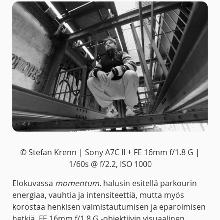
© Stefan Krenn | Sony A7C II + FE 16mm f/1.8 G |
1/60s @ f/2.2, ISO 1000
Elokuvassa
momentum.
halusin esitellä parkourin
energiaa, vauhtia ja intensiteettiä, mutta myös
korostaa henkisen valmistautumisen ja epäröimisen
hetkiä. FE 16mm f/1.8 G -objektiivin visuaalinen