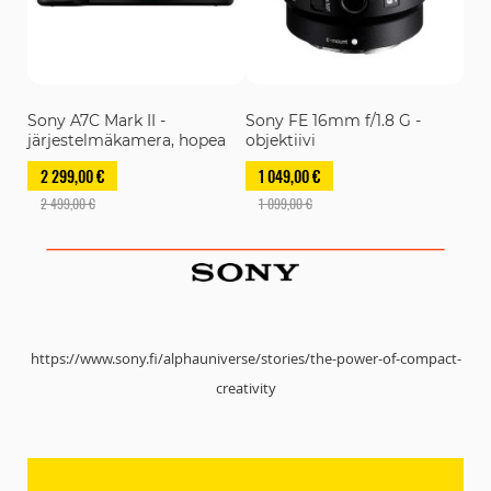
Sony A7C Mark II -
Sony FE 16mm f/1.8 G -
järjestelmäkamera, hopea
objektiivi
2 299,00 €
1 049,00 €
2 499,00 €
1 099,00 €
https://www.sony.fi/alphauniverse/stories/the-power-of-compact-
creativity