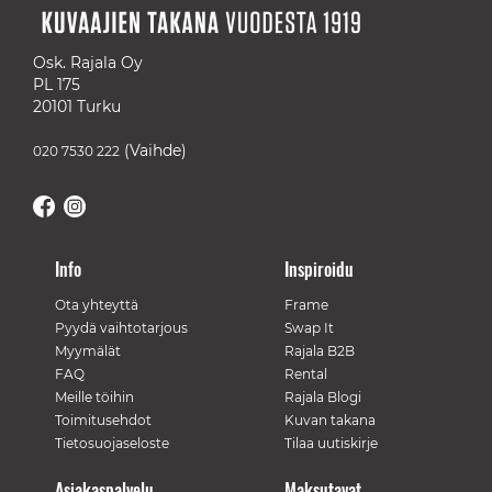
Osk. Rajala Oy
PL 175
20101 Turku
(Vaihde)
020 7530 222
Info
Inspiroidu
Ota yhteyttä
Frame
Pyydä vaihtotarjous
Swap It
Myymälät
Rajala B2B
FAQ
Rental
Meille töihin
Rajala Blogi
Toimitusehdot
Kuvan takana
Tietosuojaseloste
Tilaa uutiskirje
Asiakaspalvelu
Maksutavat