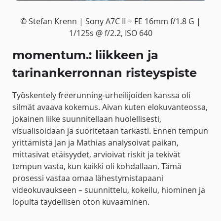
© Stefan Krenn | Sony A7C II + FE 16mm f/1.8 G |
1/125s @ f/2.2, ISO 640
momentum.: liikkeen ja
tarinankerronnan risteyspiste
Työskentely freerunning-urheilijoiden kanssa oli
silmät avaava kokemus. Aivan kuten elokuvanteossa,
jokainen liike suunnitellaan huolellisesti,
visualisoidaan ja suoritetaan tarkasti. Ennen tempun
yrittämistä Jan ja Mathias analysoivat paikan,
mittasivat etäisyydet, arvioivat riskit ja tekivät
tempun vasta, kun kaikki oli kohdallaan. Tämä
prosessi vastaa omaa lähestymistapaani
videokuvaukseen – suunnittelu, kokeilu, hiominen ja
lopulta täydellisen oton kuvaaminen.