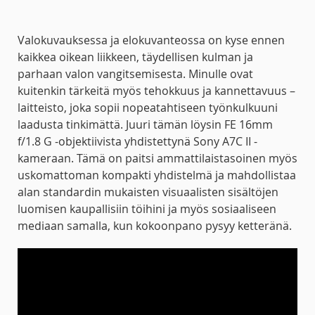
Valokuvauksessa ja elokuvanteossa on kyse ennen
kaikkea oikean liikkeen, täydellisen kulman ja
parhaan valon vangitsemisesta. Minulle ovat
kuitenkin tärkeitä myös tehokkuus ja kannettavuus –
laitteisto, joka sopii nopeatahtiseen työnkulkuuni
laadusta tinkimättä. Juuri tämän löysin FE 16mm
f/1.8 G -objektiivista yhdistettynä Sony A7C II -
kameraan. Tämä on paitsi ammattilaistasoinen myös
uskomattoman kompakti yhdistelmä ja mahdollistaa
alan standardin mukaisten visuaalisten sisältöjen
luomisen kaupallisiin töihini ja myös sosiaaliseen
mediaan samalla, kun kokoonpano pysyy ketteränä.