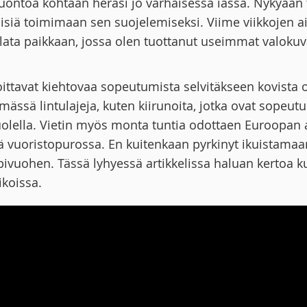
ontoa kohtaan heräsi jo varhaisessa iässä. Nykyään ta
ä toimimaan sen suojelemiseksi. Viime viikkojen aika
alata paikkaan, jossa olen tuottanut useimmat valokuv
soittavat kiehtovaa sopeutumista selvitäkseen kovista
imässä lintulajeja, kuten kiirunoita, jotka ovat sopeut
olella. Vietin myös monta tuntia odottaen Euroopan a
 vuoristopurossa. En kuitenkaan pyrkinyt ikuistamaa
 alppivuohen. Tässä lyhyessä artikkelissa haluan ker
ikoissa.