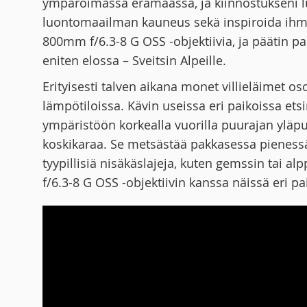
ympäröimässä erämaassa, ja kiinnostukseni lu
luontomaailman kauneus sekä inspiroida ihmisi
800mm f/6.3-8 G OSS -objektiivia, ja päätin p
eniten elossa – Sveitsin Alpeille.
Erityisesti talven aikana monet villieläimet o
lämpötiloissa. Kävin useissa eri paikoissa ets
ympäristöön korkealla vuorilla puurajan yläpu
koskikaraa. Se metsästää pakkasessa pienessä
tyypillisiä nisäkäslajeja, kuten gemssin tai
f/6.3-8 G OSS -objektiivin kanssa näissä eri pa