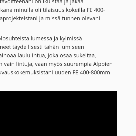
voitteenani on ikuistaa ja jakaa
na minulla oli tilaisuus kokeilla FE 400-
aprojekteistani ja missä tunnen olevani
 olosuhteista lumessa ja kylmissä
uneet täydellisesti tähän lumiseen
inoaa laululintua, joka osaa sukeltaa,
n vain lintuja, vaan myös suurempia Alppien
toa kuvauskokemuksistani uuden FE 400-800mm