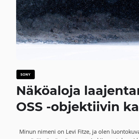
SONY
Näköaloja laajent
OSS -objektiivin k
Minun nimeni on Levi Fitze, ja olen luontokuva