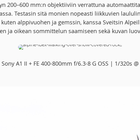
 Sonyn 200–600 mm:n objektiiviin verrattuna automaat
nassa. Testasin sitä monien nopeasti liikkuvien laululi
kuten alppivuohen ja gemssin, kanssa Sveitsin Alpei
en ja oikean sommittelun saamiseen sekä kuvan luov
| Sony A1 II + FE 400-800mm f/6.3-8 G OSS | 1/320s @ 