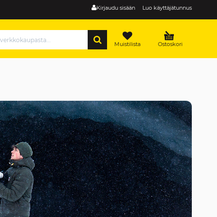
Kirjaudu sisään
Luo käyttäjätunnus
HAE
Muistilista
Ostoskori