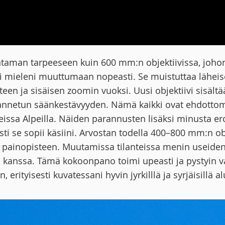
taman tarpeeseen kuin 600 mm:n objektiivissa, joho
i mieleni muuttumaan nopeasti. Se muistuttaa läheis
teen ja sisäisen zoomin vuoksi. Uusi objektiivi sisält
nnetun säänkestävyyden. Nämä kaikki ovat ehdottoma
issa Alpeilla. Näiden parannusten lisäksi minusta ero
ti se sopii käsiini. Arvostan todella 400–800 mm:n obj
 painopisteen. Muutamissa tilanteissa menin useiden 
n kanssa. Tämä kokoonpano toimi upeasti ja pystyin 
, erityisesti kuvatessani hyvin jyrkilllä ja syrjäisillä al