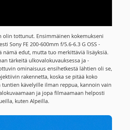
n olin tottunut. Ensimmäinen kokemukseni
esti Sony FE 200-600mm f/5.6-6.3 G OSS -
ää nämä edut, mutta tuo merkittäviä lisäyksiä.
n tärkeitä ulkovalokuvauksessa ja -
ttuvin ominaisuus ensihetkestä lähtien oli se,
ektiivin rakennetta, koska se pitää koko
tuntien kävelyille ilman reppua, kannoin vain
valokuvaamaan ja jopa filmaamaan helposti
ueilla, kuten Alpeilla.