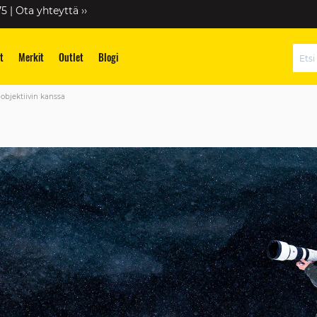
75 |
Ota yhteyttä ››
t
Merkit
Outlet
Blogi
Hae
objektiivin kanssa