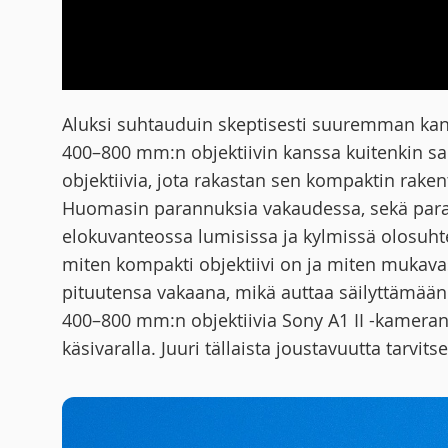
Aluksi suhtauduin skeptisesti suuremman kan
400–800 mm:n objektiivin kanssa kuitenkin sa
objektiivia, jota rakastan sen kompaktin raken
Huomasin parannuksia vakaudessa, sekä para
elokuvanteossa lumisissa ja kylmissä olosuhte
miten kompakti objektiivi on ja miten mukavas
pituutensa vakaana, mikä auttaa säilyttämään
400–800 mm:n objektiivia Sony A1 II -kamera
käsivaralla. Juuri tällaista joustavuutta tarvitsen