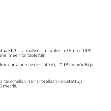
tää XLR-liitännällisen mikrofonin 3,5mm TRRS -
uhelimeen tai tablettiin.
meportainen tasonsäätö (0, -10dB tai -40dB) ja
 tai omalla virranlähteellään varustettuja
6 metriä.