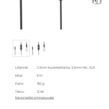
Skip
to
the
Liitännät
3.5mm kuulokeliitäntä, 3.5mm Mic, XLR
beginning
Mitat
6 m
of
the
Paino
182 g
images
gallery
Takuu
12 kk
Näytä kaikki ominaisuudet