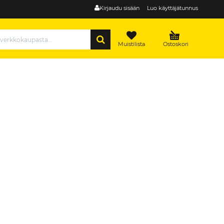
Kirjaudu sisään
Luo käyttäjätunnus
HAE
Muistilista
Ostoskori