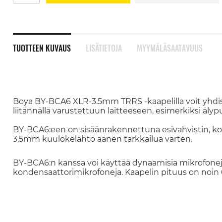
TUOTTEEN KUVAUS
LISÄTIETOJA
MYYMÄLÄSAATAVUUS
Boya BY-BCA6 XLR-3.5mm TRRS -kaapelilla voit yhdis
liitännällä varustettuun laitteeseen, esimerkiksi älyp
BY-BCA6:een on sisäänrakennettuna esivahvistin, kol
3,5mm kuulokelähtö äänen tarkkailua varten.
BY-BCA6:n kanssa voi käyttää dynaamisia mikrofoneja,
kondensaattorimikrofoneja. Kaapelin pituus on noin 