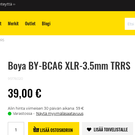
teyttä ››
t
Merkit
Outlet
Blogi
Hae
RRS
Boya BY-BCA6 XLR-3.5mm TRRS
95176020
39,00 €
Alin hinta viimeisen 30 päivän aikana: 59 €
Varastossa
Näytä myymäläsaatavuus
LISÄÄ TOIVELISTALLE
LISÄÄ OSTOSKORIIN