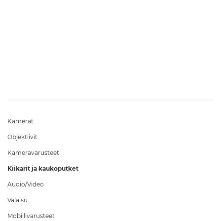
Kamerat
Objektiivit
Kameravarusteet
Kiikarit ja kaukoputket
Audio/Video
Valaisu
Mobiilivarusteet