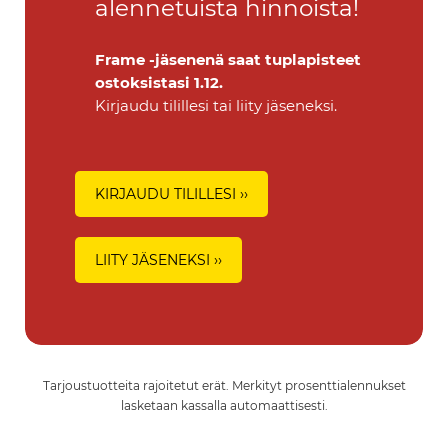
alennetuista hinnoista!
Frame -jäsenenä saat tuplapisteet
ostoksistasi 1.12.
Kirjaudu tilillesi tai liity jäseneksi.
KIRJAUDU TILILLESI ››
LIITY JÄSENEKSI ››
Tarjoustuotteita rajoitetut erät. Merkityt prosenttialennukset
lasketaan kassalla automaattisesti.