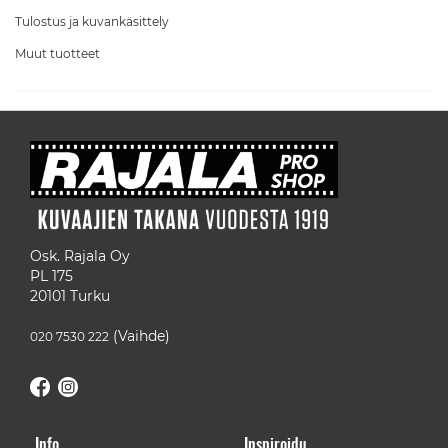
Tulostus ja kuvankäsittely
Muut tuotteet
Osk. Rajala Oy
PL 175
20101 Turku
(Vaihde)
020 7530 222
Info
Inspiroidu