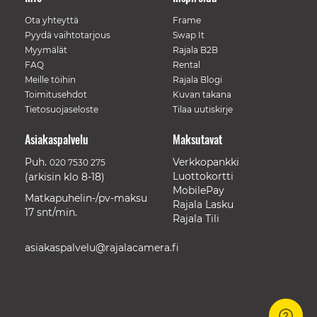
Ota yhteyttä
Frame
Pyydä vaihtotarjous
Swap It
Myymälät
Rajala B2B
FAQ
Rental
Meille töihin
Rajala Blogi
Toimitusehdot
Kuvan takana
Tietosuojaseloste
Tilaa uutiskirje
Asiakaspalvelu
Maksutavat
Puh.
Verkkopankki
020 7530 275
Luottokortti
(arkisin klo 8-18)
MobilePay
Matkapuhelin-/pv-maksu
Rajala Lasku
17 snt/min.
Rajala Tili
asiakaspalvelu@rajalacamera.fi