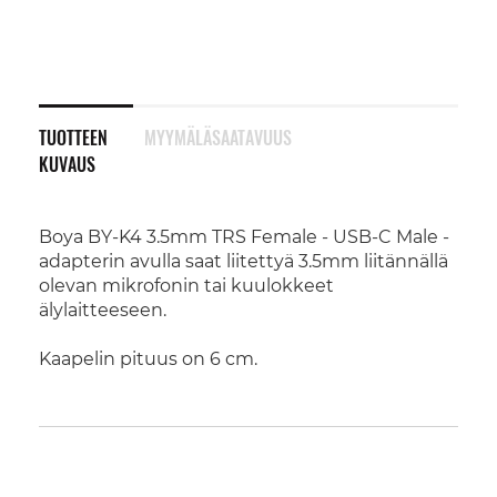
TUOTTEEN
MYYMÄLÄSAATAVUUS
KUVAUS
Boya BY-K4 3.5mm TRS Female - USB-C Male -
adapterin avulla saat liitettyä 3.5mm liitännällä
olevan mikrofonin tai kuulokkeet
älylaitteeseen.
Kaapelin pituus on 6 cm.