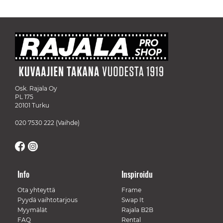
Osk. Rajala Oy
PL 175
20101 Turku
020 7530 222
(Vaihde)
Info
Inspiroidu
Ota yhteyttä
Frame
Pyydä vaihtotarjous
Swap It
Myymälät
Rajala B2B
FAQ
Rental