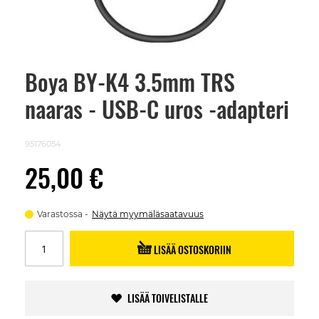
Boya BY-K4 3.5mm TRS
Skip
to
naaras - USB-C uros -adapteri
the
beginning
of
the
95176054
images
gallery
25,00 €
Varastossa
Näytä myymäläsaatavuus
LISÄÄ OSTOSKORIIN
LISÄÄ TOIVELISTALLE