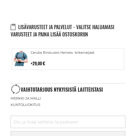
LISÄVARUSTEET JA PALVELUT - VALITSE HALUAMASI
VARUSTEET JA PAINA LISÄÄ OSTOSKORIIN
Lisää
Caruba Binoculars Harness -kiikarivaljaat
ostoskoriin
29,00 €
VAIHTOTARJOUS NYKYISISTÄ LAITTEISTASI
MERKKI JA MALLI
KUNTOLUOKITUS