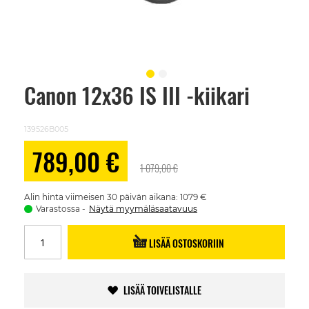
Canon 12x36 IS III -kiikari
Skip
to
the
beginning
139526B005
of
the
Alennushinta
789,00 €
images
1 079,00 €
gallery
Alin hinta viimeisen 30 päivän aikana: 1079 €
Varastossa
Näytä myymäläsaatavuus
LISÄÄ OSTOSKORIIN
LISÄÄ TOIVELISTALLE