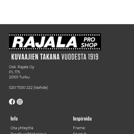
Osk. Rajala Oy
PL 175
20101 Turku
020 7530 222
(Vaihde)
Info
Inspiroidu
Ota yhteyttä
Frame
Pyydä vaihtotarjous
Swap It