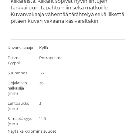
kiikareista. Kiikarit sopivat hyvin lintujen
tarkkailuun, tapahtumiin sekä matkoille.
Kuvanvakaaja vähentää tärähtelyä sekä liikettä
pitäen kuvan vakaana käsivaraltakin.
Kuvanvakaaja
Kyllä
Prisma
Porroprisma
Tyyppi
Suurennos
12x
Objektiivin
36
halkaisija
(mm)
Lähtöaukko
3
(mm)
Silmäetäisyys
14.5
(mm)
Näytä kaikki ominaisuudet