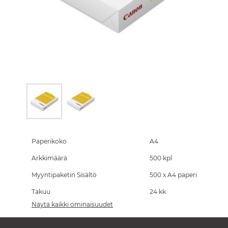
Skip
to
the
Paperikoko
A4
beginning
Arkkimäärä
500 kpl
of
the
Myyntipaketin Sisältö
500 x A4 paperi
images
gallery
Takuu
24 kk
Näytä kaikki ominaisuudet