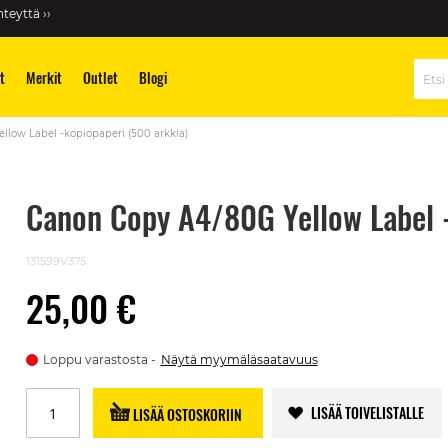
teyttä ››
t
Merkit
Outlet
Blogi
Hae
llow Label -kopiopaperi (500 arkkia)
Canon Copy A4/80G Yellow Label -
131599V375
25,00 €
Loppu varastosta
Näytä myymäläsaatavuus
LISÄÄ TOIVELISTALLE
LISÄÄ OSTOSKORIIN