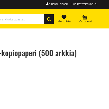
Kirjaudu sisään
Luo käyttäjätunnus
HAE
Muistilista
Ostoskori
kopiopaperi (500 arkkia)