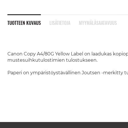
TUOTTEEN KUVAUS
LISÄTIETOJA
MYYMÄLÄSAATAVUUS
Canon Copy A4/80G Yellow Label on laadukas kopiopap
mustesuihkutulostimien tulostukseen.
Paperi on ympäristöystävällinen Joutsen -merkitty t