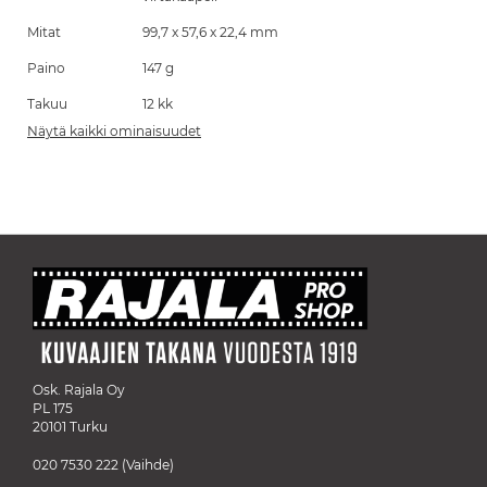
Mitat
99,7 x 57,6 x 22,4 mm
Paino
147 g
Takuu
12 kk
Näytä kaikki ominaisuudet
Osk. Rajala Oy
PL 175
20101 Turku
020 7530 222
(Vaihde)