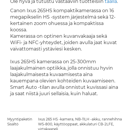
Ole hyvä ja tutustu vastaaviin tuotteisiin
täällä
.
Canon Ixus 265HS kompaktikamerassa on 16
megapikselin HS -system järjestelmä sekä 12-
kertainen zoom ohuessa ja kompaktissa
koossa.
Kamerassa on optinen kuvanvakaaja sekä
WiFi- ja NFC-yhteydet, joiden avulla jaat kuvat
vaivattomasti ystäviesi kesken.
Ixus 265HS kamerassa on 25-300mm
laajakulmainen optiikka, jolla onnistuu hyvin
laajakulmaisesta kuvaamisesta aina
kauempana olevien kohteiden kuvaamiseen.
Smart Auto -tilan avulla onnistut kuvissasi aina
ja saat niistä juuri sellaisia, kuin haluat.
Myyntipaketin
Ixus 265 HS -kamera, NB-11LH -akku, rannehihna
Sisältö
WS-800, käyttöoppaat, akkulaturi CB-2LFE,
virtakaapeli