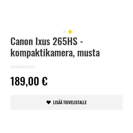
Canon Ixus 265HS -
Skip
to
kompaktikamera, musta
the
beginning
of
the
139345B006AA
images
gallery
189,00 €
LISÄÄ TOIVELISTALLE