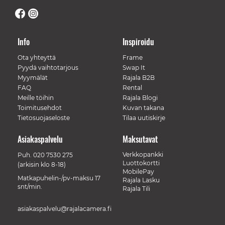
Info
Inspiroidu
Ota yhteyttä
Frame
Pyydä vaihtotarjous
Swap It
Myymälät
Rajala B2B
FAQ
Rental
Meille töihin
Rajala Blogi
Toimitusehdot
Kuvan takana
Tietosuojaseloste
Tilaa uutiskirje
Asiakaspalvelu
Maksutavat
Verkkopankki
Puh.
020 7530 275
Luottokortti
(arkisin klo 8-18)
MobilePay
Matkapuhelin-/pv-maksu 17
Rajala Lasku
snt/min.
Rajala Tili
asiakaspalvelu@rajalacamera.fi