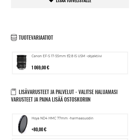
LISÄÄ TOIVELISTALLE
TUOTEVARIAATIOT
Canon EF-S 17-55mm f/2.8 IS USM -objektiivi
1 069,00 €
LISÄVARUSTEET JA PALVELUT - VALITSE HALUAMASI
VARUSTEET JA PAINA LISÄÄ OSTOSKORIIN
Lisää
Hoya ND4 HMC 77mm -harmaasuodin
ostoskoriin
80,00 €