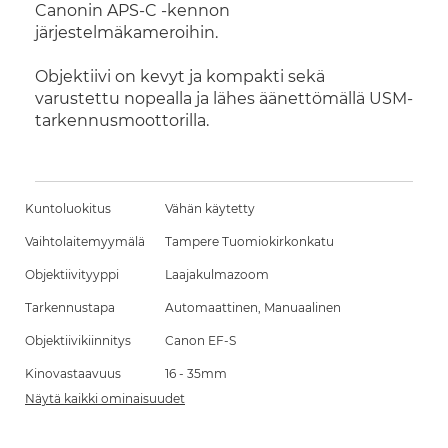
Canonin APS-C -kennon
järjestelmäkameroihin.
Objektiivi on kevyt ja kompakti sekä
varustettu nopealla ja lähes äänettömällä USM-
tarkennusmoottorilla.
Kuntoluokitus
Vähän käytetty
Vaihtolaitemyymälä
Tampere Tuomiokirkonkatu
Objektiivityyppi
Laajakulmazoom
Tarkennustapa
Automaattinen, Manuaalinen
Objektiivikiinnitys
Canon EF-S
Kinovastaavuus
16 - 35mm
Näytä kaikki ominaisuudet