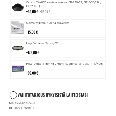
Lisää
Canon EW-83E -vastavalosuoja (EF-S 10-22, EF 16-35/2.8L,
ostoskoriin
EF 17-40L)
49,00 €
55,00 €
Lisää
Sigma mikrokuituliina 30x30cm
ostoskoriin
15,00 €
Lisää
Hoya Variable Density 77mm
ostoskoriin
179,00 €
Lisää
Hoya Digital Filter Kit 77mm -suodinsarja (UV/CIR-PL/ND8)
ostoskoriin
99,00 €
VAIHTOTARJOUS NYKYISISTÄ LAITTEISTASI
MERKKI JA MALLI
KUNTOLUOKITUS