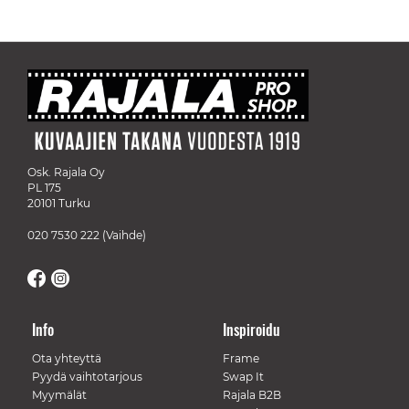
Osk. Rajala Oy
PL 175
20101 Turku
020 7530 222
(Vaihde)
Info
Inspiroidu
Ota yhteyttä
Frame
Pyydä vaihtotarjous
Swap It
Myymälät
Rajala B2B