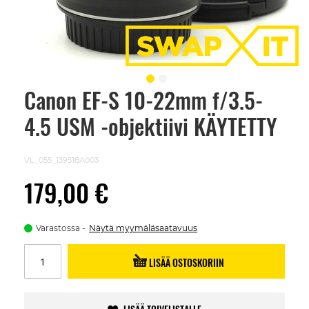
Canon EF-S 10-22mm f/3.5-
Skip
to
4.5 USM -objektiivi KÄYTETTY
the
beginning
of
the
VL_055_139518A003
images
gallery
179,00 €
Varastossa
Näytä myymäläsaatavuus
LISÄÄ OSTOSKORIIN