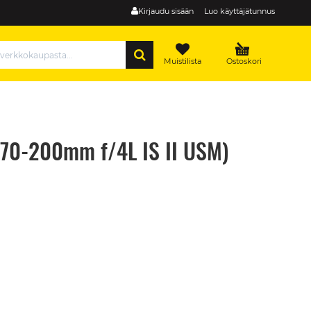
Kirjaudu sisään
Luo käyttäjätunnus
HAE
Muistilista
Ostoskori
 70-200mm f/4L IS II USM)