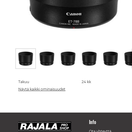
Skip
to
the
Takuu
24 kk
beginning
Näytä kaikki ominaisuudet
of
the
images
gallery
Info
Ota yhteyttä