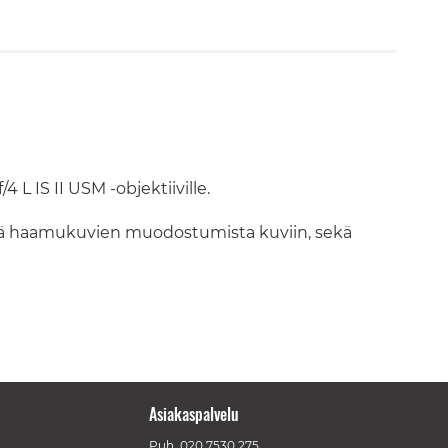
 IS II USM -objektiiville.
ekä haamukuvien muodostumista kuviin, sekä
Asiakaspalvelu
Puh.
020 7530 275