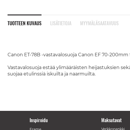
TUOTTEEN KUVAUS
LISÄTIETOJA
MYYMÄLÄSAATAVUUS
Canon ET-78B -vastavalosuoja Canon EF 70-200mm f/4 L
Vastavalosuoja estää ylimääräisten heijastuksien s
suojaa etulinssiä iskuilta ja naarmuilta.
Inspiroidu
Maksutavat
Verkkopankki
Frame