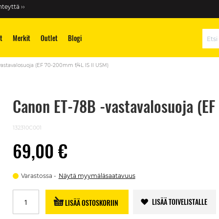
teyttä ››
t
Merkit
Outlet
Blogi
Hae
astavalosuoja (EF 70-200mm f/4L IS II USM)
Canon ET-78B -vastavalosuoja (EF
132310C001
69,00 €
Varastossa
Näytä myymäläsaatavuus
LISÄÄ TOIVELISTALLE
LISÄÄ OSTOSKORIIN