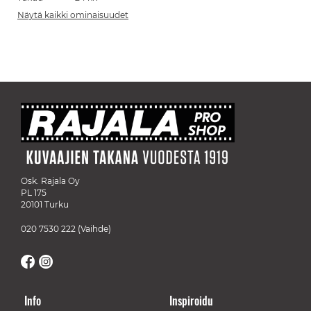
Näytä kaikki ominaisuudet
Osk. Rajala Oy
PL 175
20101 Turku
020 7530 222
(Vaihde)
Info
Inspiroidu