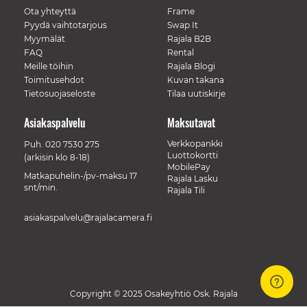
Ota yhteyttä
Frame
Pyydä vaihtotarjous
Swap It
Myymälät
Rajala B2B
FAQ
Rental
Meille töihin
Rajala Blogi
Toimitusehdot
Kuvan takana
Tietosuojaseloste
Tilaa uutiskirje
Asiakaspalvelu
Maksutavat
Verkkopankki
Puh.
020 7530 275
Luottokortti
(arkisin klo 8-18)
MobilePay
Matkapuhelin-/pv-maksu 17
Rajala Lasku
snt/min.
Rajala Tili
asiakaspalvelu@rajalacamera.fi
Copyright © 2025 Osakeyhtiö Osk. Rajala