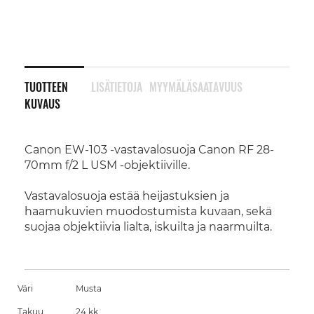
TUOTTEEN
LISÄTIETOJA
MYYMÄLÄSAATAVUUS
KUVAUS
Canon EW-103 -vastavalosuoja Canon RF 28-
70mm f/2 L USM -objektiiville.
Vastavalosuoja estää heijastuksien ja
haamukuvien muodostumista kuvaan, sekä
suojaa objektiivia lialta, iskuilta ja naarmuilta.
Väri
Musta
Takuu
24 kk