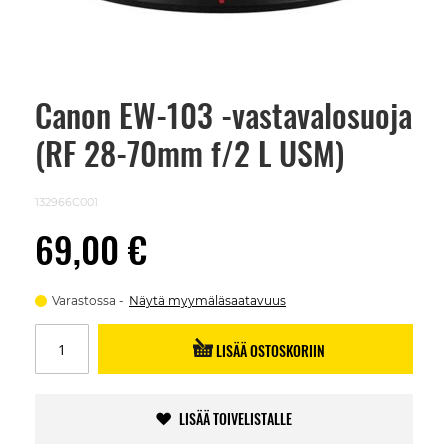
Canon EW-103 -vastavalosuoja
Skip
to
(RF 28-70mm f/2 L USM)
the
beginning
of
the
132966C001
images
gallery
69,00 €
Varastossa
Näytä myymäläsaatavuus
LISÄÄ OSTOSKORIIN
LISÄÄ TOIVELISTALLE