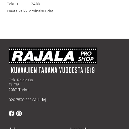
Takuu
24 kk
Näytä kaikki ominaisuudet
Osk. Rajala Oy
PL 175
20101 Turku
020 7530 222
(Vaihde)