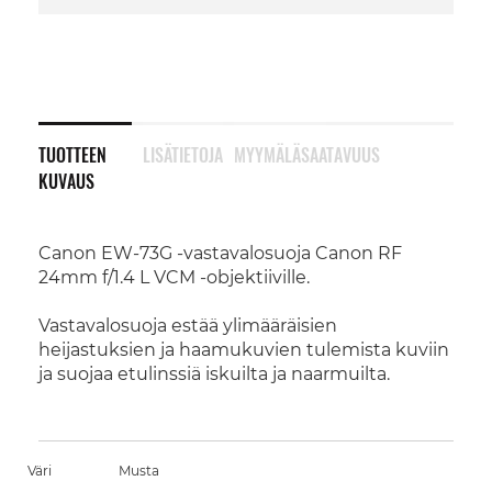
TUOTTEEN
LISÄTIETOJA
MYYMÄLÄSAATAVUUS
KUVAUS
Canon EW-73G -vastavalosuoja Canon RF
24mm f/1.4 L VCM -objektiiville.
Vastavalosuoja estää ylimääräisien
heijastuksien ja haamukuvien tulemista kuviin
ja suojaa etulinssiä iskuilta ja naarmuilta.
Väri
Musta