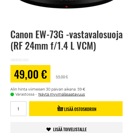
Canon EW-73G -vastavalosuoja
Skip
to
(RF 24mm f/1.4 L VCM)
the
beginning
of
the
136910C001
images
gallery
Alennushinta
49,00 €
59,00 €
Alin hinta viimeisen 30 päivän aikana: 59 €
Varastossa
Näytä myymäläsaatavuus
LISÄÄ OSTOSKORIIN
LISÄÄ TOIVELISTALLE