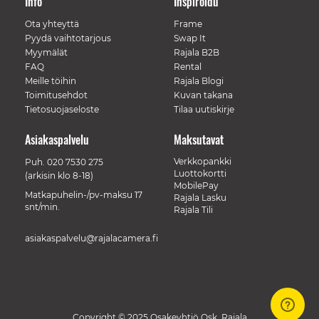
Info
Inspiroidu
Ota yhteyttä
Frame
Pyydä vaihtotarjous
Swap It
Myymälät
Rajala B2B
FAQ
Rental
Meille töihin
Rajala Blogi
Toimitusehdot
Kuvan takana
Tietosuojaseloste
Tilaa uutiskirje
Asiakaspalvelu
Maksutavat
Verkkopankki
Puh.
020 7530 275
Luottokortti
(arkisin klo 8-18)
MobilePay
Matkapuhelin-/pv-maksu 17
Rajala Lasku
snt/min.
Rajala Tili
asiakaspalvelu@rajalacamera.fi
Copyright © 2025 Osakeyhtiö Osk. Rajala