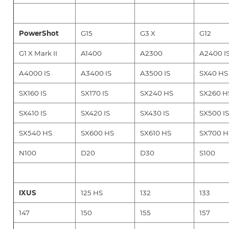
PowerShot
G15
G3 X
G12
G1 X Mark II
A1400
A2300
A2400 I
A4000 IS
A3400 IS
A3500 IS
SX40 HS
SX160 IS
SX170 IS
SX240 HS
SX260 H
SX410 IS
SX420 IS
SX430 IS
SX500 IS
SX540 HS
SX600 HS
SX610 HS
SX700 H
N100
D20
D30
S100
IXUS
125 HS
132
133
147
150
155
157