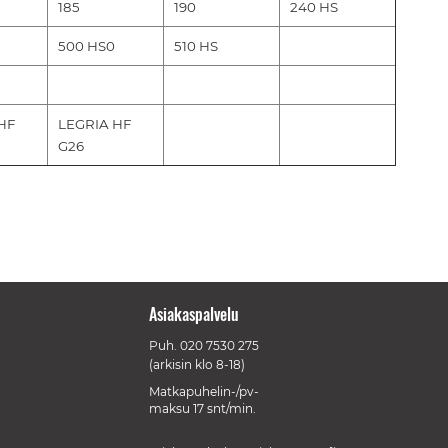
185
190
240 HS
500 HS0
510 HS
HF
LEGRIA HF
G26
Asiakaspalvelu
Puh.
020 7530 275
(arkisin klo 8-18)
Matkapuhelin-/pv-
maksu 17 snt/min.