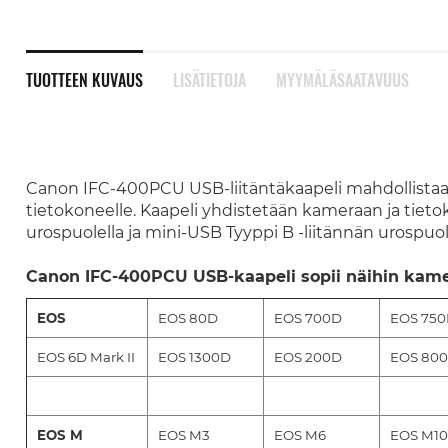
TUOTTEEN KUVAUS
LISÄTIETOJA
MYYMÄLÄSAATAVUUS
Canon IFC-400PCU USB-liitäntäkaapeli mahdollista
tietokoneelle. Kaapeli yhdistetään kameraan ja tieto
urospuolella ja mini-USB Tyyppi B -liitännän urospuolel
Canon IFC-400PCU USB-kaapeli sopii näihin kame
EOS
EOS 80D
EOS 700D
EOS 75
EOS 6D Mark II
EOS 1300D
EOS 200D
EOS 80
EOS M
EOS M3
EOS M6
EOS M10