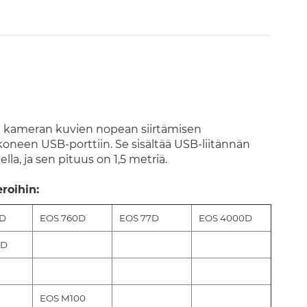
a kameran kuvien nopean siirtämisen
koneen USB-porttiin. Se sisältää USB-liitännän
la, ja sen pituus on 1,5 metriä.
roihin:
0D
EOS 760D
EOS 77D
EOS 4000D
0D
EOS M100