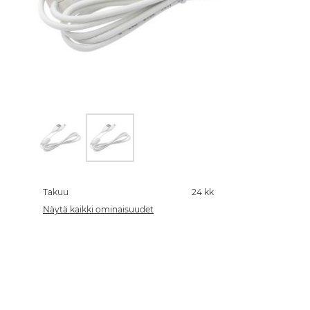
Skip
to
the
Takuu
24 kk
beginning
Näytä kaikki ominaisuudet
of
the
images
gallery