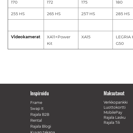
170
172
175
180
255 HS
265 HS
257 HS
285 HS
Videokamerat
XA11+Power
XA15
LEGRIA 
Kit
G50
Inspiroidu
Maksutavat
Verkkopankki
Frame
Luottokortti
Swap It
MobilePay
Rajala B2B
Rajala Lasku
Rental
Rajala Tili
Rajala Blogi
Kuvan takana