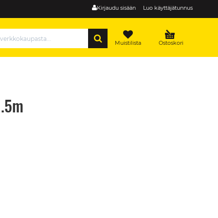
Kirjaudu sisään
Luo käyttäjätunnus
HAE
Muistilista
Ostoskori
1.5m