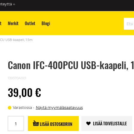
teyttä ››
t
Merkit
Outlet
Blogi
Hae
CU USB-kaapeli, 1.5m
Canon IFC-400PCU USB-kaapeli, 
139370A001
39,00 €
Varastossa
Näytä myymäläsaatavuus
LISÄÄ TOIVELISTALLE
LISÄÄ OSTOSKORIIN