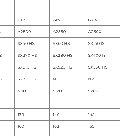
G1 X
G16
G7 X
S
A2500
A2550
A2600
SX50 HS
SX60 HS
SX150 IS
S
SX270 HS
SX280 HS
SX400 IS
SX510 HS
SX520 HS
SX530 HS
S
SX710 HS
N
N2
S110
S120
S200
135
140
145
160
162
165