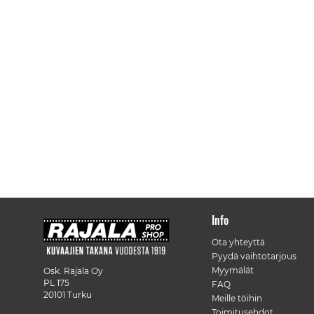
Info
Ota yhteyttä
Pyydä vaihtotarjous
Myymälät
Osk. Rajala Oy
PL 175
FAQ
20101 Turku
Meille töihin
Toimitusehdot