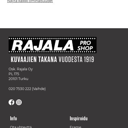
Näytä kaikki ominaisuudet
Osk. Rajala Oy
PL 175
20101 Turku
020 7530 222
(Vaihde)
Info
Inspiroidu
Ota yhteyttä
Frame