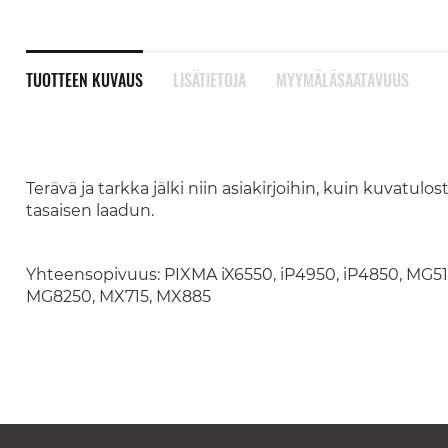
TUOTTEEN KUVAUS
LISÄTIETOJA
MYYMÄLÄSAATAVUUS
Terävä ja tarkka jälki niin asiakirjoihin, kuin kuvatu
tasaisen laadun.
Yhteensopivuus: PIXMA iX6550, iP4950, iP4850, MG
MG8250, MX715, MX885