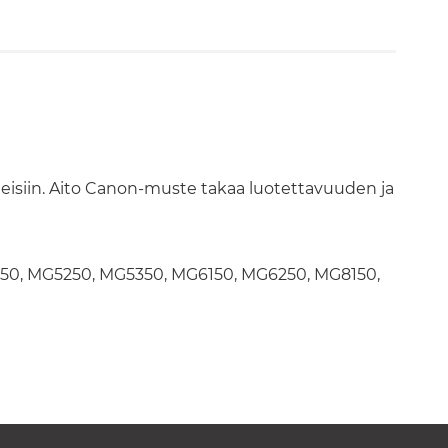
losteisiin. Aito Canon-muste takaa luotettavuuden ja
5150, MG5250, MG5350, MG6150, MG6250, MG8150,