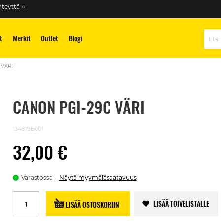
teyttä ››
t
Merkit
Outlet
Blogi
Hae
 VÄRI
CANON PGI-29C VÄRI
134873B001
32,00 €
Varastossa
Näytä myymäläsaatavuus
LISÄÄ TOIVELISTALLE
LISÄÄ OSTOSKORIIN