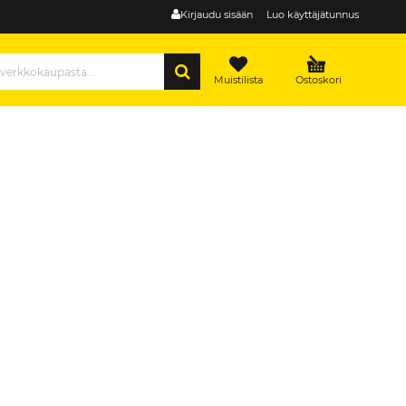
Kirjaudu sisään
Luo käyttäjätunnus
HAE
Muistilista
Ostoskori