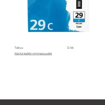
Skip
to
the
Takuu
12 kk
beginning
Näytä kaikki ominaisuudet
of
the
images
gallery