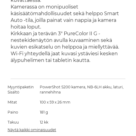
kuvattaessa.
Kamerassa on monipuoliset
käsisäätömahdollisuudet sekä helppo Smart
Auto -tila, joilla painat vain nappia ja kamera
hoitaa loput.
Kirkkaan ja terävän 3" PureColor II G -
nestekidenäytön avulla kuvaaminen sekä
kuvien esikatselu on helppoa ja miellyttävää.
Wi-Fi yhteydellä jaat kuvasi ystäviesi kesken
älypuhelimen tai tabletin kautta.
Myyntipaketin
PowerShot S200 kamera, NB-6LH akku, laturi,
Sisältö
rannehihna
Mitat
100 x 59 x 26 mm
Paino
181 g
Takuu
12 kk
Näytä kaikki ominaisuudet