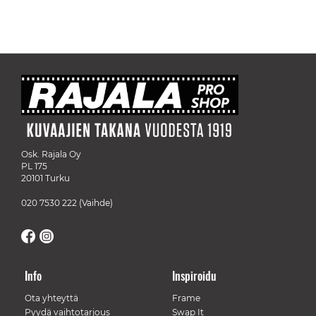
Osk. Rajala Oy
PL 175
20101 Turku
020 7530 222
(Vaihde)
Info
Inspiroidu
Ota yhteyttä
Frame
Pyydä vaihtotarjous
Swap It