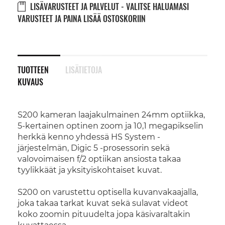
LISÄVARUSTEET JA PALVELUT - VALITSE HALUAMASI
VARUSTEET JA PAINA LISÄÄ OSTOSKORIIN
TUOTTEEN
LISÄTIETOJA
KUVAUS
S200 kameran laajakulmainen 24mm optiikka,
5-kertainen optinen zoom ja 10,1 megapikselin
herkkä kenno yhdessä HS System -
järjestelmän, Digic 5 -prosessorin sekä
valovoimaisen f/2 optiikan ansiosta takaa
tyylikkäät ja yksityiskohtaiset kuvat.
S200 on varustettu optisella kuvanvakaajalla,
joka takaa tarkat kuvat sekä sulavat videot
koko zoomin pituudelta jopa käsivaraltakin