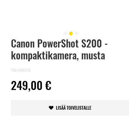
Canon PowerShot S200 -
Skip
to
kompaktikamera, musta
the
beginning
of
the
138408B015
images
gallery
249,00 €
LISÄÄ TOIVELISTALLE