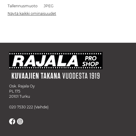
Tallennusmuoto
JPEG
Näytä kaikki ominaisuudet
Osk. Rajala Oy
PL 175
20101 Turku
020 7530 222
(Vaihde)