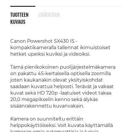
TUOTTEEN
LISÄTIETOJA
KUVAUS
Canon Powershot SX430 IS -
kompaktikameralla tallennat ikimuistoiset
hetket upeiksi kuviksi ja videoiksi.
Tämä pienikokoinen puolijärjestelmäkamera
on pakattu 45-kertaisella optisella zoomilla
joten kaukanakin olevat yksityiskohdat
saadaan kuvattua helposti. Terävät ja vakaat
kuvat sekä HD 720p -laatuiset videot takaa
20,0 megapikselin kenno sekä älykäs
sisäänrakennettu kuvanvakain.
Kamera on suunniteltu erittäin
helppokäyttöiseksi. Voit kuvata käyttämällä
kameran omia automaattisia ja luovia