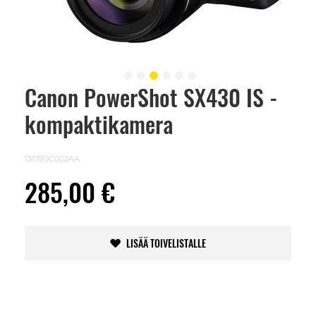
Canon PowerShot SX430 IS -
Skip
to
kompaktikamera
the
beginning
of
the
131790C002AA
images
gallery
285,00 €
LISÄÄ TOIVELISTALLE