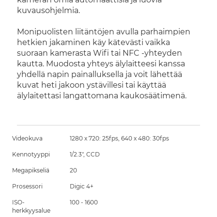
kuvausohjelmia.
Monipuolisten liitäntöjen avulla parhaimpien
hetkien jakaminen käy kätevästi vaikka
suoraan kamerasta Wifi tai NFC -yhteyden
kautta. Muodosta yhteys älylaitteesi kanssa
yhdellä napin painalluksella ja voit lähettää
kuvat heti jakoon ystävillesi tai käyttää
älylaitettasi langattomana kaukosäätimenä.
Videokuva
1280 x 720: 25fps, 640 x 480: 30fps
Kennotyyppi
1/2.3", CCD
Megapikseliä
20
Prosessori
Digic 4+
ISO-
100 - 1600
herkkyysalue