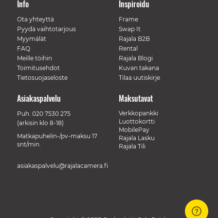
Info
Inspiroidu
Ota yhteyttä
Frame
Pyydä vaihtotarjous
Swap It
Myymälät
Rajala B2B
FAQ
Rental
Meille töihin
Rajala Blogi
Toimitusehdot
Kuvan takana
Tietosuojaseloste
Tilaa uutiskirje
Asiakaspalvelu
Maksutavat
Verkkopankki
Puh.
020 7530 275
Luottokortti
(arkisin klo 8-18)
MobilePay
Matkapuhelin-/pv-maksu 17
Rajala Lasku
snt/min.
Rajala Tili
asiakaspalvelu@rajalacamera.fi