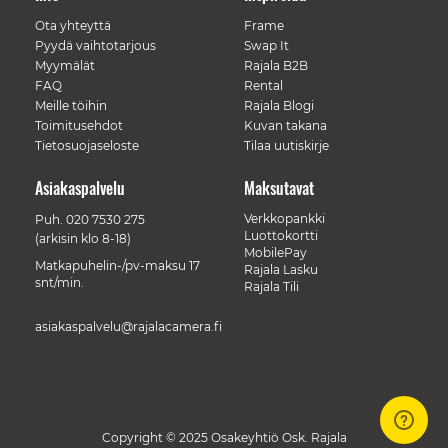
Ota yhteyttä
Frame
Pyydä vaihtotarjous
Swap It
Myymälät
Rajala B2B
FAQ
Rental
Meille töihin
Rajala Blogi
Toimitusehdot
Kuvan takana
Tietosuojaseloste
Tilaa uutiskirje
Asiakaspalvelu
Maksutavat
Verkkopankki
Puh.
020 7530 275
Luottokortti
(arkisin klo 8-18)
MobilePay
Matkapuhelin-/pv-maksu 17
Rajala Lasku
snt/min.
Rajala Tili
asiakaspalvelu@rajalacamera.fi
Copyright © 2025 Osakeyhtiö Osk. Rajala