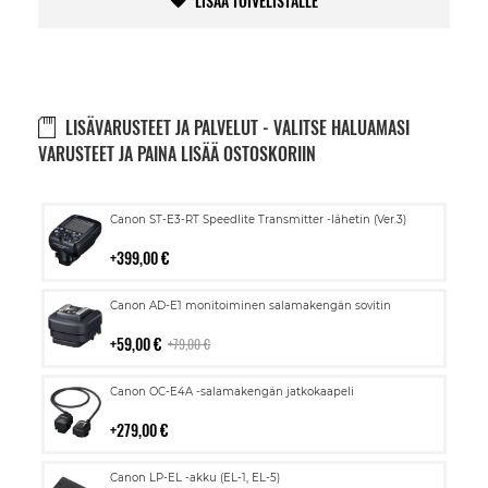
LISÄÄ TOIVELISTALLE
LISÄVARUSTEET JA PALVELUT - VALITSE HALUAMASI
VARUSTEET JA PAINA LISÄÄ OSTOSKORIIN
Lisää
Canon ST-E3-RT Speedlite Transmitter -lähetin (Ver.3)
ostoskoriin
399,00 €
Lisää
Canon AD-E1 monitoiminen salamakengän sovitin
ostoskoriin
59,00 €
79,00 €
Lisää
Canon OC-E4A -salamakengän jatkokaapeli
ostoskoriin
279,00 €
Lisää
Canon LP-EL -akku (EL-1, EL-5)