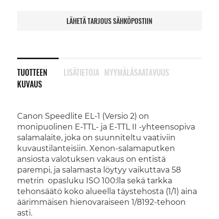
LÄHETÄ TARJOUS SÄHKÖPOSTIIN
TUOTTEEN
LISÄTIETOJA
MYYMÄLÄSAATAVUUS
KUVAUS
Canon Speedlite EL-1 (Versio 2) on
monipuolinen E-TTL- ja E-TTL II -yhteensopiva
salamalaite, joka on suunniteltu vaativiin
kuvaustilanteisiin. Xenon-salamaputken
ansiosta valotuksen vakaus on entistä
parempi, ja salamasta löytyy vaikuttava 58
metrin opasluku ISO 100:lla sekä tarkka
tehonsäätö koko alueella täystehosta (1/1) aina
äärimmäisen hienovaraiseen 1/8192-tehoon
asti.