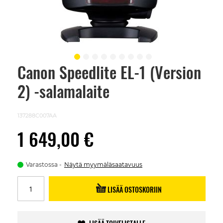
Canon Speedlite EL-1 (Version
Skip
to
2) -salamalaite
the
beginning
of
the
137288C007AA
images
gallery
1 649,00 €
Varastossa
Näytä myymäläsaatavuus
LISÄÄ OSTOSKORIIN