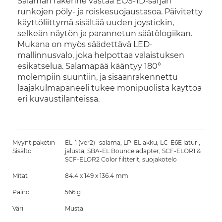
Salaman rakenne vastaa EOS-1D-sarjan
runkojen pöly- ja roiskesuojaustasoa. Päivitetty
käyttöliittymä sisältää uuden joystickin,
selkeän näytön ja parannetun säätölogiikan.
Mukana on myös säädettävä LED-
mallinnusvalo, joka helpottaa valaistuksen
esikatselua. Salamapää kääntyy 180°
molempiin suuntiin, ja sisäänrakennettu
laajakulmapaneeli tukee monipuolista käyttöä
eri kuvaustilanteissa.
Myyntipaketin
EL-1 (ver2) -salama, LP-EL akku, LC-E6E laturi,
Sisältö
jalusta, SBA-EL Bounce adapter, SCF-ELOR1 &
SCF-ELOR2 Color filtterit, suojakotelo
Mitat
84.4 x 149 x 136.4 mm
Paino
566 g
Väri
Musta