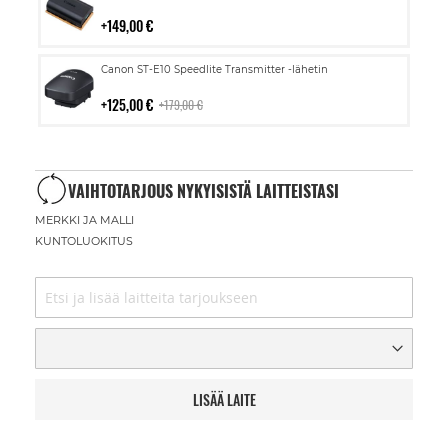
ostoskoriin
149,00 €
Lisää
Canon ST-E10 Speedlite Transmitter -lähetin
ostoskoriin
125,00 €
179,00 €
VAIHTOTARJOUS NYKYISISTÄ LAITTEISTASI
MERKKI JA MALLI
KUNTOLUOKITUS
LISÄÄ LAITE