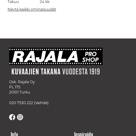
Takuu
24 kk
Näytä kaikki ominaisuudet
Osk. Rajala Oy
PL 175
20101 Turku
020 7530 222
(Vaihde)
Info
Inspiroidu