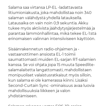
Salama saa virtansa LP-EL -ladattavasta
litiumioniakusta, joka mahdollistaa noin 340
salaman välähdystä yhdellä latauksella.
Latausaika on vain noin 0,9 sekuntia. Akku
tukee myös aktiivista jäähdytysjärjestelmää ja
parantaa lämmönhallintaa, mikä tekee EL-1:stä
erinomaisen valinnan intensiiviseen käyttöön.
Sisäänrakennetun radio-ohjaimen ja -
vastaanottimen ansiosta EL-1 toimii
saumattomasti muiden EL-sarjan RT-salamien
kanssa. Se voi ohjata jopa 15 muuta Speedlite-
salamalaitetta langattomasti, mahdollistaen
monipuoliset valaistusratkaisut myös silloin,
kun salama ei ole kamerassa kiinni. Lisäksi
Second-Curtain Sync -ominaisuus avaa luovia
mahdollisuuksia liikkeen ja valon
yhdistämiseen.