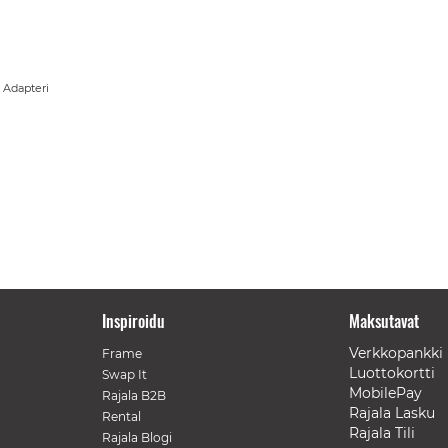
 Adapteri
Sivu
Inspiroidu
Maksutavat
Verkkopankki
Frame
Luottokortti
Swap It
MobilePay
Rajala B2B
Rajala Lasku
Rental
Rajala Tili
Rajala Blogi