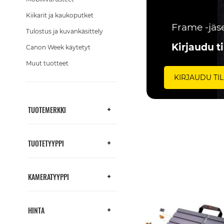
Kiikarit ja kaukoputket
Frame -jäse
Tulostus ja kuvankäsittely
Kirjaudu til
Canon Week käytetyt
Muut tuotteet
KIRJAUDU TILI
TUOTEMERKKI
TUOTETYYPPI
KAMERATYYPPI
HINTA