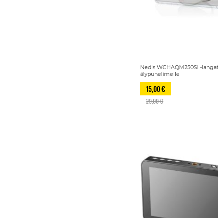
Nedis WCHAQM250SI -langato
älypuhelimelle
15,00 €
29,00 €