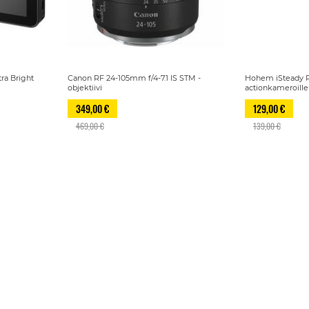
ra Bright
Canon RF 24-105mm f/4-7.1 IS STM -
Hohem iSteady P
objektiivi
actionkameroille
349,00 €
129,00 €
469,00 €
139,00 €