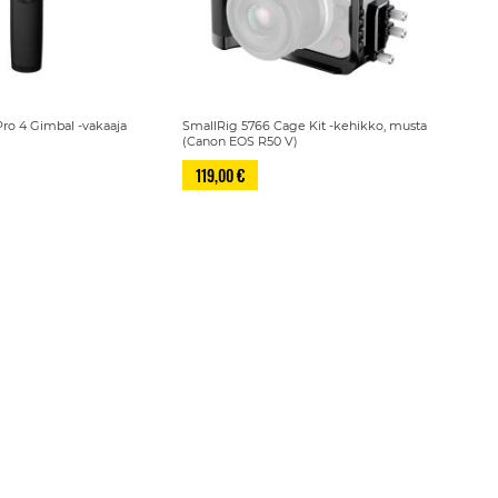
ro 4 Gimbal -vakaaja
SmallRig 5766 Cage Kit -kehikko, musta
(Canon EOS R50 V)
119,00 €