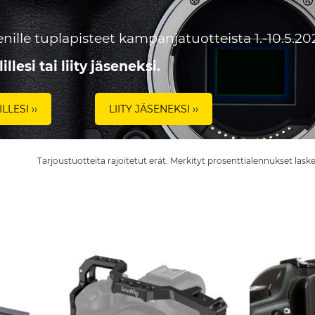
nille tuplapisteet kampanjatuotteista 1.-10.5.20
illesi tai liity jäseneksi.
LLESI ››
LIITY JÄSENEKSI ››
Tarjoustuotteita rajoitetut erät. Merkityt prosenttialennukset lask