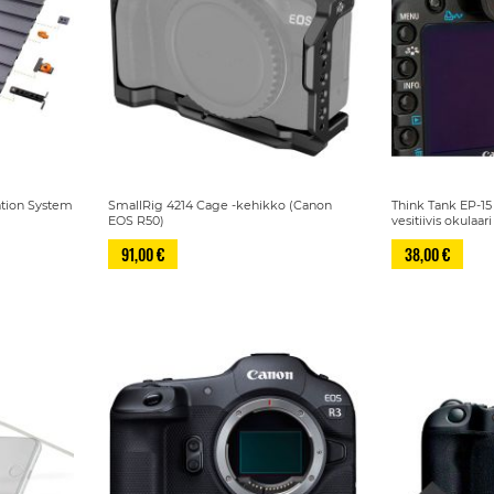
ation System
SmallRig 4214 Cage -kehikko (Canon
Think Tank EP-15
EOS R50)
vesitiivis okulaar
91,00 €
38,00 €