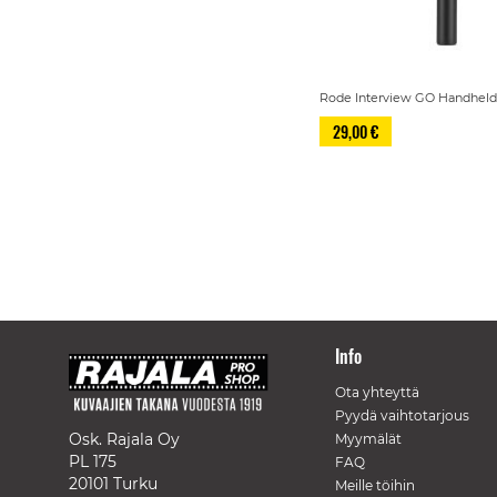
Rode Interview GO Handheld
29,00 €
Info
Ota yhteyttä
Pyydä vaihtotarjous
Osk. Rajala Oy
Myymälät
PL 175
FAQ
20101 Turku
Meille töihin