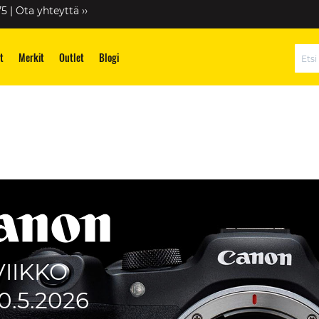
75 |
Ota yhteyttä ››
t
Merkit
Outlet
Blogi
Hae
VIIKKO
10.5.2026