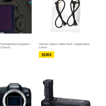
 Hydrophobia Eyepiece -
Hähnel Captur Cable Pack -kaapelisarja,
i (Canon)
Canon
20,00 €