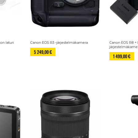
n laturi
Canon EOS R3 -järjestelmäkamera
Canon EOS R8 + L
järjestelmäkame
5 249,00 €
1 499,00 €