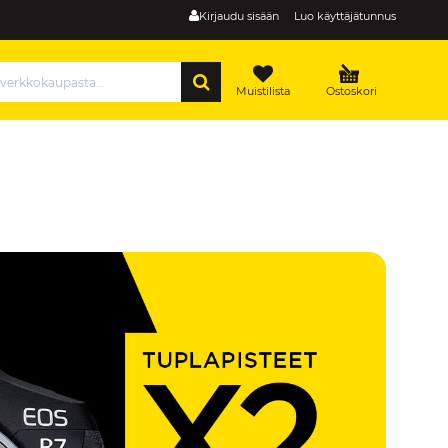
Kirjaudu sisään
Luo käyttäjätunnus
HAE
Muistilista
Ostoskori