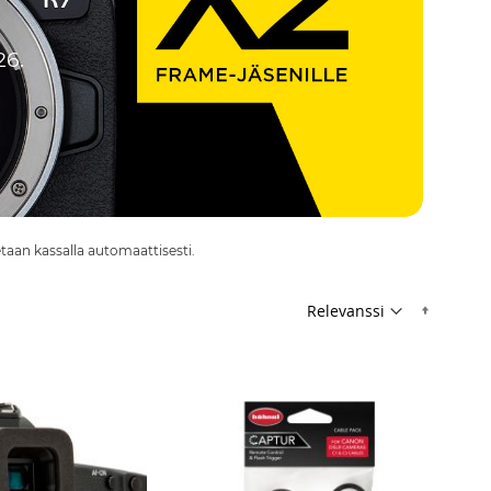
26.
etaan kassalla automaattisesti.
Nousev