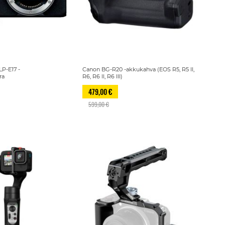
P-E17 -
Canon BG-R20 -akkukahva (EOS R5, R5 II,
ra
R6, R6 II, R6 III)
479,00 €
599,00 €