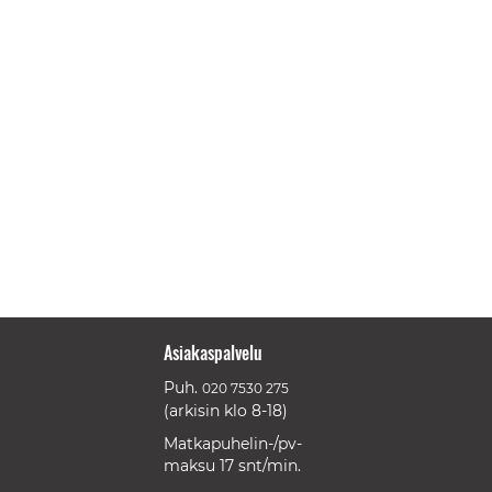
Asiakaspalvelu
Puh.
020 7530 275
(arkisin klo 8-18)
Matkapuhelin-/pv-
maksu 17 snt/min.