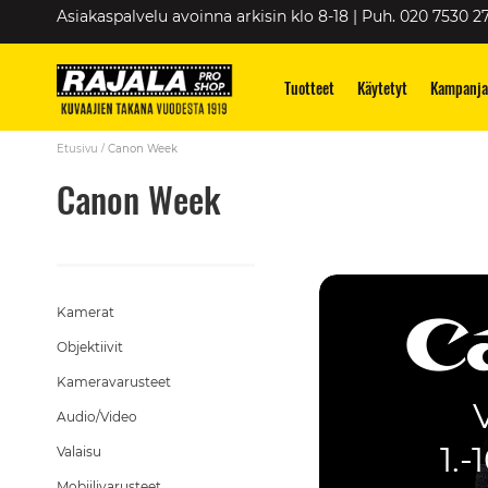
Skip
Asiakaspalvelu avoinna arkisin klo 8-18 | Puh. 020 7530 2
to
Content
Tuotteet
Käytetyt
Kampanja
Etusivu
Canon Week
Canon Week
Kamerat
Objektiivit
Kameravarusteet
Audio/Video
1.-
Valaisu
Mobiilivarusteet